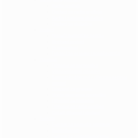
Radio uređaji
Dodaci za radio uređaje
Radio i zaštitne slušalice
Dodaci za slušalice
Prsluci
Nosači balističke zaštite
Borbeni prsluci
Prsni prsluci
Dodaci za prsluke i nosače ploča
Džepovi
Džepovi za spremnike
Višenamjenski džepovi
Sanitetski džepovi / džepovi za prvu
pomoć
Džepovi za granate
Vreće za prazne spremike
Džepovi za hidraciju
Džepovi za radio uređaje
Ostali džepovi i dodaci
Futrole
Futrole za opasače i remene
Butne futrole
Futrole za dodatnu opremu