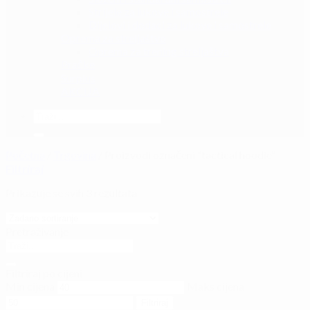
Strijele za lukove i samostrele
Dijelovi i dodaci za lukove i samostrele
Oprema za streljaštvo
Oprema za trening streljaštva
Pračke
Surplus
AKCIJA
Početna
/
Trgovina
/
Proizvodi označeni “tactical hoodie”
Filtriraj
Prikazuje se svih 3 rezultata
Pretraživanje
Filtriraj po cijeni
Min cijena
Maks cijena
Filtriraj