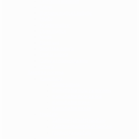
Uniforma komplet
Jakne
Borbene majice i košulje
Hlače
Kratke majice
Duge majice
Veste
Donji veš
Sportska odjeća
Dječja odjeća
Odjeća i dodaci za kišu
Obuća
Taktička oprema
Kamuflaža
Ghille odijela
Kamuflažna boja za opremu
Kamuflažne boje za lice
Kamuflažne trake
Kamuflažne mreže
Naočale
Zaštitne (airsoft) naočale
Zaštitne (balističke) naočale
Dodaci za naočale
Radio veza i dodaci