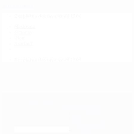
Skip to content
Besplatna dostava iznad 150 €
Naslovna
O nama
Blog
Kontakt
Besplatna dostava iznad 150 €
MENU
MENU
Airsoft replike
AEG airsoft replike
Jurišne puške
SMG
Snajperi / DMR
Strojnice