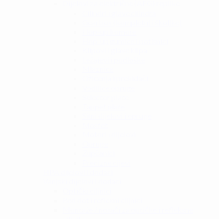
Dijelovi za električne (AEG) replike
Cilindri i glave cilindra
Gearbox (kompletni i školjke)
Hop-up komore
Hop-up gumice i potisnici
Klipovi i glave klipa
Ležajevi i podloške
Mlaznice
Ožičenja i prekidači
Vodilice opruge
Selector plate
Tappet plate
Sitni dijelovi i opruge
Mosfet
Motori i dijelovi
Opruge
Zupčanici
Precizne cijevi
HPA dijelovi i dodaci
Vanjski dijelovi i dodaci
Optički ciljnici
Red dot i reflexni ciljnici
Montaže / nosači za optičke i refleksne