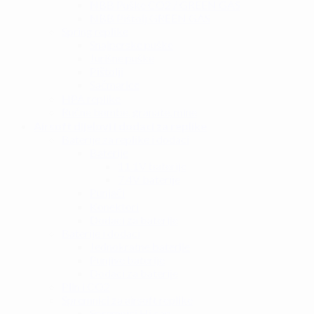
NBB Puške CO2 / GREEN GAS
NBB Pištolj GREEN GAS
Spring replike
Snajperske puške
Jurišne puške
Pištolji
Sačmarice
HPA replike
Ručne bombe, granate, mine
Airsoft dijelovi i dodaci za replike
Baterije za replike i dodaci
Baterije
11.1V baterije
7.4V baterije
Punjači
Konektori
Dodaci za baterije
Baterije i dodaci
Jednokratne baterije
Punjive baterije
Dodaci za baterije
Plin i CO2
Spremnici za airsoft replike
Spremnici Hi cap