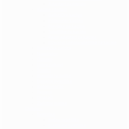
Adapteri za futrole
Kacige i dodaci
Balističke kacige
Polimerne kacige
Navlake za kacige
Svjetiljke za kacige
Razni adapteri za kacige
Džepovi s protu-utezima za kacige
Balistička zaštita
Narukvice
Oznake
Lisice / okovi
Štitnici
Remnici za puške
Signalne svjetiljke
Koferi i torbe
Remeni
Opasači
Zaštitne maske
Outdoor
Svjetiljke
Ručne svjetiljke
Naglavne svjetiljke