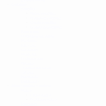
Outdoor
Svjetiljke
Ručne svjetiljke
Naglavne svjetiljke
Ostale svjetiljke
Dodaci za svjetiljke
Kampiranje
Prijenosna napajanja
Novčanici
Jelo i piće
Karabineri
Medic kit
Preživljavanje
Ruksaci
Transportne torbe
Torbice
Navigacija
Dalekozori
Alati – sječiva – noževi
Noževi
Fiksni noževi
Preklopni noževi
Multialati