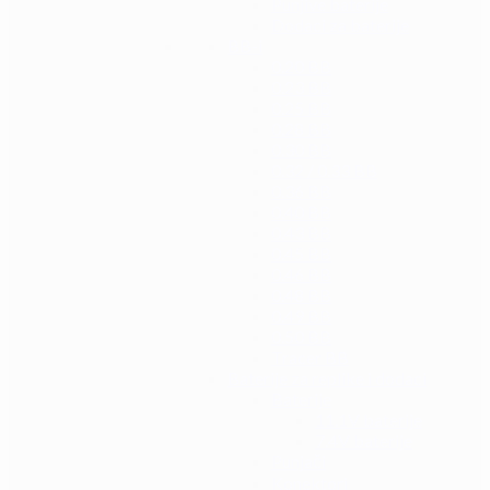
Punjive baterije
Dodaci za baterije
BB-i
0.20 BB
0.23 BB
0.25 BB
0.28 BB
0.30 BB
0.32 / 0.33 BB
0.36 BB
0.40 BB
0.43 BB
0.45 BB
0.46 BB
0.48 BB
0.49 BB
0.50 BB
Tracer BB
Baterije za replike i dodaci
Baterije
11.1V baterije
7.4V baterije
Punjači
Konektori