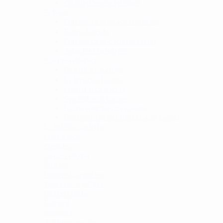
Ostali džepovi i dodaci
Futrole
Futrole za opasače i remene
Butne futrole
Futrole za dodatnu opremu
Adapteri za futrole
Kacige i dodaci
Balističke kacige
Polimerne kacige
Navlake za kacige
Svjetiljke za kacige
Razni adapteri za kacige
Džepovi s protu-utezima za kacige
Balistička zaštita
Narukvice
Oznake
Lisice / okovi
Štitnici
Remnici za puške
Signalne svjetiljke
Koferi i torbe
Remeni
Opasači
Zaštitne maske