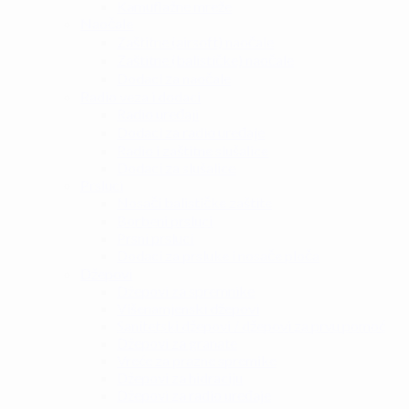
Kamuflažne mreže
Naočale
Zaštitne (airsoft) naočale
Zaštitne (balističke) naočale
Dodaci za naočale
Radio veza i dodaci
Radio uređaji
Dodaci za radio uređaje
Radio i zaštitne slušalice
Dodaci za slušalice
Prsluci
Nosači balističke zaštite
Borbeni prsluci
Prsni prsluci
Dodaci za prsluke i nosače ploča
Džepovi
Džepovi za spremnike
Višenamjenski džepovi
Sanitetski džepovi / džepovi za prvu pomoć
Džepovi za granate
Vreće za prazne spremike
Džepovi za hidraciju
Džepovi za radio uređaje