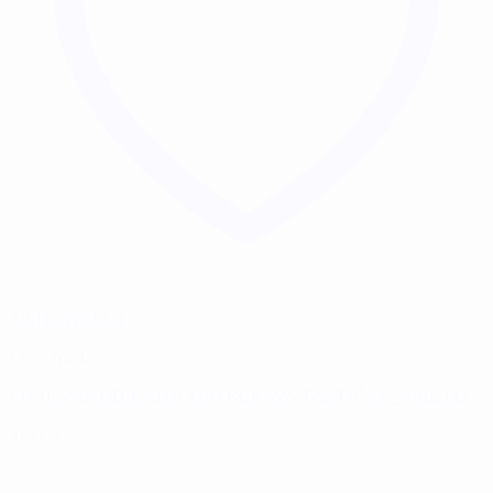
Add to Wishlist
Duge majice
MAJICA (HUDICA) DUGIH RUKAVA TAKTIČKA – MIL-TEC
45,00
€