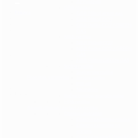
AEP pištolji
GBB replike
Prijava
GBB Pištolj green gas
GBB Pištolj CO2
GBB Puške CO2 / GREEN
GAS
NBB replike
NBB Pištolj CO2
NBB Puške CO2 / GREEN
GAS
NBB Pištolj GREEN GAS
Spring replike
Nema proizvoda u košarici.
Snajperske puške
Povratak u trgovinu
Jurišne puške
Pištolji
Sačmarice
Košarica
Ručne bombe, granate, mine
HPA replike
Airsoft dijelovi i dodaci za replike
Dijelovi unutrašnji
Dijelovi za plinske replike
Dijelovi za replike na
Nema proizvoda u košarici.
oprugu
Dijelovi za električne (AEG)