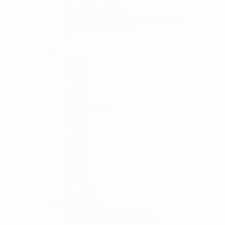
Spremnici mid cap
Spremnici Real cap za AEG i GBBR
Spremnici za pištolje
Ostalo
BB-i
0.20 BB
0.23 BB
0.25 BB
0.28 BB
0.30 BB
0.32 / 0.33 BB
0.36 BB
0.40 BB
0.43 BB
0.45 BB
0.46 BB
0.48 BB
0.49 BB
0.50 BB
Tracer BB
Dijelovi unutrašnji
Dijelovi za plinske replike
Dijelovi za replike na oprugu