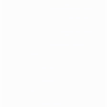
Dodaci za baterije
Spremnici za airsoft replike
Spremnici Hi cap
Spremnici mid cap
Spremnici Real cap za AEG i
GBBR
Spremnici za pištolje
Ostalo
Plin i CO2
HPA dijelovi i dodaci
Odjeća i obuća
Dodaci
Rukavice
Fantomke, maske i ovratnici
Šilterice
Kape
Šeširi
Marame
Beretke
Ženska odjeća
Ženske hlače i suknje
Ženske košulje i majice
Ženske jakne