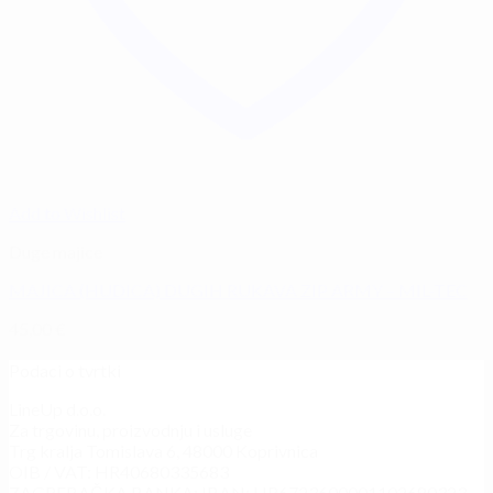
Add to Wishlist
Duge majice
MAJICA (HUDICA) DUGIH RUKAVA ZIP ARMY – MIL-TEC
45,00
€
Podaci o tvrtki
LineUp d.o.o.
Za trgovinu, proizvodnju i usluge
Trg kralja Tomislava 6, 48000 Koprivnica
OIB / VAT: HR40680335683
ZAGREBAČKA BANKA: IBAN: HR6723600001102680323