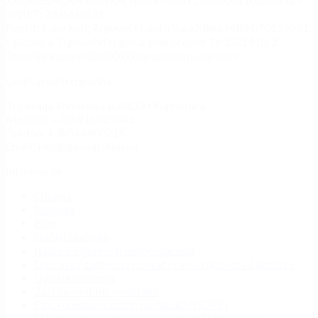
SWIFT: ZABAHR2X
Registrirano kod: Trgovački sud u Varaždinu, MBS 070159931.
Upisano u Trgovački registar pod brojem Tt-18/1410-2.
Temeljni kapital 20.000,00 Kn uplaćen u cijelosti.
GearUp web trgovina
Trg kralja Tomislava 6, 48000 Koprivnica
Mobitel: +385916029342
Telefon: +38548480216
Email: info@gearupshop.eu
Informacije
O nama
Kontakt
Blog
Načini plaćanja
Izjava o sigurnosti online plaćanja
Dostava / zamjena / povrat / raskid ugovora / jamstvo
Uvjeti korištenja
Zaštita osobnih podataka
Opća uredba o zaštiti podataka (GDPR)
EU alternativno rješavanje potrošačkih sporova