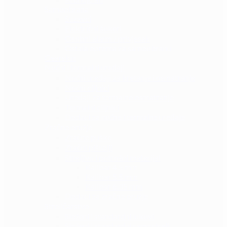
Samoobrana
Suzavci
Električni šokeri
Osobni alarm / privjesak
Ostala oprema za samoobranu
Gearskin
Noćni i termalni uređaji
Noćni uređaji za kretanje i osmatranje
Noćni ciljnici
Uređaji za termalno osmatranje
Termalni ciljnici
Dodaci za noćne i termalne uređaje
Zračno oružje
Zračne puške
Zračni pištolji
Streljivo i potrošni materijal
Kalibar 4.5 mm
Kalibar 5.5 mm
Kalibar 6.35 mm
Dodaci za zračno oružje
Streličarstvo
Složeni i standardni lukovi
Složeni i standardni samostreli