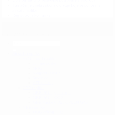
Tumačenje dijela zakona o oružju koje se odnosi na
airsoft replike
Registracija korisnika
Copyright 2026 ©
GearUp
Airsoft replike
AEG airsoft replike
Jurišne puške
SMG
Snajperi / DMR
Strojnice
AEP pištolji
GBB replike
GBB Pištolj green gas
GBB Pištolj CO2
GBB Puške CO2 / GREEN GAS
NBB replike
NBB Pištolj CO2