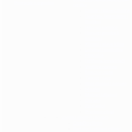
Povratak u trgovinu
replike
Cilindri i glave cilindra
Gearbox (kompletni i
školjke)
Hop-up komore
Hop-up gumice i
potisnici
Klipovi i glave klipa
Ležajevi i podloške
Mlaznice
Ožičenja i prekidači
Vodilice opruge
Selector plate
Tappet plate
Sitni dijelovi i opruge
Mosfet
Motori i dijelovi
Opruge
Zupčanici
Precizne cijevi
Vanjski dijelovi i dodaci
Optički ciljnici
Red dot i reflexni ciljnici