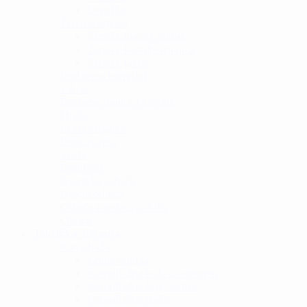
Beretke
Ženska odjeća
Ženske hlače i suknje
Ženske košulje i majice
Ženske jakne
Uniforma komplet
Jakne
Borbene majice i košulje
Hlače
Kratke majice
Duge majice
Veste
Donji veš
Sportska odjeća
Dječja odjeća
Odjeća i dodaci za kišu
Obuća
Taktička oprema
Kamuflaža
Ghille odijela
Kamuflažna boja za opremu
Kamuflažne boje za lice
Kamuflažne trake