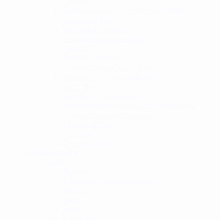
ciljnike
Zaštita za optičke i refleksne ciljnike
Nogare / bipod
Vertikalni rukohvati
Prednji rukohvati / obloge
Kundaci
Taktičke svjetiljke
Montaže i nosači za svjetiljke
Prigušivači i tracer jedinice
Rail / šine
Vanjske cijevi i adapteri
Kompenzatori trzaja i razbijači plamena
Montaže i adapteri za remnike
Pinovi / štiftovi
Selektori
Ostali dijelovi
Odjeća i obuća
Dodaci
Rukavice
Fantomke, maske i ovratnici
Šilterice
Kape
Šeširi
Marame