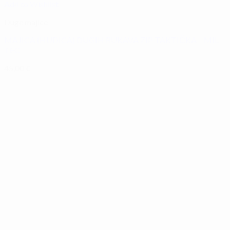
Add to Wishlist
Duge majice
MAJICA (HUDICA) DUGIH RUKAVA ZIP TAKTIČKA – MIL-
TEC
45,00
€