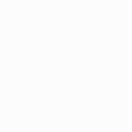
Ostale svjetiljke
Dodaci za svjetiljke
Kampiranje
Prijenosna napajanja
Novčanici
Jelo i piće
Karabineri
Medic kit
Preživljavanje
Ruksaci
Transportne torbe
Torbice
Navigacija
Dalekozori
Alati - sječiva - noževi
Noževi
Fiksni noževi
Preklopni noževi
Multialati
Mačete
Mačevi
Alati i dodaci
Maziva
Kronografi