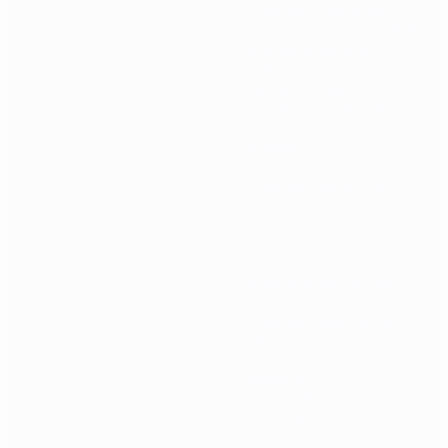
Montaže / nosači za
optičke i refleksne ciljnike
Zaštita za optičke i
refleksne ciljnike
Nogare / bipod
Vertikalni rukohvati
Prednji rukohvati / obloge
Kundaci
Taktičke svjetiljke
Montaže i nosači za
svjetiljke
Prigušivači i tracer jedinice
Rail / šine
Vanjske cijevi i adapteri
Kompenzatori trzaja i
razbijači plamena
Montaže i adapteri za
remnike
Pinovi / štiftovi
Selektori
Ostali dijelovi
Baterije i dodaci
Jednokratne baterije