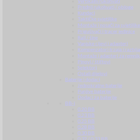
Vertikalni rukohvati
Prednji rukohvati / obloge
Kundaci
Taktičke svjetiljke
Montaže i nosači za svjetiljke
Prigušivači i tracer jedinice
Rail / šine
Vanjske cijevi i adapteri
Kompenzatori trzaja i razbij
Montaže i adapteri za remni
Pinovi / štiftovi
Selektori
Ostali dijelovi
Baterije i dodaci
Jednokratne baterije
Punjive baterije
Dodaci za baterije
BB-i
0.20 BB
0.23 BB
0.25 BB
0.28 BB
0.30 BB
0.32 / 0.33 BB