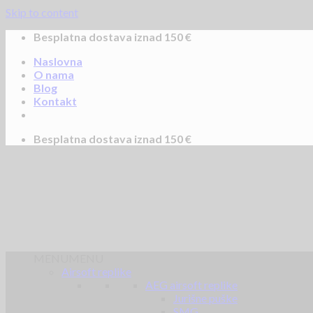
Skip to content
Besplatna dostava iznad 150 €
Naslovna
O nama
Blog
Kontakt
Besplatna dostava iznad 150 €
MENU
MENU
Airsoft replike
AEG airsoft replike
Jurišne puške
SMG