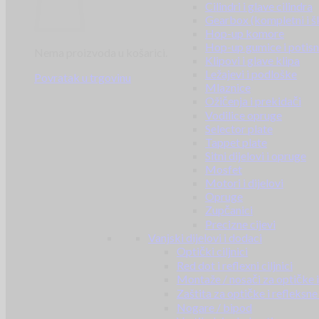
Cilindri i glave cilindra
Gearbox (kompletni i š
Hop-up komore
Hop-up gumice i potisn
Nema proizvoda u košarici.
Klipovi i glave klipa
Ležajevi i podloške
Povratak u trgovinu
Mlaznice
Ožičenja i prekidači
Vodilice opruge
Selector plate
Tappet plate
Sitni dijelovi i opruge
Mosfet
Motori i dijelovi
Opruge
Zupčanici
Precizne cijevi
Vanjski dijelovi i dodaci
Optički ciljnici
Red dot i reflexni ciljnici
Montaže / nosači za optičke i 
Zaštita za optičke i refleksne 
Nogare / bipod