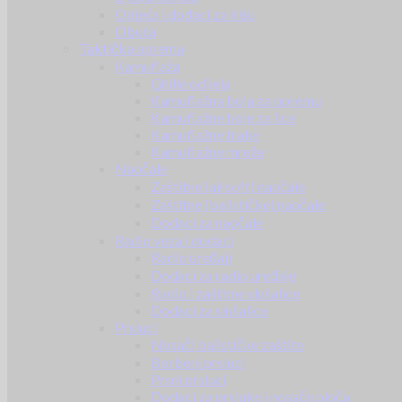
Odjeća i dodaci za kišu
Obuća
Taktička oprema
Kamuflaža
Ghille odijela
Kamuflažna boja za opremu
Kamuflažne boje za lice
Kamuflažne trake
Kamuflažne mreže
Naočale
Zaštitne (airsoft) naočale
Zaštitne (balističke) naočale
Dodaci za naočale
Radio veza i dodaci
Radio uređaji
Dodaci za radio uređaje
Radio i zaštitne slušalice
Dodaci za slušalice
Prsluci
Nosači balističke zaštite
Borbeni prsluci
Prsni prsluci
Dodaci za prsluke i nosače ploča