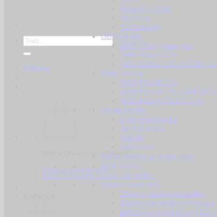
Snajperi / DMR
Strojnice
AEP pištolji
GBB replike
GBB Pištolj green gas
GBB Pištolj CO2
GBB Puške CO2 / GREEN G
Prijava
NBB replike
NBB Pištolj CO2
NBB Puške CO2 / GREEN G
NBB Pištolj GREEN GAS
Spring replike
Snajperske puške
Jurišne puške
Pištolji
Sačmarice
Nema proizvoda u košarici.
Ručne bombe, granate, mine
HPA replike
Povratak u trgovinu
Airsoft dijelovi i dodaci za replike
Dijelovi unutrašnji
Dijelovi za plinske replike
Košarica
Dijelovi za replike na oprugu
Dijelovi za električne (AEG) r