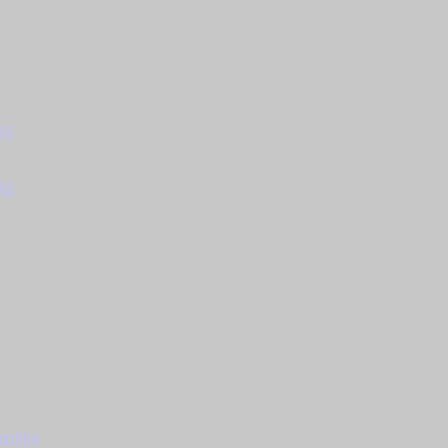
AS
AS
eplike