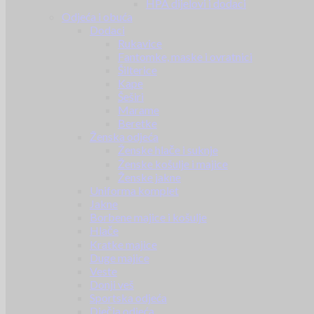
HPA dijelovi i dodaci
Odjeća i obuća
Dodaci
Rukavice
Fantomke, maske i ovratnici
Šilterice
Kape
Šeširi
Marame
Beretke
Ženska odjeća
Ženske hlače i suknje
Ženske košulje i majice
Ženske jakne
Uniforma komplet
Jakne
Borbene majice i košulje
Hlače
Kratke majice
Duge majice
Veste
Donji veš
Sportska odjeća
Dječja odjeća