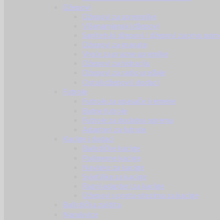
Džepovi
Džepovi za spremnike
Višenamjenski džepovi
Sanitetski džepovi / džepovi za prvu pom
Džepovi za granate
Vreće za prazne spremike
Džepovi za hidraciju
Džepovi za radio uređaje
Ostali džepovi i dodaci
Futrole
Futrole za opasače i remene
Butne futrole
Futrole za dodatnu opremu
Adapteri za futrole
Kacige i dodaci
Balističke kacige
Polimerne kacige
Navlake za kacige
Svjetiljke za kacige
Razni adapteri za kacige
Džepovi s protu-utezima za kacige
Balistička zaštita
Narukvice