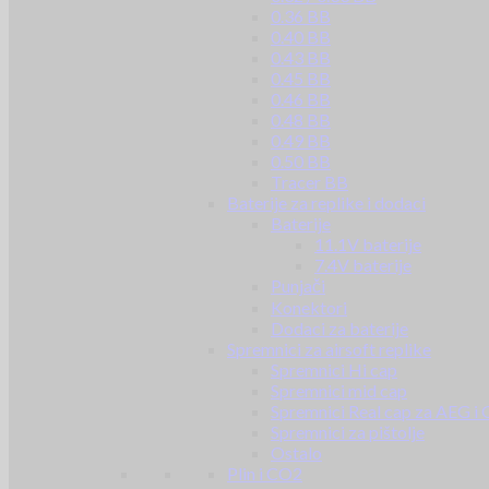
0.36 BB
0.40 BB
0.43 BB
0.45 BB
0.46 BB
0.48 BB
0.49 BB
0.50 BB
Tracer BB
Baterije za replike i dodaci
Baterije
11.1V baterije
7.4V baterije
Punjači
Konektori
Dodaci za baterije
Spremnici za airsoft replike
Spremnici Hi cap
Spremnici mid cap
Spremnici Real cap za AEG i
Spremnici za pištolje
Ostalo
Plin i CO2