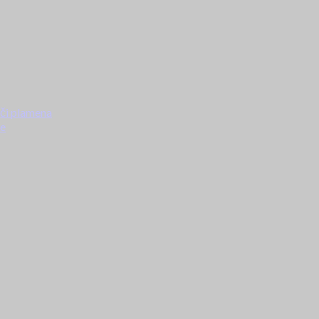
ači plamena
ke