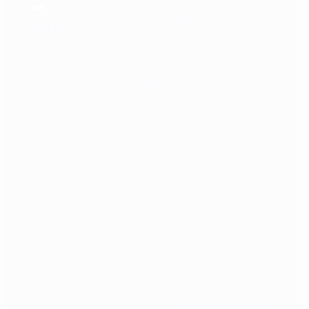
AEP pištolji
GBB replike
Prijava
GBB Pištolj green gas
GBB Pištolj CO2
GBB Puške CO2 / GREEN
GAS
NBB replike
NBB Pištolj CO2
NBB Puške CO2 / GREEN
GAS
NBB Pištolj GREEN GAS
Spring replike
Nema proizvoda u košarici.
Snajperske puške
Povratak u trgovinu
Jurišne puške
Pištolji
Sačmarice
Košarica
Ručne bombe, granate, mine
HPA replike
Airsoft dijelovi i dodaci za replike
Dijelovi unutrašnji
Dijelovi za plinske replike
Dijelovi za replike na
Nema proizvoda u košarici.
oprugu
Dijelovi za električne (AEG)