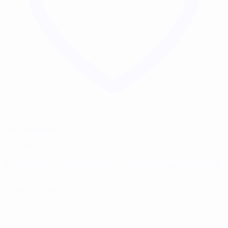
Add to Wishlist
Rukavice
MOG TARGET HIGH ABRASION ERGOSHIELD TAKTIČKE
RUKAVICE
45,00
€
–
47,00
€
PO NARUDŽBI NA UPIT