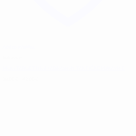
Add to Wishlist
Rukavice
MOG TARGET HIGH ABRASION TAKTIČKE RUKAVICE
38,00
€
–
42,00
€