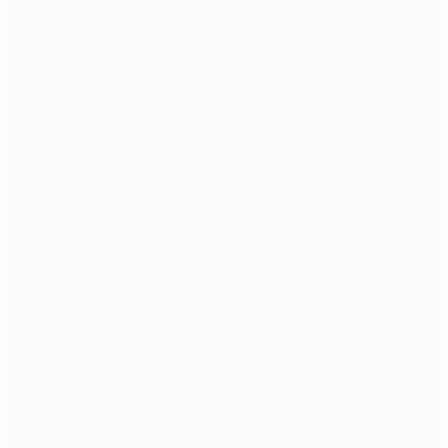
Montaže / nosači za
optičke i refleksne ciljnike
Zaštita za optičke i
refleksne ciljnike
Nogare / bipod
Vertikalni rukohvati
Prednji rukohvati / obloge
Kundaci
Taktičke svjetiljke
Montaže i nosači za
svjetiljke
Prigušivači i tracer jedinice
Rail / šine
Vanjske cijevi i adapteri
Kompenzatori trzaja i
razbijači plamena
Montaže i adapteri za
remnike
Pinovi / štiftovi
Selektori
Ostali dijelovi
Baterije i dodaci
Jednokratne baterije