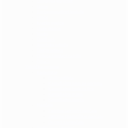
Uniforma komplet
Jakne
Borbene majice i košulje
Hlače
Kratke majice
Duge majice
Veste
Donji veš
Sportska odjeća
Dječja odjeća
Odjeća i dodaci za kišu
Obuća
Taktička oprema
Kamuflaža
Ghille odijela
Kamuflažna boja za opremu
Kamuflažne boje za lice
Kamuflažne trake
Kamuflažne mreže
Naočale
Zaštitne (airsoft) naočale
Zaštitne (balističke) naočale
Dodaci za naočale
Radio veza i dodaci