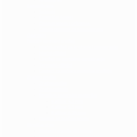
Samoobrana
Suzavci
Električni šokeri
Osobni alarm / privjesak
Ostala oprema za samoobranu
Gearskin
Noćni i termalni uređaji
Noćni uređaji za kretanje i osmatranje
Noćni ciljnici
Uređaji za termalno osmatranje
Termalni ciljnici
Dodaci za noćne i termalne uređaje
Zračno oružje
Zračne puške
Zračni pištolji
Streljivo i potrošni materijal
Kalibar 4.5 mm
Kalibar 5.5 mm
Kalibar 6.35 mm
Dodaci za zračno oružje
Streličarstvo
Složeni i standardni lukovi
Složeni i standardni samostreli