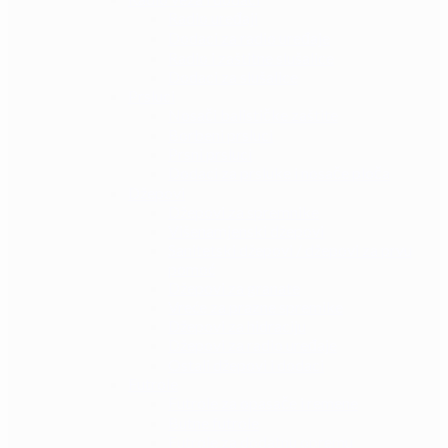
Radio uređaji
Dodaci za radio uređaje
Radio i zaštitne slušalice
Dodaci za slušalice
Prsluci
Nosači balističke zaštite
Borbeni prsluci
Prsni prsluci
Dodaci za prsluke i nosače ploča
Džepovi
Džepovi za spremnike
Višenamjenski džepovi
Sanitetski džepovi / džepovi za prvu
pomoć
Džepovi za granate
Vreće za prazne spremike
Džepovi za hidraciju
Džepovi za radio uređaje
Ostali džepovi i dodaci
Futrole
Futrole za opasače i remene
Butne futrole
Futrole za dodatnu opremu