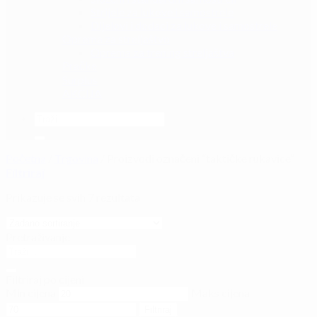
Strijele za lukove i samostrele
Dijelovi i dodaci za lukove i samostrele
Oprema za streljaštvo
Oprema za trening streljaštva
Pračke
Surplus
AKCIJA
Početna
/
Trgovina
/
Proizvodi označeni “taktičke rukavice”
Filtriraj
Prikazuje se svih 7 rezultata
Pretraživanje
Filtriraj po cijeni
Min cijena
Maks cijena
Filtriraj