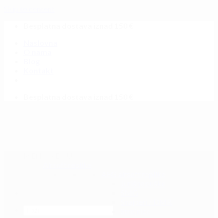
Skip to content
Besplatna dostava iznad 150 €
Naslovna
O nama
Blog
Kontakt
Besplatna dostava iznad 150 €
MENU
MENU
Airsoft replike
AEG airsoft replike
Jurišne puške
SMG
Snajperi / DMR
Strojnice