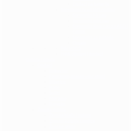
Dodaci za baterije
Spremnici za airsoft replike
Spremnici Hi cap
Spremnici mid cap
Spremnici Real cap za AEG i
GBBR
Spremnici za pištolje
Ostalo
Plin i CO2
HPA dijelovi i dodaci
Odjeća i obuća
Dodaci
Rukavice
Fantomke, maske i ovratnici
Šilterice
Kape
Šeširi
Marame
Beretke
Ženska odjeća
Ženske hlače i suknje
Ženske košulje i majice
Ženske jakne