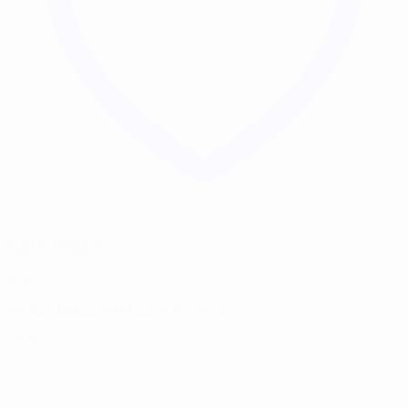
Add to Wishlist
Rukavice
MOG ABSEIL/RAPPEL RUKAVICE
58,00
€