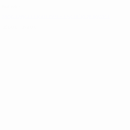
Rukavice
MOG TARGET LIGHT DUTY TAKTIČKE RUKAVICE
35,00
€
–
39,00
€