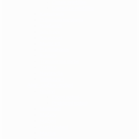
Ostale svjetiljke
Dodaci za svjetiljke
Kampiranje
Prijenosna napajanja
Novčanici
Jelo i piće
Karabineri
Medic kit
Preživljavanje
Ruksaci
Transportne torbe
Torbice
Navigacija
Dalekozori
Alati - sječiva - noževi
Noževi
Fiksni noževi
Preklopni noževi
Multialati
Mačete
Mačevi
Alati i dodaci
Maziva
Kronografi