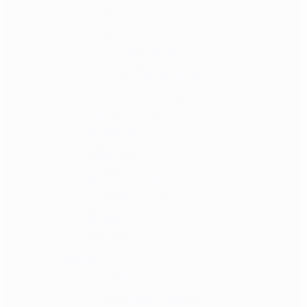
Adapteri za futrole
Kacige i dodaci
Balističke kacige
Polimerne kacige
Navlake za kacige
Svjetiljke za kacige
Razni adapteri za kacige
Džepovi s protu-utezima za kacige
Balistička zaštita
Narukvice
Oznake
Lisice / okovi
Štitnici
Remnici za puške
Signalne svjetiljke
Koferi i torbe
Remeni
Opasači
Zaštitne maske
Outdoor
Svjetiljke
Ručne svjetiljke
Naglavne svjetiljke