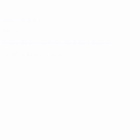
Add to Wishlist
Rukavice
MOG TARGET COMBAT TAKTIČKE RUKAVICE
61,00
€
PO NARUDŽBI NA UPIT