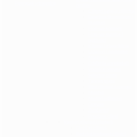
Povratak u trgovinu
replike
Cilindri i glave cilindra
Gearbox (kompletni i
školjke)
Hop-up komore
Hop-up gumice i
potisnici
Klipovi i glave klipa
Ležajevi i podloške
Mlaznice
Ožičenja i prekidači
Vodilice opruge
Selector plate
Tappet plate
Sitni dijelovi i opruge
Mosfet
Motori i dijelovi
Opruge
Zupčanici
Precizne cijevi
Vanjski dijelovi i dodaci
Optički ciljnici
Red dot i reflexni ciljnici