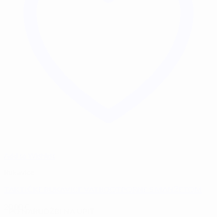
Add to Wishlist
Rukavice
TAKTIČKE RUKAVICE VATROOTPORNE S MANŽETOM
20,00
€
PO NARUDŽBI NA UPIT