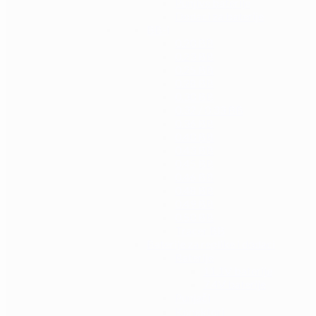
Punjive baterije
Dodaci za baterije
BB-i
0.20 BB
0.23 BB
0.25 BB
0.28 BB
0.30 BB
0.32 / 0.33 BB
0.36 BB
0.40 BB
0.43 BB
0.45 BB
0.46 BB
0.48 BB
0.49 BB
0.50 BB
Tracer BB
Baterije za replike i dodaci
Baterije
11.1V baterije
7.4V baterije
Punjači
Konektori