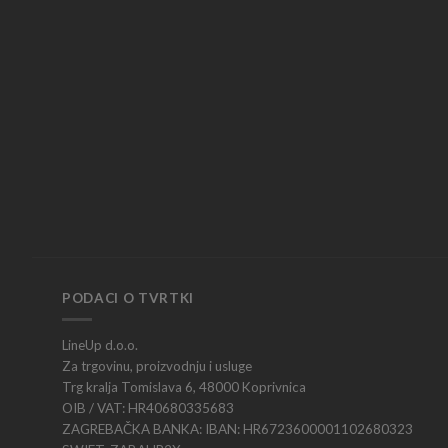
PODACI O TVRTKI
LineUp d.o.o.
Za trgovinu, proizvodnju i usluge
Trg kralja Tomislava 6, 48000 Koprivnica
OIB / VAT: HR40680335683
ZAGREBAČKA BANKA: IBAN: HR6723600001102680323