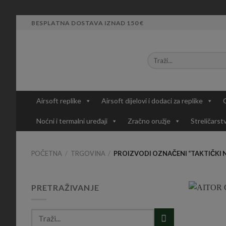
Skip
BESPLATNA DOSTAVA IZNAD 150 €
to
content
Airsoft replike
Airsoft dijelovi i dodaci za replike
Noćni i termalni uređaji
Zračno oružje
Streličarst
POČETNA
/
TRGOVINA
/
PROIZVODI OZNAČENI “TAKTIČKI 
PRETRAŽIVANJE