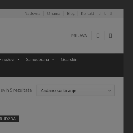
Naslovna
O nama
Blog
Kontakt
PRIJAVA
 - noževi
Samoobrana
Gearskin
 svih 5 rezultata
RUDŽBA
Add to
Add to
Wishlist
Wishlist