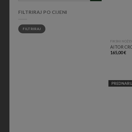
FILTRIRAJ PO CIJENI
Min
Maks
FILTRIRAJ
cijena
cijena
FIKSNI NOŽE
AITOR C
165,00
€
PREDNAR