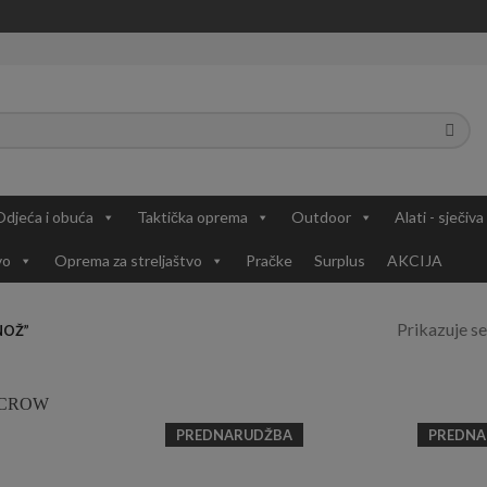
Odjeća i obuća
Taktička oprema
Outdoor
Alati - sječiva
vo
Oprema za streljaštvo
Pračke
Surplus
AKCIJA
Prikazuje se
NOŽ”
PREDNARUDŽBA
PREDNA
Add to
Add to
Wishlist
Wishlist