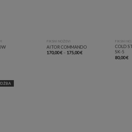
VI
FIKSNI NOŽEVI
FIKSNI NO
COLD S
ROW
AITOR COMMANDO
SK-5
170,00
€
–
175,00
€
80,00
€
UDŽBA
Add to
Wishlist