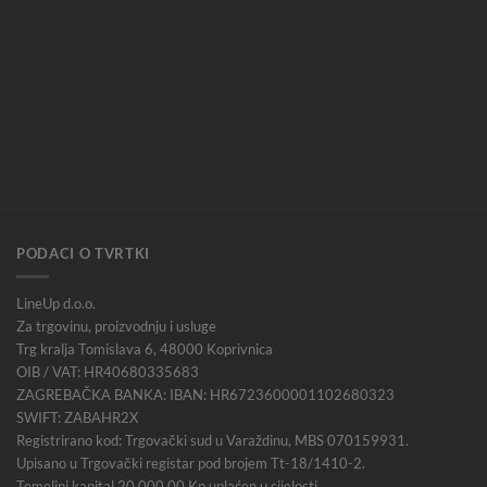
PODACI O TVRTKI
LineUp d.o.o.
Za trgovinu, proizvodnju i usluge
Trg kralja Tomislava 6, 48000 Koprivnica
OIB / VAT: HR40680335683
ZAGREBAČKA BANKA: IBAN: HR6723600001102680323
SWIFT: ZABAHR2X
Registrirano kod: Trgovački sud u Varaždinu, MBS 070159931.
Upisano u Trgovački registar pod brojem Tt-18/1410-2.
Temeljni kapital 20.000,00 Kn uplaćen u cijelosti.