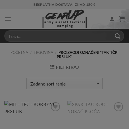
Skip
BESPLATNA DOSTAVA IZNAD 150 €
to
content
POČETNA
/
TRGOVINA
/
PROIZVODI OZNAČENI “TAKTIČKI
PRSLUK”
FILTRIRAJ
Add to
Add to
Wishlist
Wishlist