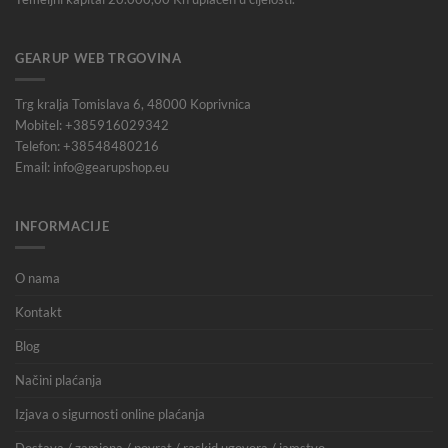
GEARUP WEB TRGOVINA
Trg kralja Tomislava 6, 48000 Koprivnica
Mobitel: +385916029342
Telefon: +38548480216
Email: info@gearupshop.eu
INFORMACIJE
O nama
Kontakt
Blog
Načini plaćanja
Izjava o sigurnosti online plaćanja
Dostava / zamjena / povrat / raskid ugovora / jamstvo