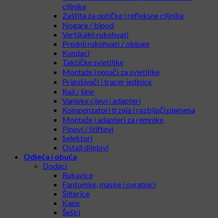
ciljnike
Zaštita za optičke i refleksne ciljnike
Nogare / bipod
Vertikalni rukohvati
Prednji rukohvati / obloge
Kundaci
Taktičke svjetiljke
Montaže i nosači za svjetiljke
Prigušivači i tracer jedinice
Rail / šine
Vanjske cijevi i adapteri
Kompenzatori trzaja i razbijači plamena
Montaže i adapteri za remnike
Pinovi / štiftovi
Selektori
Ostali dijelovi
Odjeća i obuća
Dodaci
Rukavice
Fantomke, maske i ovratnici
Šilterice
Kape
Šeširi