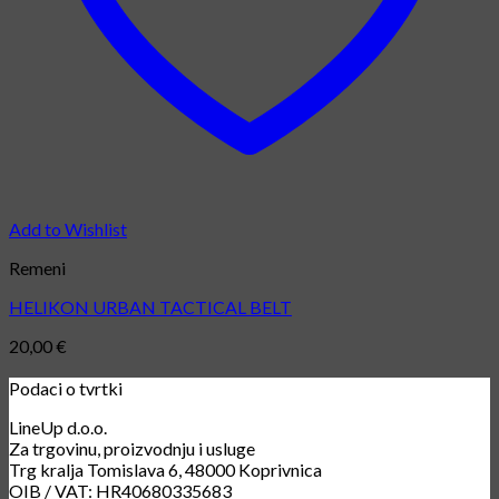
Add to Wishlist
Remeni
HELIKON URBAN TACTICAL BELT
20,00
€
Podaci o tvrtki
LineUp d.o.o.
Za trgovinu, proizvodnju i usluge
Trg kralja Tomislava 6, 48000 Koprivnica
OIB / VAT: HR40680335683