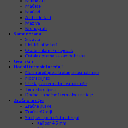
Multialati
Mačete
Mačevi
Alati i dodaci
Maziva
Kronografi
Samoobrana
Suzavci
Električni šokeri
Osobni alarm / privjesak
Ostala oprema za samoobranu
Gearskin
Noćni i termalni uređaji
Noćni uređaji za kretanje i osmatranje
Noćni ciljnici
Uređaji za termalno osmatranje
Termalni ciljnici
Dodaci za noćne i termalne uređaje
Zračno oružje
Zračne puške
Zračni pištolji
Streljivo i potrošni materijal
Kalibar 4.5 mm