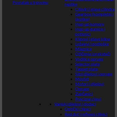
Povratak u trgovinu
replike
Cilindri i glave cilindra
Gearbox (kompletni i
školjke)
Hop-up komore
Hop-up gumice i
potisnici
Klipovi i glave klipa
Ležajevi i podloške
Mlaznice
Ožičenja i prekidači
Vodilice opruge
Selector plate
Tappet plate
Sitni dijelovi i opruge
Mosfet
Motori i dijelovi
Opruge
Zupčanici
Precizne cijevi
Vanjski dijelovi i dodaci
Optički ciljnici
Red dot i reflexni ciljnici