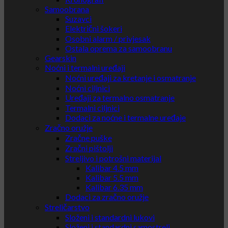
Samoobrana
Suzavci
Električni šokeri
Osobni alarm / privjesak
Ostala oprema za samoobranu
Gearskin
Noćni i termalni uređaji
Noćni uređaji za kretanje i osmatranje
Noćni ciljnici
Uređaji za termalno osmatranje
Termalni ciljnici
Dodaci za noćne i termalne uređaje
Zračno oružje
Zračne puške
Zračni pištolji
Streljivo i potrošni materijal
Kalibar 4.5 mm
Kalibar 5.5 mm
Kalibar 6.35 mm
Dodaci za zračno oružje
Streličarstvo
Složeni i standardni lukovi
Složeni i standardni samostreli