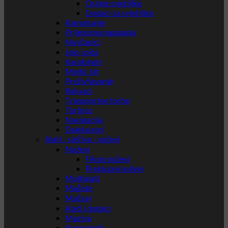
Ostale svjetiljke
Dodaci za svjetiljke
Kampiranje
Prijenosna napajanja
Novčanici
Jelo i piće
Karabineri
Medic kit
Preživljavanje
Ruksaci
Transportne torbe
Torbice
Navigacija
Dalekozori
Alati - sječiva - noževi
Noževi
Fiksni noževi
Preklopni noževi
Multialati
Mačete
Mačevi
Alati i dodaci
Maziva
Kronografi