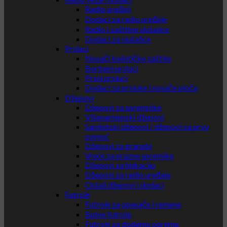
Radio uređaji
Dodaci za radio uređaje
Radio i zaštitne slušalice
Dodaci za slušalice
Prsluci
Nosači balističke zaštite
Borbeni prsluci
Prsni prsluci
Dodaci za prsluke i nosače ploča
Džepovi
Džepovi za spremnike
Višenamjenski džepovi
Sanitetski džepovi / džepovi za prvu
pomoć
Džepovi za granate
Vreće za prazne spremike
Džepovi za hidraciju
Džepovi za radio uređaje
Ostali džepovi i dodaci
Futrole
Futrole za opasače i remene
Butne futrole
Futrole za dodatnu opremu