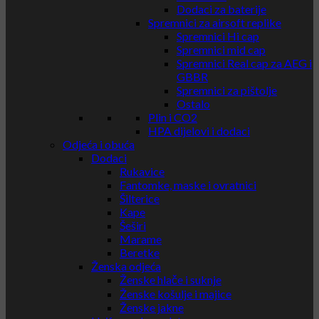
Dodaci za baterije
Spremnici za airsoft replike
Spremnici Hi cap
Spremnici mid cap
Spremnici Real cap za AEG i
GBBR
Spremnici za pištolje
Ostalo
Plin i CO2
HPA dijelovi i dodaci
Odjeća i obuća
Dodaci
Rukavice
Fantomke, maske i ovratnici
Šilterice
Kape
Šeširi
Marame
Beretke
Ženska odjeća
Ženske hlače i suknje
Ženske košulje i majice
Ženske jakne