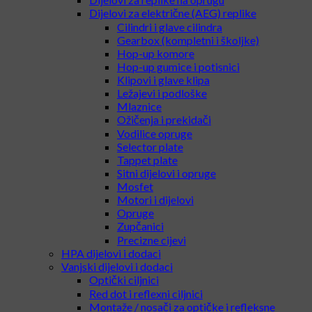
Dijelovi za električne (AEG) replike
Cilindri i glave cilindra
Gearbox (kompletni i školjke)
Hop-up komore
Hop-up gumice i potisnici
Klipovi i glave klipa
Ležajevi i podloške
Mlaznice
Ožičenja i prekidači
Vodilice opruge
Selector plate
Tappet plate
Sitni dijelovi i opruge
Mosfet
Motori i dijelovi
Opruge
Zupčanici
Precizne cijevi
HPA dijelovi i dodaci
Vanjski dijelovi i dodaci
Optički ciljnici
Red dot i reflexni ciljnici
Montaže / nosači za optičke i refleksne