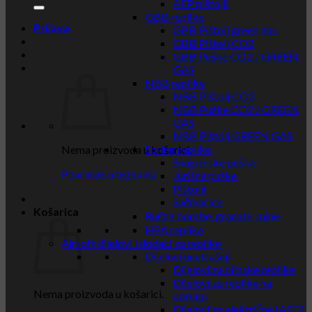
AEP pištolji
GBB replike
Prijava
GBB Pištolj green gas
GBB Pištolj CO2
GBB Puške CO2 / GREEN
GAS
NBB replike
NBB Pištolj CO2
NBB Puške CO2 / GREEN
GAS
NBB Pištolj GREEN GAS
Spring replike
Nema proizvoda u košarici.
Snajperske puške
Povratak u trgovinu
Jurišne puške
Pištolji
Sačmarice
Košarica
Ručne bombe, granate, mine
HPA replike
Airsoft dijelovi i dodaci za replike
Dijelovi unutrašnji
Dijelovi za plinske replike
Dijelovi za replike na
Nema proizvoda u košarici.
oprugu
Dijelovi za električne (AEG)