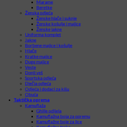
Marame
Beretke
Ženska odjeća
Ženske hlače i suknje
Ženske košulje i majice
Ženske jakne
Uniforma komplet
Jakne
Borbene majice i košulje
Hlače
Kratke majice
Duge majice
Veste
Donji veš
Sportska odjeća
Dječja odjeća
Odjeća i dodaci za kišu
Obuća
Taktička oprema
Kamuflaža
Ghille odijela
Kamuflažna boja za opremu
Kamuflažne boje za lice
Kamuflažne trake