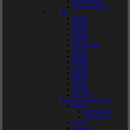
Punjive baterije
Dodaci za baterije
BB-i
0.20 BB
0.23 BB
0.25 BB
0.28 BB
0.30 BB
0.32 / 0.33 BB
0.36 BB
0.40 BB
0.43 BB
0.45 BB
0.46 BB
0.48 BB
0.49 BB
0.50 BB
Tracer BB
Baterije za replike i dodaci
Baterije
11.1V baterije
7.4V baterije
Punjači
Konektori