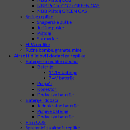
NBB Puške CO2 / GREEN GAS
NBB Pištolj GREEN GAS
Spring replike
Snajperske puške
Jurišne puške
Pištolji
Sačmarice
HPA replike
Ručne bombe, granate, mine
Airsoft dijelovi i dodaci za replike
Baterije za replike i dodaci
Baterije
11.1V baterije
7.4V baterije
Punjači
Konektori
Dodaci za baterije
Baterije i dodaci
Jednokratne baterije
Punjive baterije
Dodaci za baterije
Plin i CO2
Spremnici za airsoft replike