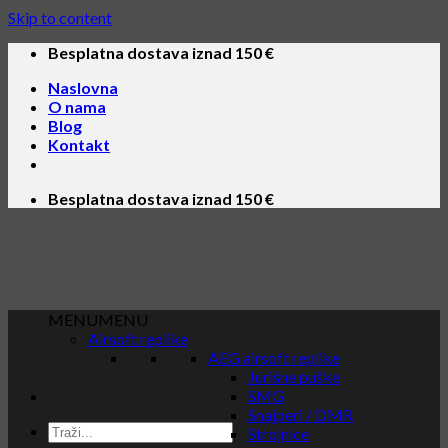
Skip to content
Besplatna dostava iznad 150 €
Naslovna
O nama
Blog
Kontakt
Besplatna dostava iznad 150 €
MENU
MENU
Airsoft replike
AEG airsoft replike
Jurišne puške
SMG
Snajperi / DMR
Strojnice