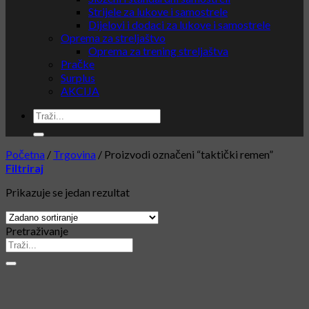
Strijele za lukove i samostrele
Dijelovi i dodaci za lukove i samostrele
Oprema za streljaštvo
Oprema za trening streljaštva
Pračke
Surplus
AKCIJA
Početna
/
Trgovina
/
Proizvodi označeni “taktički remen”
Filtriraj
Prikazuje se jedan rezultat
Pretraživanje