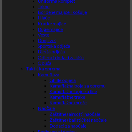
Uniforma komplet
Jakne
Borbene majice i košulje
Hlače
Kratke majice
Duge majice
Veste
Donji veš
Sportska odjeća
Dječja odjeća
Odjeća i dodaci za kišu
Obuća
Taktička oprema
Kamuflaža
Ghille odijela
Kamuflažna boja za opremu
Kamuflažne boje za lice
Kamuflažne trake
Kamuflažne mreže
Naočale
Zaštitne (airsoft) naočale
Zaštitne (balističke) naočale
Dodaci za naočale
Radio veza i dodaci