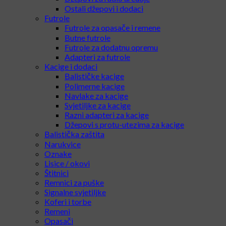
Ostali džepovi i dodaci
Futrole
Futrole za opasače i remene
Butne futrole
Futrole za dodatnu opremu
Adapteri za futrole
Kacige i dodaci
Balističke kacige
Polimerne kacige
Navlake za kacige
Svjetiljke za kacige
Razni adapteri za kacige
Džepovi s protu-utezima za kacige
Balistička zaštita
Narukvice
Oznake
Lisice / okovi
Štitnici
Remnici za puške
Signalne svjetiljke
Koferi i torbe
Remeni
Opasači