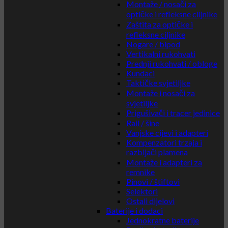
Montaže / nosači za
optičke i refleksne ciljnike
Zaštita za optičke i
refleksne ciljnike
Nogare / bipod
Vertikalni rukohvati
Prednji rukohvati / obloge
Kundaci
Taktičke svjetiljke
Montaže i nosači za
svjetiljke
Prigušivači i tracer jedinice
Rail / šine
Vanjske cijevi i adapteri
Kompenzatori trzaja i
razbijači plamena
Montaže i adapteri za
remnike
Pinovi / štiftovi
Selektori
Ostali dijelovi
Baterije i dodaci
Jednokratne baterije