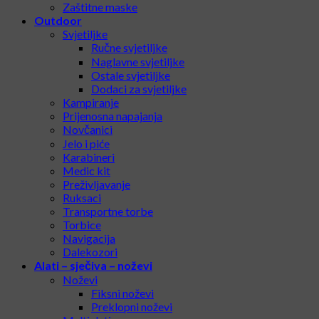
Zaštitne maske
Outdoor
Svjetiljke
Ručne svjetiljke
Naglavne svjetiljke
Ostale svjetiljke
Dodaci za svjetiljke
Kampiranje
Prijenosna napajanja
Novčanici
Jelo i piće
Karabineri
Medic kit
Preživljavanje
Ruksaci
Transportne torbe
Torbice
Navigacija
Dalekozori
Alati – sječiva – noževi
Noževi
Fiksni noževi
Preklopni noževi