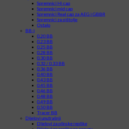
Spremnici Hi cap
Spremnici mid cap
Spremnici Real cap za AEG i GBBR
Spremnici za pištolje
Ostalo
BB-i
0.20 BB
0.23 BB
0.25 BB
0.28 BB
0.30 BB
0.32 / 0.33 BB
0.36 BB
0.40 BB
0.43 BB
0.45 BB
0.46 BB
0.48 BB
0.49 BB
0.50 BB
Tracer BB
Dijelovi unutrašnji
Dijelovi za plinske replike
Dijelovi za replike na oprugu