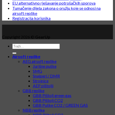
EU alternativno rješavanje potrošačkih sporova
Tumačenje dijela zakona o oružju koje se odnosi na
airsoft replike
Registracija korisnika
Copyright 2026 ©
GearUp
Airsoft replike
AEG airsoft replike
Jurišne puške
SMG
Snajperi / DMR
Strojnice
AEP pištolji
GBB replike
GBB Pištolj green gas
GBB Pištolj CO2
GBB Puške CO2 / GREEN GAS
NBB replike
NBB Pištolj CO2