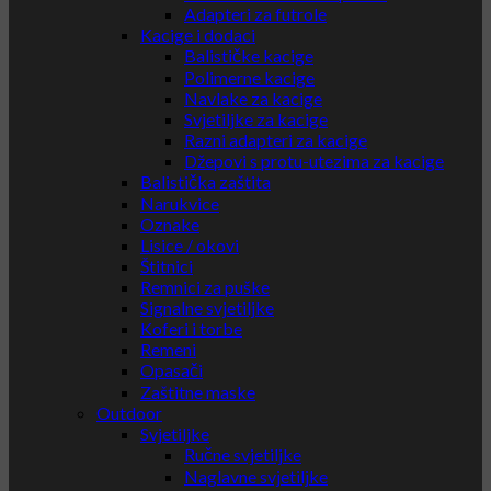
Adapteri za futrole
Kacige i dodaci
Balističke kacige
Polimerne kacige
Navlake za kacige
Svjetiljke za kacige
Razni adapteri za kacige
Džepovi s protu-utezima za kacige
Balistička zaštita
Narukvice
Oznake
Lisice / okovi
Štitnici
Remnici za puške
Signalne svjetiljke
Koferi i torbe
Remeni
Opasači
Zaštitne maske
Outdoor
Svjetiljke
Ručne svjetiljke
Naglavne svjetiljke