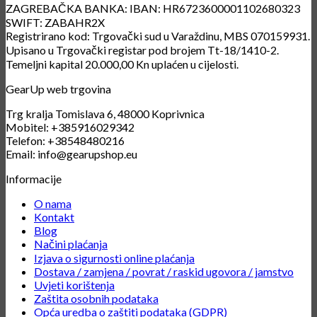
ZAGREBAČKA BANKA: IBAN: HR6723600001102680323
SWIFT: ZABAHR2X
Registrirano kod: Trgovački sud u Varaždinu, MBS 070159931.
Upisano u Trgovački registar pod brojem Tt-18/1410-2.
Temeljni kapital 20.000,00 Kn uplaćen u cijelosti.
GearUp web trgovina
Trg kralja Tomislava 6, 48000 Koprivnica
Mobitel: +385916029342
Telefon: +38548480216
Email: info@gearupshop.eu
Informacije
O nama
Kontakt
Blog
Načini plaćanja
Izjava o sigurnosti online plaćanja
Dostava / zamjena / povrat / raskid ugovora / jamstvo
Uvjeti korištenja
Zaštita osobnih podataka
Opća uredba o zaštiti podataka (GDPR)