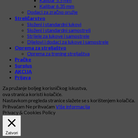
Kalibar 5.5 mm
Kalibar 6.35 mm
Dodaci za zračno oružje
Streličarstvo
Složeni i standardni lukovi
Složeni i standardni samostreli
Strijele za lukove i samostrele
Dijelovi i dodaci za lukove i samostrele
Oprema za streljaštvo
Oprema za trening streljaštva
Pračke
Surplus
AKCIJA
Prijava
Za pružanje boljeg korisničkog iskustva,
ova stranica koristi kolačiće.
Nastavkom pregleda stranice slažete se s korištenjem kolačića.
Prihvaćam
Ne prihvaćam
Više informacija
Privacy & Cookies Policy
Zatvori