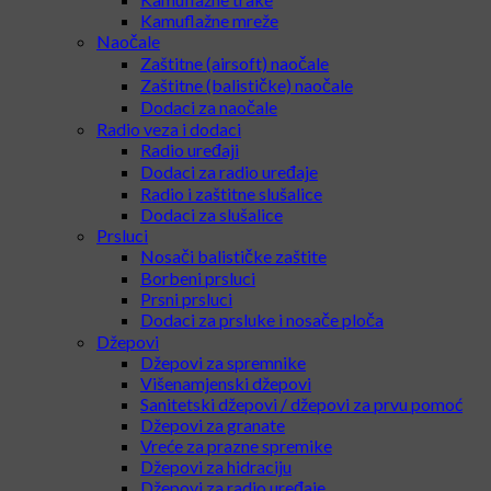
Kamuflažne mreže
Naočale
Zaštitne (airsoft) naočale
Zaštitne (balističke) naočale
Dodaci za naočale
Radio veza i dodaci
Radio uređaji
Dodaci za radio uređaje
Radio i zaštitne slušalice
Dodaci za slušalice
Prsluci
Nosači balističke zaštite
Borbeni prsluci
Prsni prsluci
Dodaci za prsluke i nosače ploča
Džepovi
Džepovi za spremnike
Višenamjenski džepovi
Sanitetski džepovi / džepovi za prvu pomoć
Džepovi za granate
Vreće za prazne spremike
Džepovi za hidraciju
Džepovi za radio uređaje