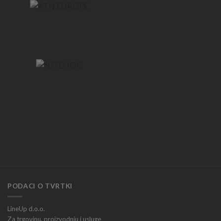
PODACI O TVRTKI
LineUp d.o.o.
Za trgovinu, proizvodnju i usluge