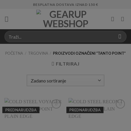
Skip
BESPLATNA DOSTAVA IZNAD 150 €
to
content
POČETNA
/
TRGOVINA
/
PROIZVODI OZNAČENI “TANTO POINT”
FILTRIRAJ
PREDNARUDŽBA
PREDNARUDŽBA
Add to
Add to
Wishlist
Wishlist