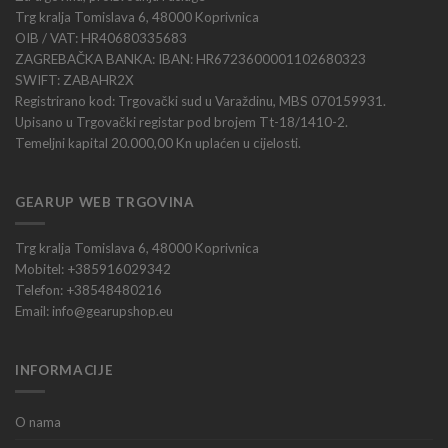
Trg kralja Tomislava 6, 48000 Koprivnica
OIB / VAT: HR40680335683
ZAGREBAČKA BANKA: IBAN: HR6723600001102680323
SWIFT: ZABAHR2X
Registrirano kod: Trgovački sud u Varaždinu, MBS 070159931.
Upisano u Trgovački registar pod brojem Tt-18/1410-2.
Temeljni kapital 20.000,00 Kn uplaćen u cijelosti.
GEARUP WEB TRGOVINA
Trg kralja Tomislava 6, 48000 Koprivnica
Mobitel: +385916029342
Telefon: +38548480216
Email: info@gearupshop.eu
INFORMACIJE
O nama