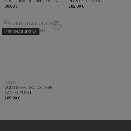
LEATHERNECK TANTO POINT
POINT 50-50 EDGE
30,00
€
182,00
€
PREDNARUDŽBA
Add to
Wishlist
NOŽEVI
COLD STEEL GOLDEN EYE
TANTO POINT
205,00
€