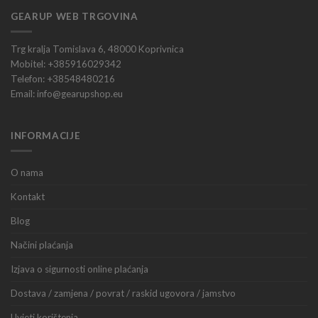
GEARUP WEB TRGOVINA
Trg kralja Tomislava 6, 48000 Koprivnica
Mobitel: +385916029342
Telefon: +38548480216
Email: info@gearupshop.eu
INFORMACIJE
O nama
Kontakt
Blog
Načini plaćanja
Izjava o sigurnosti online plaćanja
Dostava / zamjena / povrat / raskid ugovora / jamstvo
Uvjeti korištenja