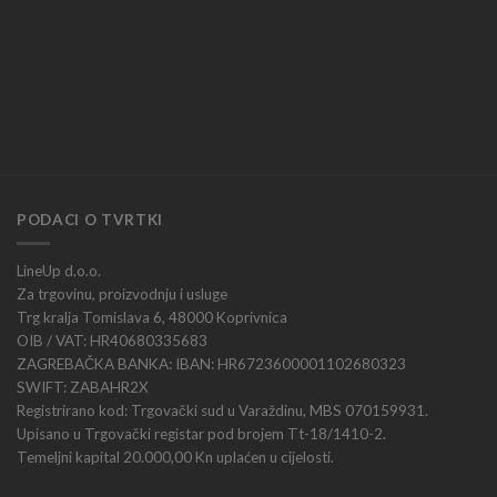
PODACI O TVRTKI
LineUp d.o.o.
Za trgovinu, proizvodnju i usluge
Trg kralja Tomislava 6, 48000 Koprivnica
OIB / VAT: HR40680335683
ZAGREBAČKA BANKA: IBAN: HR6723600001102680323
SWIFT: ZABAHR2X
Registrirano kod: Trgovački sud u Varaždinu, MBS 070159931.
Upisano u Trgovački registar pod brojem Tt-18/1410-2.
Temeljni kapital 20.000,00 Kn uplaćen u cijelosti.