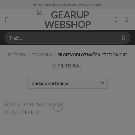
Skip
BESPLATNA DOSTAVA IZNAD 150 €
to
content
POČETNA
/
TRGOVINA
/
PROIZVODI OZNAČENI “TEFLON OIL”
FILTRIRAJ
Add to
Wishlist