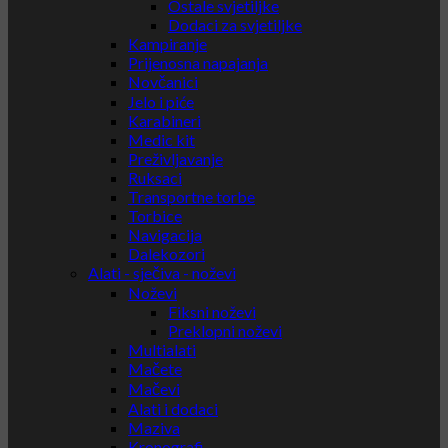
Ostale svjetiljke
Dodaci za svjetiljke
Kampiranje
Prijenosna napajanja
Novčanici
Jelo i piće
Karabineri
Medic kit
Preživljavanje
Ruksaci
Transportne torbe
Torbice
Navigacija
Dalekozori
Alati - sječiva - noževi
Noževi
Fiksni noževi
Preklopni noževi
Multialati
Mačete
Mačevi
Alati i dodaci
Maziva
Kronografi