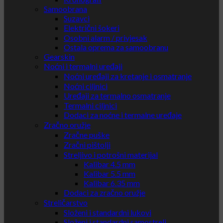
Samoobrana
Suzavci
Električni šokeri
Osobni alarm / privjesak
Ostala oprema za samoobranu
Gearskin
Noćni i termalni uređaji
Noćni uređaji za kretanje i osmatranje
Noćni ciljnici
Uređaji za termalno osmatranje
Termalni ciljnici
Dodaci za noćne i termalne uređaje
Zračno oružje
Zračne puške
Zračni pištolji
Streljivo i potrošni materijal
Kalibar 4.5 mm
Kalibar 5.5 mm
Kalibar 6.35 mm
Dodaci za zračno oružje
Streličarstvo
Složeni i standardni lukovi
Složeni i standardni samostreli