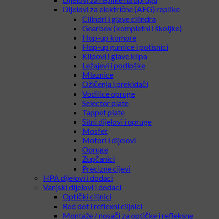
Dijelovi za električne (AEG) replike
Cilindri i glave cilindra
Gearbox (kompletni i školjke)
Hop-up komore
Hop-up gumice i potisnici
Klipovi i glave klipa
Ležajevi i podloške
Mlaznice
Ožičenja i prekidači
Vodilice opruge
Selector plate
Tappet plate
Sitni dijelovi i opruge
Mosfet
Motori i dijelovi
Opruge
Zupčanici
Precizne cijevi
HPA dijelovi i dodaci
Vanjski dijelovi i dodaci
Optički ciljnici
Red dot i reflexni ciljnici
Montaže / nosači za optičke i refleksne