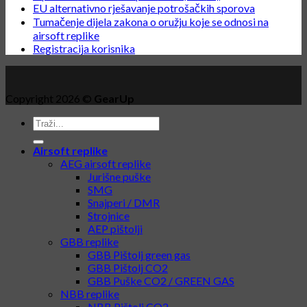
EU alternativno rješavanje potrošačkih sporova
Tumačenje dijela zakona o oružju koje se odnosi na
airsoft replike
Registracija korisnika
Copyright 2026 ©
GearUp
Airsoft replike
AEG airsoft replike
Jurišne puške
SMG
Snajperi / DMR
Strojnice
AEP pištolji
GBB replike
GBB Pištolj green gas
GBB Pištolj CO2
GBB Puške CO2 / GREEN GAS
NBB replike
NBB Pištolj CO2