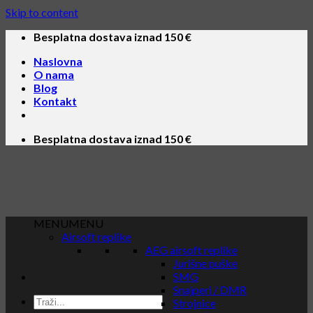
Skip to content
Besplatna dostava iznad 150 €
Naslovna
O nama
Blog
Kontakt
Besplatna dostava iznad 150 €
MENU
MENU
Airsoft replike
AEG airsoft replike
Jurišne puške
SMG
Snajperi / DMR
Strojnice