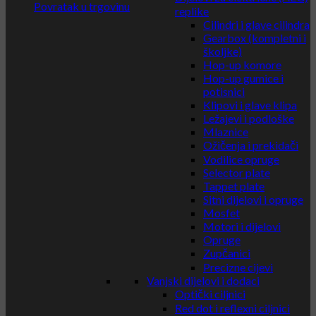
Povratak u trgovinu
replike
Cilindri i glave cilindra
Gearbox (kompletni i
školjke)
Hop-up komore
Hop-up gumice i
potisnici
Klipovi i glave klipa
Ležajevi i podloške
Mlaznice
Ožičenja i prekidači
Vodilice opruge
Selector plate
Tappet plate
Sitni dijelovi i opruge
Mosfet
Motori i dijelovi
Opruge
Zupčanici
Precizne cijevi
Vanjski dijelovi i dodaci
Optički ciljnici
Red dot i reflexni ciljnici