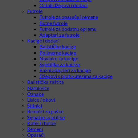
Ostali džepovi i dodaci
Futrole
Futrole za opasače i remene
Butne futrole
Futrole za dodatnu opremu
Adapteri za futrole
Kacige i dodaci
Balističke kacige
Polimerne kacige
Navlake za kacige
Svjetiljke za kacige
Razni adapteri za kacige
Džepovi s protu-utezima za kacige
Balistička zaštita
Narukvice
Oznake
Lisice / okovi
Štitnici
Remnici za puške
Signalne svjetiljke
Koferi i torbe
Remeni
Opasači