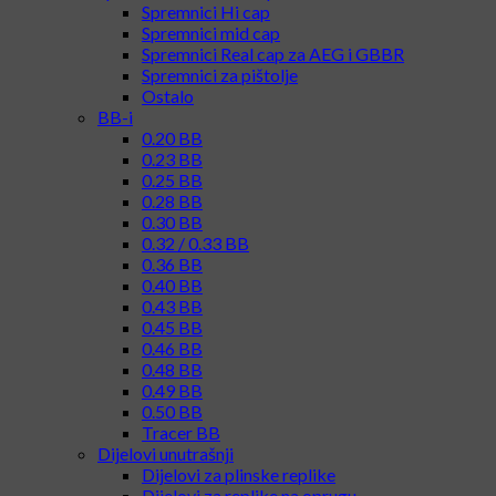
Spremnici Hi cap
Spremnici mid cap
Spremnici Real cap za AEG i GBBR
Spremnici za pištolje
Ostalo
BB-i
0.20 BB
0.23 BB
0.25 BB
0.28 BB
0.30 BB
0.32 / 0.33 BB
0.36 BB
0.40 BB
0.43 BB
0.45 BB
0.46 BB
0.48 BB
0.49 BB
0.50 BB
Tracer BB
Dijelovi unutrašnji
Dijelovi za plinske replike
Dijelovi za replike na oprugu