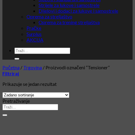
Strijele za lukove i samostrele
Dijelovi i dodaci za lukove i samostrele
Oprema za streljaštvo
Oprema za trening streljaštva
Pračke
Surplus
AKCIJA
Početna
/
Trgovina
/
Proizvodi označeni “Tensioner”
Filtriraj
Prikazuje se jedan rezultat
Pretraživanje