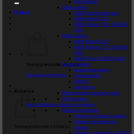
AEP pištolji
GBB replike
Prijava
GBB Pištolj green gas
GBB Pištolj CO2
GBB Puške CO2 / GREEN
GAS
NBB replike
NBB Pištolj CO2
NBB Puške CO2 / GREEN
GAS
NBB Pištolj GREEN GAS
Spring replike
Nema proizvoda u košarici.
Snajperske puške
Povratak u trgovinu
Jurišne puške
Pištolji
Sačmarice
Košarica
Ručne bombe, granate, mine
HPA replike
Airsoft dijelovi i dodaci za replike
Dijelovi unutrašnji
Dijelovi za plinske replike
Dijelovi za replike na
Nema proizvoda u košarici.
oprugu
Dijelovi za električne (AEG)