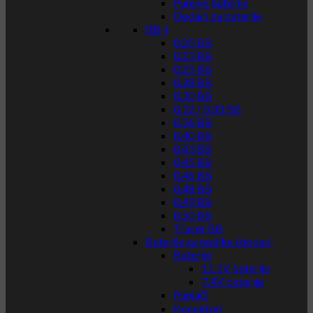
Punjive baterije
Dodaci za baterije
BB-i
0.20 BB
0.23 BB
0.25 BB
0.28 BB
0.30 BB
0.32 / 0.33 BB
0.36 BB
0.40 BB
0.43 BB
0.45 BB
0.46 BB
0.48 BB
0.49 BB
0.50 BB
Tracer BB
Baterije za replike i dodaci
Baterije
11.1V baterije
7.4V baterije
Punjači
Konektori