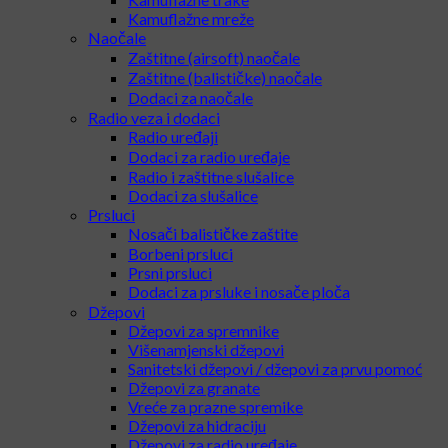
Kamuflažne mreže
Naočale
Zaštitne (airsoft) naočale
Zaštitne (balističke) naočale
Dodaci za naočale
Radio veza i dodaci
Radio uređaji
Dodaci za radio uređaje
Radio i zaštitne slušalice
Dodaci za slušalice
Prsluci
Nosači balističke zaštite
Borbeni prsluci
Prsni prsluci
Dodaci za prsluke i nosače ploča
Džepovi
Džepovi za spremnike
Višenamjenski džepovi
Sanitetski džepovi / džepovi za prvu pomoć
Džepovi za granate
Vreće za prazne spremike
Džepovi za hidraciju
Džepovi za radio uređaje