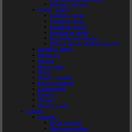
Adapteri za futrole
Kacige i dodaci
Balističke kacige
Polimerne kacige
Navlake za kacige
Svjetiljke za kacige
Razni adapteri za kacige
Džepovi s protu-utezima za kacige
Balistička zaštita
Narukvice
Oznake
Lisice / okovi
Štitnici
Remnici za puške
Signalne svjetiljke
Koferi i torbe
Remeni
Opasači
Zaštitne maske
Outdoor
Svjetiljke
Ručne svjetiljke
Naglavne svjetiljke