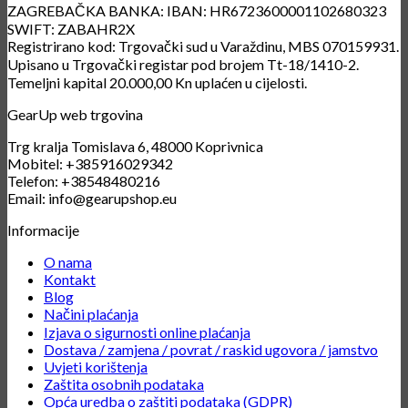
ZAGREBAČKA BANKA: IBAN: HR6723600001102680323
SWIFT: ZABAHR2X
Registrirano kod: Trgovački sud u Varaždinu, MBS 070159931.
Upisano u Trgovački registar pod brojem Tt-18/1410-2.
Temeljni kapital 20.000,00 Kn uplaćen u cijelosti.
GearUp web trgovina
Trg kralja Tomislava 6, 48000 Koprivnica
Mobitel: +385916029342
Telefon: +38548480216
Email: info@gearupshop.eu
Informacije
O nama
Kontakt
Blog
Načini plaćanja
Izjava o sigurnosti online plaćanja
Dostava / zamjena / povrat / raskid ugovora / jamstvo
Uvjeti korištenja
Zaštita osobnih podataka
Opća uredba o zaštiti podataka (GDPR)