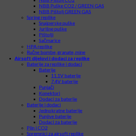
NBB Puške CO2 / GREEN GAS
NBB Pištolj GREEN GAS
Spring replike
Snajperske puške
Jurišne puške
Pištolji
Sačmarice
HPA replike
Ručne bombe, granate, mine
Airsoft dijelovi i dodaci za replike
Baterije za replike i dodaci
Baterije
11.1V baterije
7.4V baterije
Punjači
Konektori
Dodaci za baterije
Baterije i dodaci
Jednokratne baterije
Punjive baterije
Dodaci za baterije
Plin i CO2
Spremnici za airsoft replike