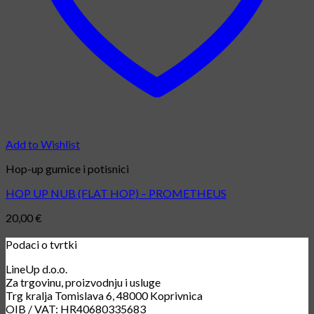
Add to Wishlist
Hop-up gumice i potisnici
HOP UP NUB (FLAT HOP) – PROMETHEUS
20,00
€
Podaci o tvrtki
LineUp d.o.o.
Za trgovinu, proizvodnju i usluge
Trg kralja Tomislava 6, 48000 Koprivnica
OIB / VAT: HR40680335683