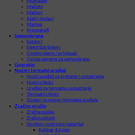
Multialati
Mačete
Mačevi
Alati i dodaci
Maziva
Kronografi
Samoobrana
Suzavci
Električni šokeri
Osobni alarm / privjesak
Ostala oprema za samoobranu
Gearskin
Noćni i termalni uređaji
Noćni uređaji za kretanje i osmatranje
Noćni ciljnici
Uređaji za termalno osmatranje
Termalni ciljnici
Dodaci za noćne i termalne uređaje
Zračno oružje
Zračne puške
Zračni pištolji
Streljivo i potrošni materijal
Kalibar 4.5 mm