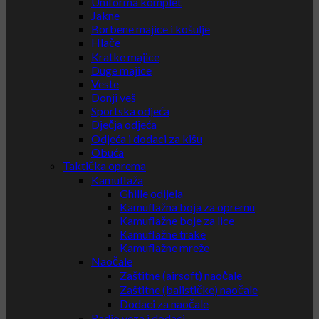
Uniforma komplet
Jakne
Borbene majice i košulje
Hlače
Kratke majice
Duge majice
Veste
Donji veš
Sportska odjeća
Dječja odjeća
Odjeća i dodaci za kišu
Obuća
Taktička oprema
Kamuflaža
Ghille odijela
Kamuflažna boja za opremu
Kamuflažne boje za lice
Kamuflažne trake
Kamuflažne mreže
Naočale
Zaštitne (airsoft) naočale
Zaštitne (balističke) naočale
Dodaci za naočale
Radio veza i dodaci