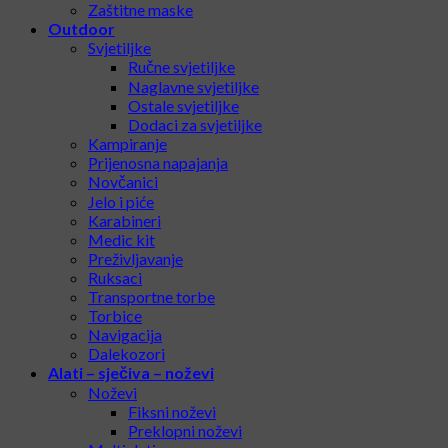
Zaštitne maske
Outdoor
Svjetiljke
Ručne svjetiljke
Naglavne svjetiljke
Ostale svjetiljke
Dodaci za svjetiljke
Kampiranje
Prijenosna napajanja
Novčanici
Jelo i piće
Karabineri
Medic kit
Preživljavanje
Ruksaci
Transportne torbe
Torbice
Navigacija
Dalekozori
Alati – sječiva – noževi
Noževi
Fiksni noževi
Preklopni noževi