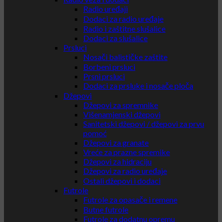
Radio uređaji
Dodaci za radio uređaje
Radio i zaštitne slušalice
Dodaci za slušalice
Prsluci
Nosači balističke zaštite
Borbeni prsluci
Prsni prsluci
Dodaci za prsluke i nosače ploča
Džepovi
Džepovi za spremnike
Višenamjenski džepovi
Sanitetski džepovi / džepovi za prvu
pomoć
Džepovi za granate
Vreće za prazne spremike
Džepovi za hidraciju
Džepovi za radio uređaje
Ostali džepovi i dodaci
Futrole
Futrole za opasače i remene
Butne futrole
Futrole za dodatnu opremu