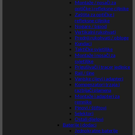
Montaže / nosači za
optičke i refleksne ciljnike
Zaštita za optičke i
refleksne ciljnike
Nogare / bipod
Vertikalni rukohvati
Prednji rukohvati / obloge
Kundaci
Taktičke svjetiljke
Montaže i nosači za
svjetiljke
Prigušivači i tracer jedinice
Rail / šine
Vanjske cijevi i adapteri
Kompenzatori trzaja i
razbijači plamena
Montaže i adapteri za
remnike
Pinovi / štiftovi
Selektori
Ostali dijelovi
Baterije i dodaci
Jednokratne baterije