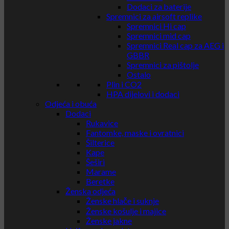
Dodaci za baterije
Spremnici za airsoft replike
Spremnici Hi cap
Spremnici mid cap
Spremnici Real cap za AEG i
GBBR
Spremnici za pištolje
Ostalo
Plin i CO2
HPA dijelovi i dodaci
Odjeća i obuća
Dodaci
Rukavice
Fantomke, maske i ovratnici
Šilterice
Kape
Šeširi
Marame
Beretke
Ženska odjeća
Ženske hlače i suknje
Ženske košulje i majice
Ženske jakne