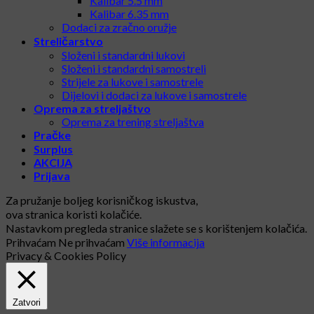
Kalibar 5.5 mm
Kalibar 6.35 mm
Dodaci za zračno oružje
Streličarstvo
Složeni i standardni lukovi
Složeni i standardni samostreli
Strijele za lukove i samostrele
Dijelovi i dodaci za lukove i samostrele
Oprema za streljaštvo
Oprema za trening streljaštva
Pračke
Surplus
AKCIJA
Prijava
Za pružanje boljeg korisničkog iskustva,
ova stranica koristi kolačiće.
Nastavkom pregleda stranice slažete se s korištenjem kolačića.
Prihvaćam
Ne prihvaćam
Više informacija
Privacy & Cookies Policy
Zatvori