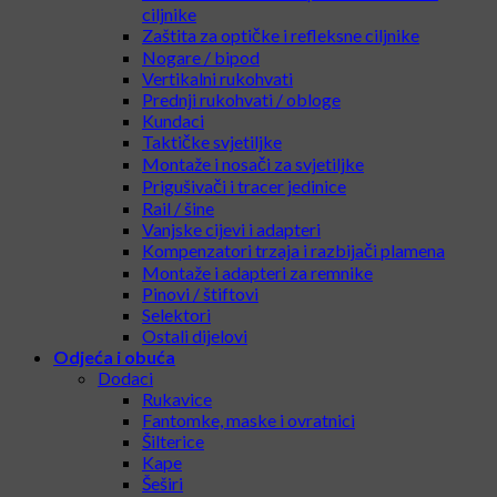
ciljnike
Zaštita za optičke i refleksne ciljnike
Nogare / bipod
Vertikalni rukohvati
Prednji rukohvati / obloge
Kundaci
Taktičke svjetiljke
Montaže i nosači za svjetiljke
Prigušivači i tracer jedinice
Rail / šine
Vanjske cijevi i adapteri
Kompenzatori trzaja i razbijači plamena
Montaže i adapteri za remnike
Pinovi / štiftovi
Selektori
Ostali dijelovi
Odjeća i obuća
Dodaci
Rukavice
Fantomke, maske i ovratnici
Šilterice
Kape
Šeširi