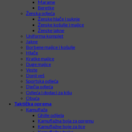
Marame
Beretke
Ženska odjeća
Ženske hlače i suknje
Ženske košulje i majice
Ženske jakne
Uniforma komplet
Jakne
Borbene majice i košulje
Hlače
Kratke majice
Duge majice
Veste
Donji veš
Sportska odjeća
Dječja odjeća
Odjeća i dodaci za kišu
Obuća
Taktička oprema
Kamuflaža
Ghille odijela
Kamuflažna boja za opremu
Kamuflažne boje za lice
Kamuflažne trake