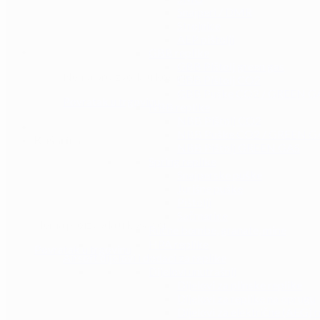
Snajperi / DMR
Strojnice
AEP pištolji
GBB replike
GBB Pištolj green gas
Nema proizvoda u košarici.
GBB Pištolj CO2
GBB Puške CO2 / GREEN G
Povratak u trgovinu
NBB replike
NBB Pištolj CO2
NBB Puške CO2 / GREEN G
Košarica
NBB Pištolj GREEN GAS
Spring replike
Snajperske puške
Jurišne puške
Pištolji
Sačmarice
Nema proizvoda u košarici.
Ručne bombe, granate, mine
HPA replike
Povratak u trgovinu
Airsoft dijelovi i dodaci za replike
Dijelovi unutrašnji
Dijelovi za plinske replike
Dijelovi za replike na oprugu
Dijelovi za električne (AEG) r