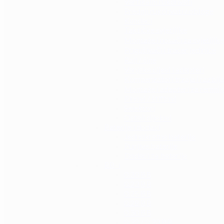
Vertikalni rukohvati
Prednji rukohvati / obloge
Kundaci
Taktičke svjetiljke
Montaže i nosači za svjetiljke
Prigušivači i tracer jedinice
Rail / šine
Vanjske cijevi i adapteri
Kompenzatori trzaja i razbij
Montaže i adapteri za remni
Pinovi / štiftovi
Selektori
Ostali dijelovi
Baterije i dodaci
Jednokratne baterije
Punjive baterije
Dodaci za baterije
BB-i
0.20 BB
0.23 BB
0.25 BB
0.28 BB
0.30 BB
0.32 / 0.33 BB