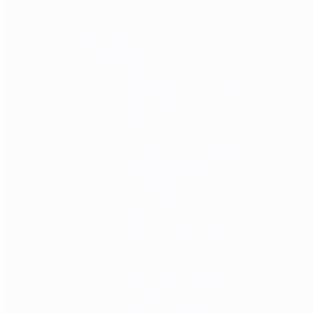
Odjeća i dodaci za kišu
Obuća
Taktička oprema
Kamuflaža
Ghille odijela
Kamuflažna boja za opremu
Kamuflažne boje za lice
Kamuflažne trake
Kamuflažne mreže
Naočale
Zaštitne (airsoft) naočale
Zaštitne (balističke) naočale
Dodaci za naočale
Radio veza i dodaci
Radio uređaji
Dodaci za radio uređaje
Radio i zaštitne slušalice
Dodaci za slušalice
Prsluci
Nosači balističke zaštite
Borbeni prsluci
Prsni prsluci
Dodaci za prsluke i nosače ploča