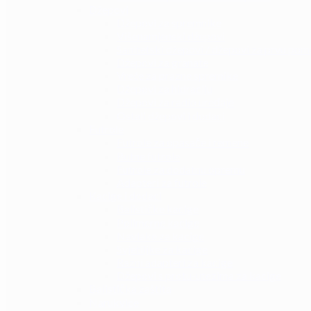
Džepovi
Džepovi za spremnike
Višenamjenski džepovi
Sanitetski džepovi / džepovi za prvu pom
Džepovi za granate
Vreće za prazne spremike
Džepovi za hidraciju
Džepovi za radio uređaje
Ostali džepovi i dodaci
Futrole
Futrole za opasače i remene
Butne futrole
Futrole za dodatnu opremu
Adapteri za futrole
Kacige i dodaci
Balističke kacige
Polimerne kacige
Navlake za kacige
Svjetiljke za kacige
Razni adapteri za kacige
Džepovi s protu-utezima za kacige
Balistička zaštita
Narukvice