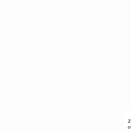
0.36 BB
0.40 BB
0.43 BB
0.45 BB
0.46 BB
0.48 BB
0.49 BB
0.50 BB
Tracer BB
Baterije za replike i dodaci
Baterije
11.1V baterije
7.4V baterije
Punjači
Konektori
Dodaci za baterije
Spremnici za airsoft replike
Spremnici Hi cap
Spremnici mid cap
Spremnici Real cap za AEG i
Spremnici za pištolje
Z
Ostalo
o
Plin i CO2