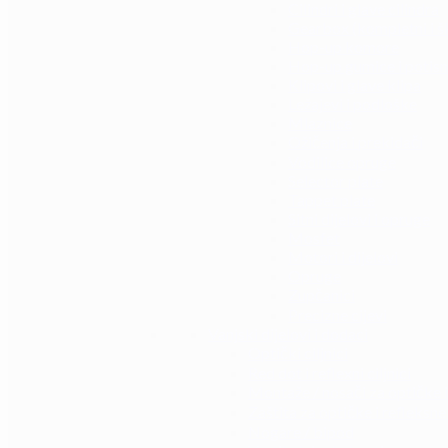
Cilindri i glave cilindra
Gearbox (kompletni i š
Hop-up komore
Hop-up gumice i potisn
Klipovi i glave klipa
Ležajevi i podloške
Mlaznice
Ožičenja i prekidači
Vodilice opruge
Selector plate
Tappet plate
Sitni dijelovi i opruge
Mosfet
Motori i dijelovi
Opruge
Zupčanici
Precizne cijevi
Vanjski dijelovi i dodaci
Optički ciljnici
Red dot i reflexni ciljnici
Montaže / nosači za optičke i 
Zaštita za optičke i refleksne 
Nogare / bipod