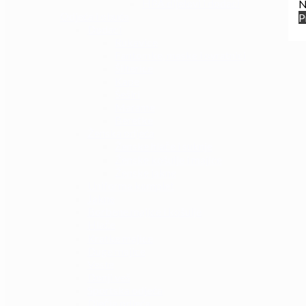
HPA dijelovi i dodaci
N
Odjeća i obuća
P
Dodaci
Rukavice
Fantomke, maske i ovratnici
Šilterice
Kape
Šeširi
Marame
Beretke
Ženska odjeća
Ženske hlače i suknje
Ženske košulje i majice
Ženske jakne
Uniforma komplet
Jakne
Borbene majice i košulje
Hlače
Kratke majice
Duge majice
Veste
Donji veš
Sportska odjeća
Dječja odjeća