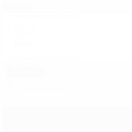
Skip to content
Besplatna dostava iznad 150 €
Naslovna
O nama
Blog
Kontakt
Besplatna dostava iznad 150 €
MENU
MENU
Prijava
Airsoft replike
AEG airsoft replike
Jurišne puške
SMG