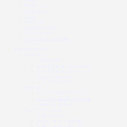
Kratke majice
Duge majice
Veste
Donji veš
Sportska odjeća
Dječja odjeća
Odjeća i dodaci za kišu
Obuća
Taktička oprema
Kamuflaža
Ghille odijela
Kamuflažna boja za opremu
Kamuflažne boje za lice
Kamuflažne trake
Kamuflažne mreže
Naočale
Zaštitne (airsoft) naočale
Zaštitne (balističke) naočale
Dodaci za naočale
Radio veza i dodaci
Radio uređaji
Dodaci za radio uređaje
Radio i zaštitne slušalice