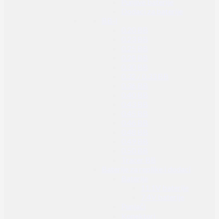
Punjive baterije
Dodaci za baterije
BB-i
0.20 BB
0.23 BB
0.25 BB
0.28 BB
0.30 BB
0.32 / 0.33 BB
0.36 BB
0.40 BB
0.43 BB
0.45 BB
0.46 BB
0.48 BB
0.49 BB
0.50 BB
Tracer BB
Baterije za replike i dodaci
Baterije
11.1V baterije
7.4V baterije
Punjači
Konektori