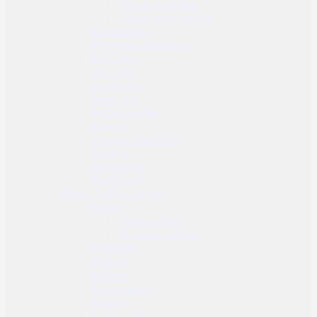
Ostale svjetiljke
Dodaci za svjetiljke
Kampiranje
Prijenosna napajanja
Novčanici
Jelo i piće
Karabineri
Medic kit
Preživljavanje
Ruksaci
Transportne torbe
Torbice
Navigacija
Dalekozori
Alati - sječiva - noževi
Noževi
Fiksni noževi
Preklopni noževi
Multialati
Mačete
Mačevi
Alati i dodaci
Maziva
Kronografi