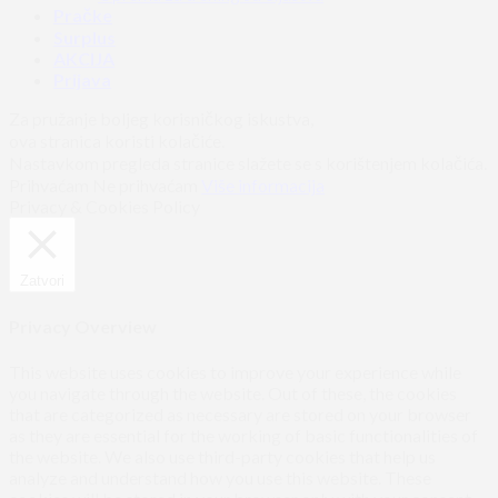
Pračke
Surplus
AKCIJA
Prijava
Za pružanje boljeg korisničkog iskustva,
ova stranica koristi kolačiće.
Nastavkom pregleda stranice slažete se s korištenjem kolačića.
Prihvaćam
Ne prihvaćam
Više informacija
Privacy & Cookies Policy
Zatvori
Privacy Overview
This website uses cookies to improve your experience while
you navigate through the website. Out of these, the cookies
that are categorized as necessary are stored on your browser
as they are essential for the working of basic functionalities of
the website. We also use third-party cookies that help us
analyze and understand how you use this website. These