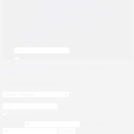
Strijele za lukove i samostrele
Dijelovi i dodaci za lukove i samostrele
Oprema za streljaštvo
Oprema za trening streljaštva
Pračke
Surplus
AKCIJA
Početna
/
Trgovina
/
Proizvodi označeni “Thunder B”
Filtriraj
Prikazuje se svih 2 rezultata
Pretraživanje
Filtriraj po cijeni
Min cijena
Maks cijena
Filtriraj