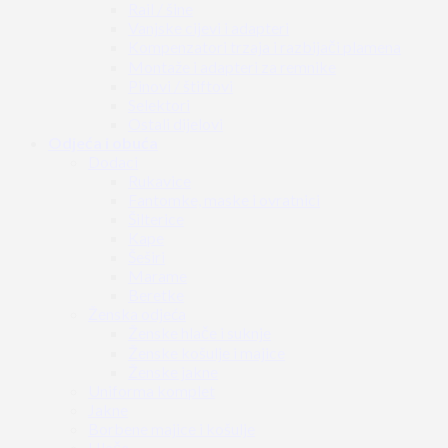
Rail / šine
Vanjske cijevi i adapteri
Kompenzatori trzaja i razbijači plamena
Montaže i adapteri za remnike
Pinovi / štiftovi
Selektori
Ostali dijelovi
Odjeća i obuća
Dodaci
Rukavice
Fantomke, maske i ovratnici
Šilterice
Kape
Šeširi
Marame
Beretke
Ženska odjeća
Ženske hlače i suknje
Ženske košulje i majice
Ženske jakne
Uniforma komplet
Jakne
Borbene majice i košulje
Hlače