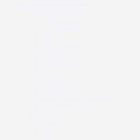
Airsoft dijelovi i dodaci za replike
Baterije za replike i dodaci
Baterije
11.1V baterije
7.4V baterije
Punjači
Konektori
Dodaci za baterije
Baterije i dodaci
Jednokratne baterije
Punjive baterije
Dodaci za baterije
Plin i CO2
Spremnici za airsoft replike
Spremnici Hi cap
Spremnici mid cap
Spremnici Real cap za AEG i GBBR
Spremnici za pištolje
Ostalo
BB-i
0.20 BB
0.23 BB
0.25 BB