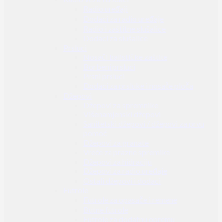
Radio uređaji
Dodaci za radio uređaje
Radio i zaštitne slušalice
Dodaci za slušalice
Prsluci
Nosači balističke zaštite
Borbeni prsluci
Prsni prsluci
Dodaci za prsluke i nosače ploča
Džepovi
Džepovi za spremnike
Višenamjenski džepovi
Sanitetski džepovi / džepovi za prvu
pomoć
Džepovi za granate
Vreće za prazne spremike
Džepovi za hidraciju
Džepovi za radio uređaje
Ostali džepovi i dodaci
Futrole
Futrole za opasače i remene
Butne futrole
Futrole za dodatnu opremu