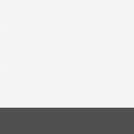
cookies will be stored in your browser only with your consent.
You also have the option to opt-out of these cookies. But
opting out of some of these cookies may affect your browsing
experience.
Necessary
Necessary
Uvijek omogućeno
Necessary cookies are absolutely essential for the website to
function properly. This category only includes cookies that
ensures basic functionalities and security features of the
website. These cookies do not store any personal information.
Non-necessary
Non-necessary
Any cookies that may not be particularly necessary for the
website to function and is used specifically to collect user
personal data via analytics, ads, other embedded contents are
termed as non-necessary cookies. It is mandatory to procure
user consent prior to running these cookies on your website.
Spremi i prihvati