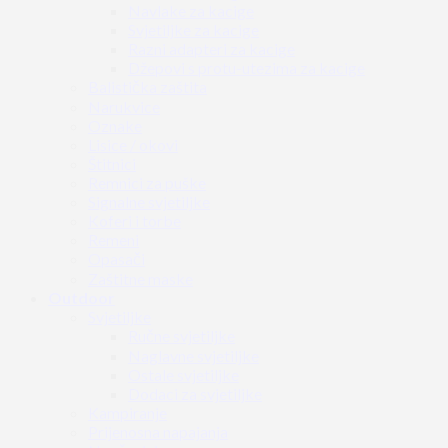
Navlake za kacige
Svjetiljke za kacige
Razni adapteri za kacige
Džepovi s protu-utezima za kacige
Balistička zaštita
Narukvice
Oznake
Lisice / okovi
Štitnici
Remnici za puške
Signalne svjetiljke
Koferi i torbe
Remeni
Opasači
Zaštitne maske
Outdoor
Svjetiljke
Ručne svjetiljke
Naglavne svjetiljke
Ostale svjetiljke
Dodaci za svjetiljke
Kampiranje
Prijenosna napajanja