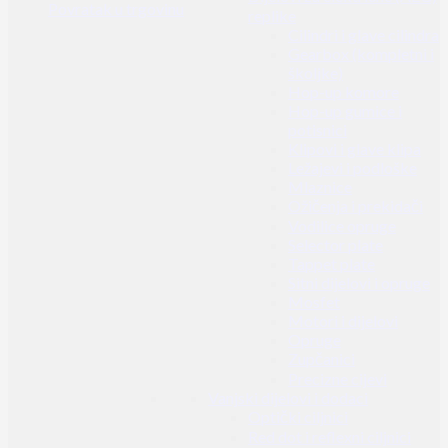
Povratak u trgovinu
replike
Cilindri i glave cilindra
Gearbox (kompletni i
školjke)
Hop-up komore
Hop-up gumice i
potisnici
Klipovi i glave klipa
Ležajevi i podloške
Mlaznice
Ožičenja i prekidači
Vodilice opruge
Selector plate
Tappet plate
Sitni dijelovi i opruge
Mosfet
Motori i dijelovi
Opruge
Zupčanici
Precizne cijevi
Vanjski dijelovi i dodaci
Optički ciljnici
Red dot i reflexni ciljnici