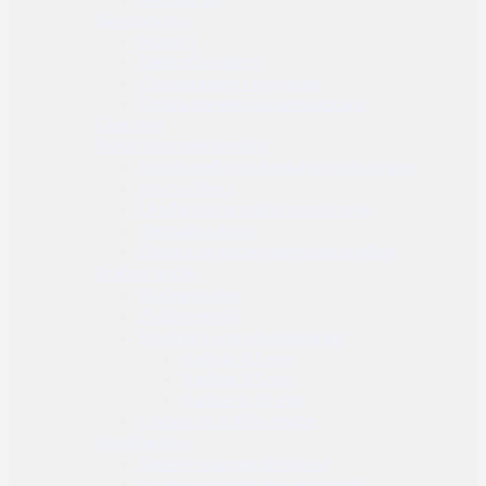
Samoobrana
Suzavci
Električni šokeri
Osobni alarm / privjesak
Ostala oprema za samoobranu
Gearskin
Noćni i termalni uređaji
Noćni uređaji za kretanje i osmatranje
Noćni ciljnici
Uređaji za termalno osmatranje
Termalni ciljnici
Dodaci za noćne i termalne uređaje
Zračno oružje
Zračne puške
Zračni pištolji
Streljivo i potrošni materijal
Kalibar 4.5 mm
Kalibar 5.5 mm
Kalibar 6.35 mm
Dodaci za zračno oružje
Streličarstvo
Složeni i standardni lukovi
Složeni i standardni samostreli