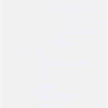
Dodaci za baterije
Spremnici za airsoft replike
Spremnici Hi cap
Spremnici mid cap
Spremnici Real cap za AEG i
GBBR
Spremnici za pištolje
Ostalo
Plin i CO2
HPA dijelovi i dodaci
Odjeća i obuća
Dodaci
Rukavice
Fantomke, maske i ovratnici
Šilterice
Kape
Šeširi
Marame
Beretke
Ženska odjeća
Ženske hlače i suknje
Ženske košulje i majice
Ženske jakne