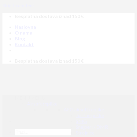
Skip to content
Besplatna dostava iznad 150 €
Naslovna
O nama
Blog
Kontakt
Besplatna dostava iznad 150 €
MENU
MENU
Airsoft replike
AEG airsoft replike
Jurišne puške
SMG
Snajperi / DMR
Strojnice