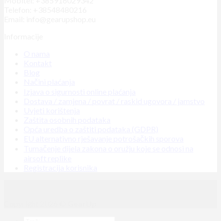
Mobitel: +385916029342
Telefon: +38548480216
Email: info@gearupshop.eu
Informacije
O nama
Kontakt
Blog
Načini plaćanja
Izjava o sigurnosti online plaćanja
Dostava / zamjena / povrat / raskid ugovora / jamstvo
Uvjeti korištenja
Zaštita osobnih podataka
Opća uredba o zaštiti podataka (GDPR)
EU alternativno rješavanje potrošačkih sporova
Tumačenje dijela zakona o oružju koje se odnosi na
airsoft replike
Registracija korisnika
Copyright 2026 ©
GearUp