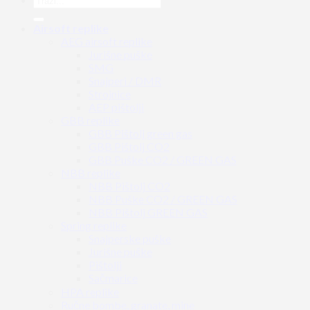
Airsoft replike
AEG airsoft replike
Jurišne puške
SMG
Snajperi / DMR
Strojnice
AEP pištolji
GBB replike
GBB Pištolj green gas
GBB Pištolj CO2
GBB Puške CO2 / GREEN GAS
NBB replike
NBB Pištolj CO2
NBB Puške CO2 / GREEN GAS
NBB Pištolj GREEN GAS
Spring replike
Snajperske puške
Jurišne puške
Pištolji
Sačmarice
HPA replike
Ručne bombe, granate, mine