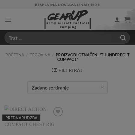
Skip
BESPLATNA DOSTAVA IZNAD 150 €
to
content
POČETNA
/
TRGOVINA
/
PROIZVODI OZNAČENI “THUNDERBOLT
COMPACT”
FILTRIRAJ
PREDNARUDŽBA
Add to
Wishlist