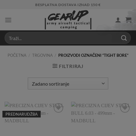
Skip
BESPLATNA DOSTAVA IZNAD 150 €
to
content
POČETNA
/
TRGOVINA
/
PROIZVODI OZNAČENI “TIGHT BORE”
FILTRIRAJ
PREDNARUDŽBA
Add to
Add to
Wishlist
Wishlist