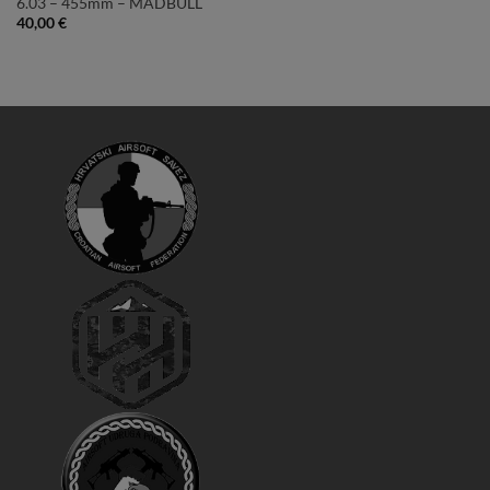
6.03 – 455mm – MADBULL
40,00
€