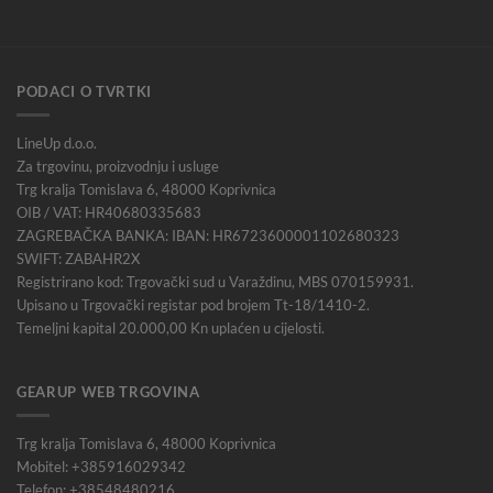
PODACI O TVRTKI
LineUp d.o.o.
Za trgovinu, proizvodnju i usluge
Trg kralja Tomislava 6, 48000 Koprivnica
OIB / VAT: HR40680335683
ZAGREBAČKA BANKA: IBAN: HR6723600001102680323
SWIFT: ZABAHR2X
Registrirano kod: Trgovački sud u Varaždinu, MBS 070159931.
Upisano u Trgovački registar pod brojem Tt-18/1410-2.
Temeljni kapital 20.000,00 Kn uplaćen u cijelosti.
GEARUP WEB TRGOVINA
Trg kralja Tomislava 6, 48000 Koprivnica
Mobitel: +385916029342
Telefon: +38548480216