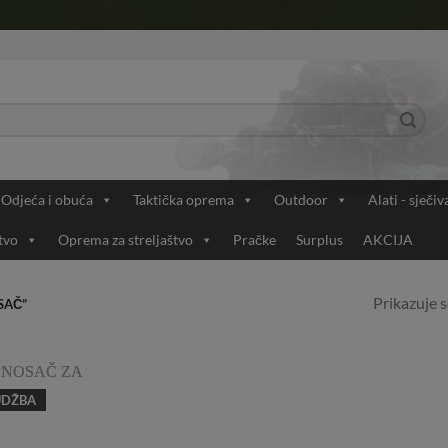
Odjeća i obuća
Taktička oprema
Outdoor
Alati - sječiv
tvo
Oprema za streljaštvo
Pračke
Surplus
AKCIJA
Prikazuje s
SAČ”
UDŽBA
Add to
Wishlist