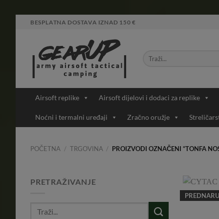
Skip
BESPLATNA DOSTAVA IZNAD 150 €
to
content
Airsoft replike
Airsoft dijelovi i dodaci za replike
Noćni i termalni uređaji
Zračno oružje
Streličars
POČETNA
/
TRGOVINA
/
PROIZVODI OZNAČENI “TONFA NO
PRETRAŽIVANJE
PREDNAR