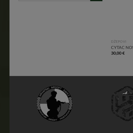
DŽEPOVI
CYTAC NO
30,00
€