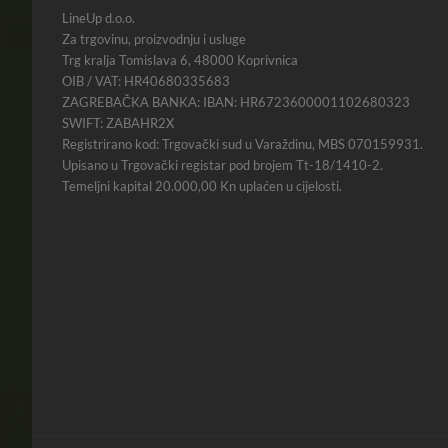
LineUp d.o.o.
Za trgovinu, proizvodnju i usluge
Trg kralja Tomislava 6, 48000 Koprivnica
OIB / VAT: HR40680335683
ZAGREBAČKA BANKA: IBAN: HR6723600001102680323
SWIFT: ZABAHR2X
Registrirano kod: Trgovački sud u Varaždinu, MBS 070159931.
Upisano u Trgovački registar pod brojem Tt-18/1410-2.
Temeljni kapital 20.000,00 Kn uplaćen u cijelosti.