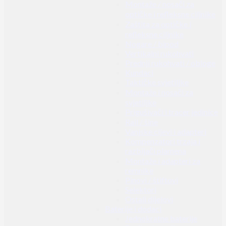
Montaže / nosači za
optičke i refleksne ciljnike
Zaštita za optičke i
refleksne ciljnike
Nogare / bipod
Vertikalni rukohvati
Prednji rukohvati / obloge
Kundaci
Taktičke svjetiljke
Montaže i nosači za
svjetiljke
Prigušivači i tracer jedinice
Rail / šine
Vanjske cijevi i adapteri
Kompenzatori trzaja i
razbijači plamena
Montaže i adapteri za
remnike
Pinovi / štiftovi
Selektori
Ostali dijelovi
Baterije i dodaci
Jednokratne baterije