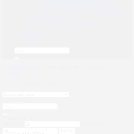
Strijele za lukove i samostrele
Dijelovi i dodaci za lukove i samostrele
Oprema za streljaštvo
Oprema za trening streljaštva
Pračke
Surplus
AKCIJA
Početna
/
Trgovina
/
Proizvodi označeni “topcool”
Filtriraj
Prikazuje se svih 2 rezultata
Pretraživanje
Filtriraj po cijeni
Min cijena
Maks cijena
Filtriraj
PREDNARUDŽBA