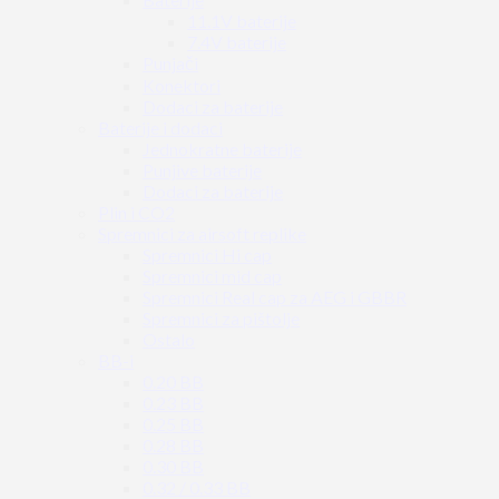
11.1V baterije
7.4V baterije
Punjači
Konektori
Dodaci za baterije
Baterije i dodaci
Jednokratne baterije
Punjive baterije
Dodaci za baterije
Plin i CO2
Spremnici za airsoft replike
Spremnici Hi cap
Spremnici mid cap
Spremnici Real cap za AEG i GBBR
Spremnici za pištolje
Ostalo
BB-i
0.20 BB
0.23 BB
0.25 BB
0.28 BB
0.30 BB
0.32 / 0.33 BB