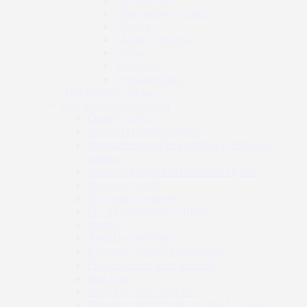
Sitni dijelovi i opruge
Mosfet
Motori i dijelovi
Opruge
Zupčanici
Precizne cijevi
HPA dijelovi i dodaci
Vanjski dijelovi i dodaci
Optički ciljnici
Red dot i reflexni ciljnici
Montaže / nosači za optičke i refleksne
ciljnike
Zaštita za optičke i refleksne ciljnike
Nogare / bipod
Vertikalni rukohvati
Prednji rukohvati / obloge
Kundaci
Taktičke svjetiljke
Montaže i nosači za svjetiljke
Prigušivači i tracer jedinice
Rail / šine
Vanjske cijevi i adapteri
Kompenzatori trzaja i razbijači plamena