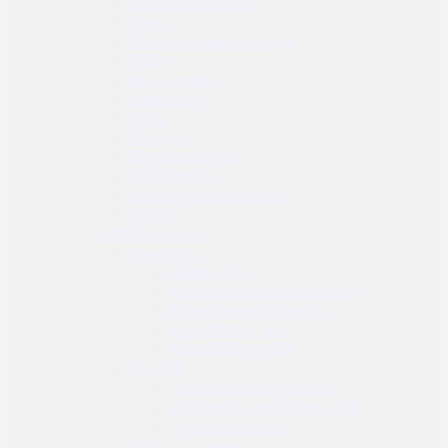
Uniforma komplet
Jakne
Borbene majice i košulje
Hlače
Kratke majice
Duge majice
Veste
Donji veš
Sportska odjeća
Dječja odjeća
Odjeća i dodaci za kišu
Obuća
Taktička oprema
Kamuflaža
Ghille odijela
Kamuflažna boja za opremu
Kamuflažne boje za lice
Kamuflažne trake
Kamuflažne mreže
Naočale
Zaštitne (airsoft) naočale
Zaštitne (balističke) naočale
Dodaci za naočale
Radio veza i dodaci