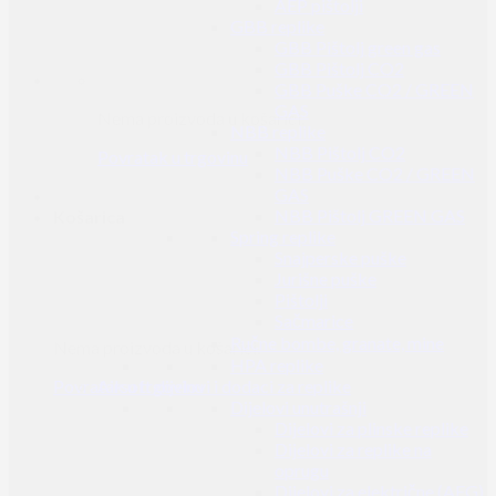
AEP pištolji
GBB replike
GBB Pištolj green gas
GBB Pištolj CO2
GBB Puške CO2 / GREEN
GAS
Nema proizvoda u košarici.
NBB replike
NBB Pištolj CO2
Povratak u trgovinu
NBB Puške CO2 / GREEN
GAS
NBB Pištolj GREEN GAS
Košarica
Spring replike
Snajperske puške
Jurišne puške
Pištolji
Sačmarice
Ručne bombe, granate, mine
Nema proizvoda u košarici.
HPA replike
Povratak u trgovinu
Airsoft dijelovi i dodaci za replike
Dijelovi unutrašnji
Dijelovi za plinske replike
Dijelovi za replike na
oprugu
Dijelovi za električne (AEG)