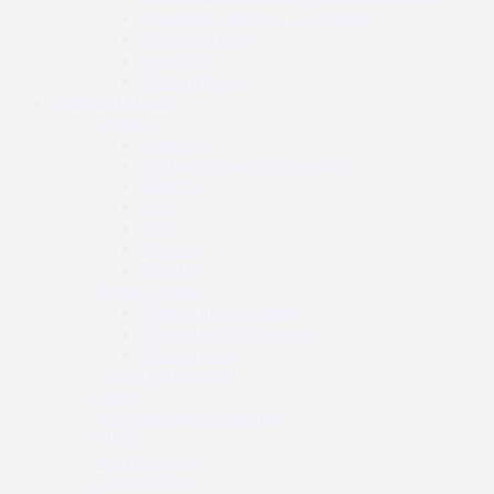
Montaže i adapteri za remnike
Pinovi / štiftovi
Selektori
Ostali dijelovi
Odjeća i obuća
Dodaci
Rukavice
Fantomke, maske i ovratnici
Šilterice
Kape
Šeširi
Marame
Beretke
Ženska odjeća
Ženske hlače i suknje
Ženske košulje i majice
Ženske jakne
Uniforma komplet
Jakne
Borbene majice i košulje
Hlače
Kratke majice
Duge majice