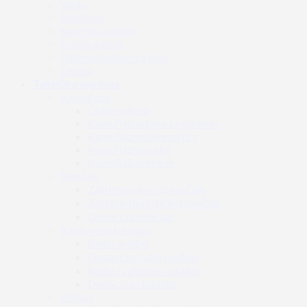
Veste
Donji veš
Sportska odjeća
Dječja odjeća
Odjeća i dodaci za kišu
Obuća
Taktička oprema
Kamuflaža
Ghille odijela
Kamuflažna boja za opremu
Kamuflažne boje za lice
Kamuflažne trake
Kamuflažne mreže
Naočale
Zaštitne (airsoft) naočale
Zaštitne (balističke) naočale
Dodaci za naočale
Radio veza i dodaci
Radio uređaji
Dodaci za radio uređaje
Radio i zaštitne slušalice
Dodaci za slušalice
Prsluci