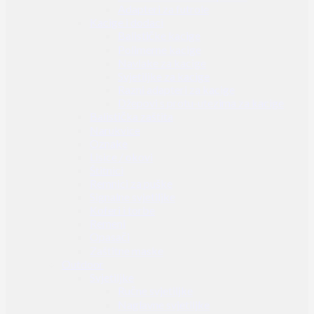
Adapteri za futrole
Kacige i dodaci
Balističke kacige
Polimerne kacige
Navlake za kacige
Svjetiljke za kacige
Razni adapteri za kacige
Džepovi s protu-utezima za kacige
Balistička zaštita
Narukvice
Oznake
Lisice / okovi
Štitnici
Remnici za puške
Signalne svjetiljke
Koferi i torbe
Remeni
Opasači
Zaštitne maske
Outdoor
Svjetiljke
Ručne svjetiljke
Naglavne svjetiljke