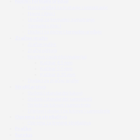
Noćni i termalni uređaji
Noćni uređaji za kretanje i osmatranje
Noćni ciljnici
Uređaji za termalno osmatranje
Termalni ciljnici
Dodaci za noćne i termalne uređaje
Zračno oružje
Zračne puške
Zračni pištolji
Streljivo i potrošni materijal
Kalibar 4.5 mm
Kalibar 5.5 mm
Kalibar 6.35 mm
Dodaci za zračno oružje
Streličarstvo
Složeni i standardni lukovi
Složeni i standardni samostreli
Strijele za lukove i samostrele
Dijelovi i dodaci za lukove i samostrele
Oprema za streljaštvo
Oprema za trening streljaštva
Pračke
Surplus