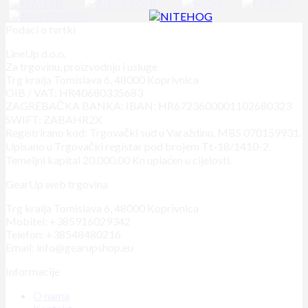
Podaci o tvrtki
LineUp d.o.o.
Za trgovinu, proizvodnju i usluge
Trg kralja Tomislava 6, 48000 Koprivnica
OIB / VAT: HR40680335683
ZAGREBAČKA BANKA: IBAN: HR6723600001102680323
SWIFT: ZABAHR2X
Registrirano kod: Trgovački sud u Varaždinu, MBS 070159931.
Upisano u Trgovački registar pod brojem Tt-18/1410-2.
Temeljni kapital 20.000,00 Kn uplaćen u cijelosti.
GearUp web trgovina
Trg kralja Tomislava 6, 48000 Koprivnica
Mobitel: +385916029342
Telefon: +38548480216
Email: info@gearupshop.eu
Informacije
O nama