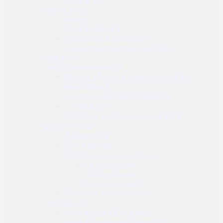
Samoobrana
Suzavci
Električni šokeri
Osobni alarm / privjesak
Ostala oprema za samoobranu
Gearskin
Noćni i termalni uređaji
Noćni uređaji za kretanje i osmatranje
Noćni ciljnici
Uređaji za termalno osmatranje
Termalni ciljnici
Dodaci za noćne i termalne uređaje
Zračno oružje
Zračne puške
Zračni pištolji
Streljivo i potrošni materijal
Kalibar 4.5 mm
Kalibar 5.5 mm
Kalibar 6.35 mm
Dodaci za zračno oružje
Streličarstvo
Složeni i standardni lukovi
Složeni i standardni samostreli