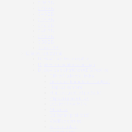
0.36 BB
0.40 BB
0.43 BB
0.45 BB
0.46 BB
0.48 BB
0.49 BB
0.50 BB
Tracer BB
Dijelovi unutrašnji
Dijelovi za plinske replike
Dijelovi za replike na oprugu
Dijelovi za električne (AEG) replike
Cilindri i glave cilindra
Gearbox (kompletni i školjke)
Hop-up komore
Hop-up gumice i potisnici
Klipovi i glave klipa
Ležajevi i podloške
Mlaznice
Ožičenja i prekidači
Vodilice opruge
Selector plate
Tappet plate