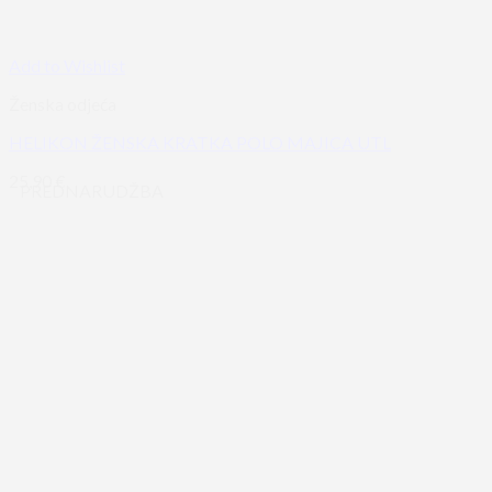
Add to Wishlist
Ženska odjeća
HELIKON ŽENSKA KRATKA POLO MAJICA UTL
25,90
€
PREDNARUDŽBA