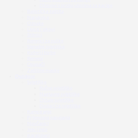
Džepovi s protu-utezima za kacige
Balistička zaštita
Narukvice
Oznake
Lisice / okovi
Štitnici
Remnici za puške
Signalne svjetiljke
Koferi i torbe
Remeni
Opasači
Zaštitne maske
Outdoor
Svjetiljke
Ručne svjetiljke
Naglavne svjetiljke
Ostale svjetiljke
Dodaci za svjetiljke
Kampiranje
Prijenosna napajanja
Novčanici
Jelo i piće
Karabineri