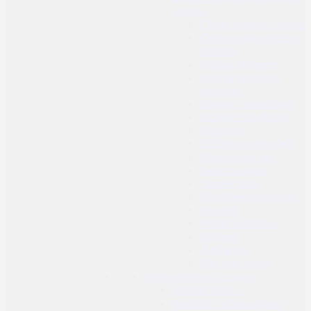
replike
Cilindri i glave cilindra
Gearbox (kompletni i
školjke)
Hop-up komore
Hop-up gumice i
potisnici
Klipovi i glave klipa
Ležajevi i podloške
Mlaznice
Ožičenja i prekidači
Vodilice opruge
Selector plate
Tappet plate
Sitni dijelovi i opruge
Mosfet
Motori i dijelovi
Opruge
Zupčanici
Precizne cijevi
Vanjski dijelovi i dodaci
Optički ciljnici
Red dot i reflexni ciljnici