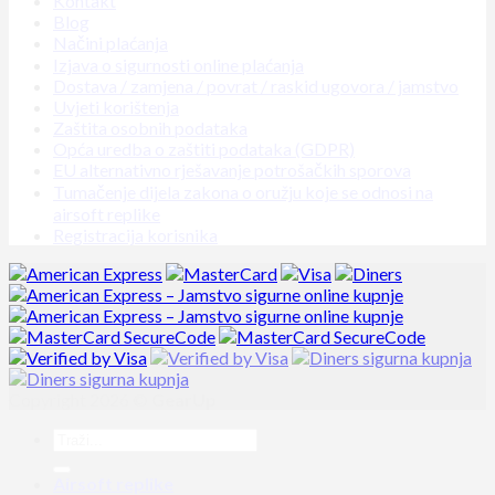
Kontakt
Blog
Načini plaćanja
Izjava o sigurnosti online plaćanja
Dostava / zamjena / povrat / raskid ugovora / jamstvo
Uvjeti korištenja
Zaštita osobnih podataka
Opća uredba o zaštiti podataka (GDPR)
EU alternativno rješavanje potrošačkih sporova
Tumačenje dijela zakona o oružju koje se odnosi na
airsoft replike
Registracija korisnika
Copyright 2026 ©
GearUp
Airsoft replike