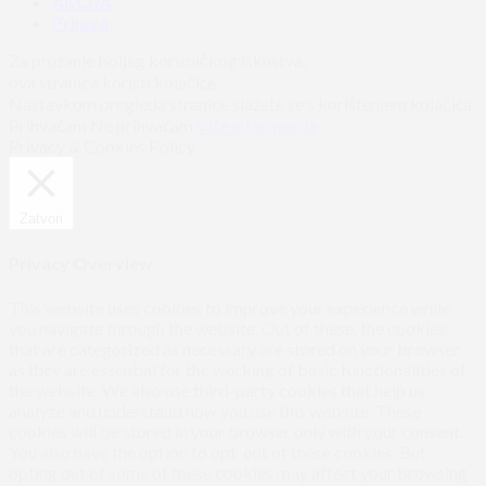
AKCIJA
Prijava
Za pružanje boljeg korisničkog iskustva,
ova stranica koristi kolačiće.
Nastavkom pregleda stranice slažete se s korištenjem kolačića.
Prihvaćam
Ne prihvaćam
Više informacija
Privacy & Cookies Policy
Zatvori
Privacy Overview
This website uses cookies to improve your experience while
you navigate through the website. Out of these, the cookies
that are categorized as necessary are stored on your browser
as they are essential for the working of basic functionalities of
the website. We also use third-party cookies that help us
analyze and understand how you use this website. These
cookies will be stored in your browser only with your consent.
You also have the option to opt-out of these cookies. But
opting out of some of these cookies may affect your browsing