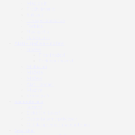
Medic kit
Preživljavanje
Ruksaci
Transportne torbe
Torbice
Navigacija
Dalekozori
Alati – sječiva – noževi
Noževi
Fiksni noževi
Preklopni noževi
Multialati
Mačete
Mačevi
Alati i dodaci
Maziva
Kronografi
Samoobrana
Suzavci
Električni šokeri
Osobni alarm / privjesak
Ostala oprema za samoobranu
Gearskin