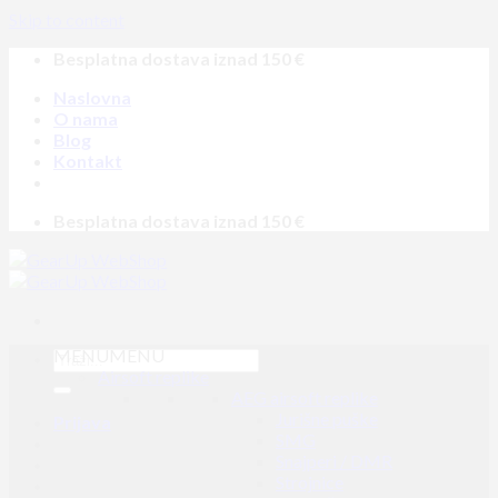
Skip to content
Besplatna dostava iznad 150 €
Naslovna
O nama
Blog
Kontakt
Besplatna dostava iznad 150 €
MENU
MENU
Airsoft replike
AEG airsoft replike
Jurišne puške
Prijava
SMG
Snajperi / DMR
Strojnice