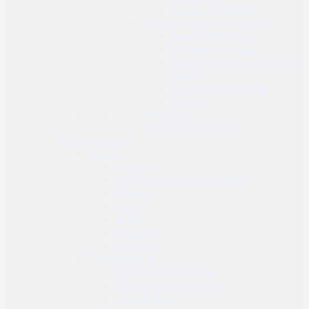
Dodaci za baterije
Spremnici za airsoft replike
Spremnici Hi cap
Spremnici mid cap
Spremnici Real cap za AEG i
GBBR
Spremnici za pištolje
Ostalo
Plin i CO2
HPA dijelovi i dodaci
Odjeća i obuća
Dodaci
Rukavice
Fantomke, maske i ovratnici
Šilterice
Kape
Šeširi
Marame
Beretke
Ženska odjeća
Ženske hlače i suknje
Ženske košulje i majice
Ženske jakne