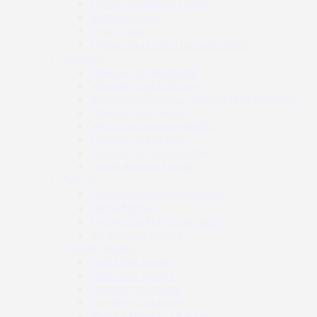
Nosači balističke zaštite
Borbeni prsluci
Prsni prsluci
Dodaci za prsluke i nosače ploča
Džepovi
Džepovi za spremnike
Višenamjenski džepovi
Sanitetski džepovi / džepovi za prvu pomoć
Džepovi za granate
Vreće za prazne spremike
Džepovi za hidraciju
Džepovi za radio uređaje
Ostali džepovi i dodaci
Futrole
Futrole za opasače i remene
Butne futrole
Futrole za dodatnu opremu
Adapteri za futrole
Kacige i dodaci
Balističke kacige
Polimerne kacige
Navlake za kacige
Svjetiljke za kacige
Razni adapteri za kacige