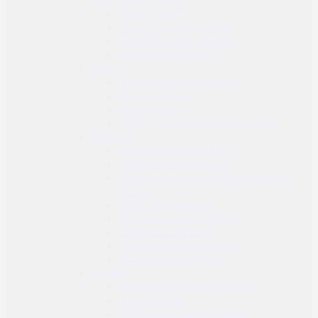
Radio uređaji
Dodaci za radio uređaje
Radio i zaštitne slušalice
Dodaci za slušalice
Prsluci
Nosači balističke zaštite
Borbeni prsluci
Prsni prsluci
Dodaci za prsluke i nosače ploča
Džepovi
Džepovi za spremnike
Višenamjenski džepovi
Sanitetski džepovi / džepovi za prvu
pomoć
Džepovi za granate
Vreće za prazne spremike
Džepovi za hidraciju
Džepovi za radio uređaje
Ostali džepovi i dodaci
Futrole
Futrole za opasače i remene
Butne futrole
Futrole za dodatnu opremu