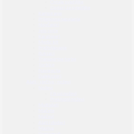
Ostale svjetiljke
Dodaci za svjetiljke
Kampiranje
Prijenosna napajanja
Novčanici
Jelo i piće
Karabineri
Medic kit
Preživljavanje
Ruksaci
Transportne torbe
Torbice
Navigacija
Dalekozori
Alati - sječiva - noževi
Noževi
Fiksni noževi
Preklopni noževi
Multialati
Mačete
Mačevi
Alati i dodaci
Maziva
Kronografi