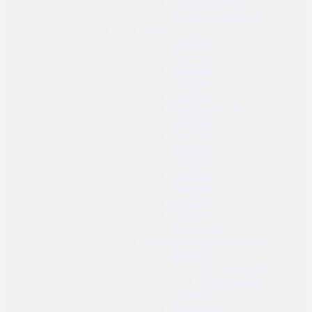
Punjive baterije
Dodaci za baterije
BB-i
0.20 BB
0.23 BB
0.25 BB
0.28 BB
0.30 BB
0.32 / 0.33 BB
0.36 BB
0.40 BB
0.43 BB
0.45 BB
0.46 BB
0.48 BB
0.49 BB
0.50 BB
Tracer BB
Baterije za replike i dodaci
Baterije
11.1V baterije
7.4V baterije
Punjači
Konektori