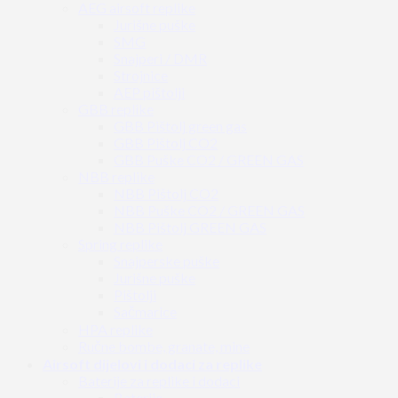
AEG airsoft replike
Jurišne puške
SMG
Snajperi / DMR
Strojnice
AEP pištolji
GBB replike
GBB Pištolj green gas
GBB Pištolj CO2
GBB Puške CO2 / GREEN GAS
NBB replike
NBB Pištolj CO2
NBB Puške CO2 / GREEN GAS
NBB Pištolj GREEN GAS
Spring replike
Snajperske puške
Jurišne puške
Pištolji
Sačmarice
HPA replike
Ručne bombe, granate, mine
Airsoft dijelovi i dodaci za replike
Baterije za replike i dodaci
Baterije