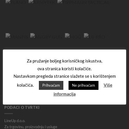
Za pružanje boljeg korisničkog iskustva,
ova stranica koristi kolačiće.
Nastavkom pregleda stranice slažete se s korištenjem
kolačića.
Više
Prihvaćam
Ne prihvaćam
informacija
PODACI O TVRTKI
LineUp d.o.o.
Za trgovinu, proizvodnju i usluge