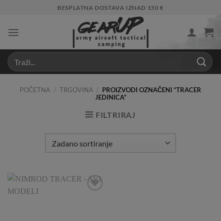
Skip
BESPLATNA DOSTAVA IZNAD 150 €
to
content
POČETNA
/
TRGOVINA
/
PROIZVODI OZNAČENI “TRACER
JEDINICA”
FILTRIRAJ
Add to
Wishlist