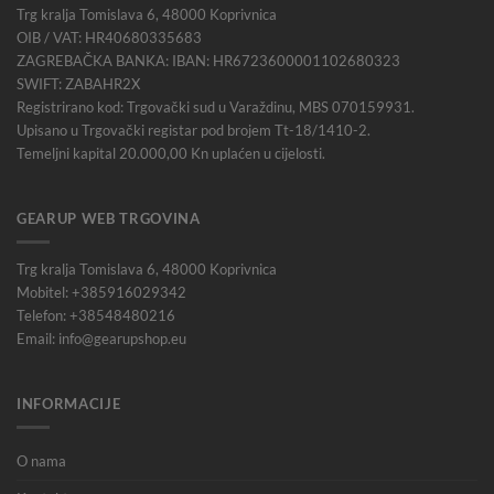
Trg kralja Tomislava 6, 48000 Koprivnica
OIB / VAT: HR40680335683
ZAGREBAČKA BANKA: IBAN: HR6723600001102680323
SWIFT: ZABAHR2X
Registrirano kod: Trgovački sud u Varaždinu, MBS 070159931.
Upisano u Trgovački registar pod brojem Tt-18/1410-2.
Temeljni kapital 20.000,00 Kn uplaćen u cijelosti.
GEARUP WEB TRGOVINA
Trg kralja Tomislava 6, 48000 Koprivnica
Mobitel: +385916029342
Telefon: +38548480216
Email: info@gearupshop.eu
INFORMACIJE
O nama