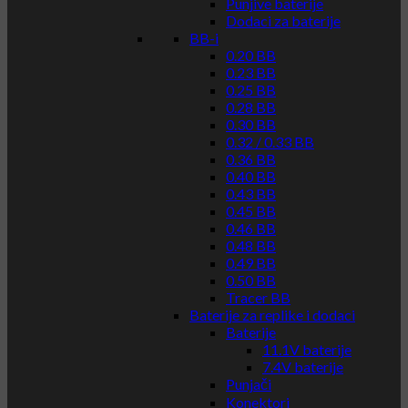
Punjive baterije
Dodaci za baterije
BB-i
0.20 BB
0.23 BB
0.25 BB
0.28 BB
0.30 BB
0.32 / 0.33 BB
0.36 BB
0.40 BB
0.43 BB
0.45 BB
0.46 BB
0.48 BB
0.49 BB
0.50 BB
Tracer BB
Baterije za replike i dodaci
Baterije
11.1V baterije
7.4V baterije
Punjači
Konektori