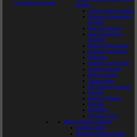
Povratak u trgovinu
replike
Cilindri i glave cilindra
Gearbox (kompletni i
školjke)
Hop-up komore
Hop-up gumice i
potisnici
Klipovi i glave klipa
Ležajevi i podloške
Mlaznice
Ožičenja i prekidači
Vodilice opruge
Selector plate
Tappet plate
Sitni dijelovi i opruge
Mosfet
Motori i dijelovi
Opruge
Zupčanici
Precizne cijevi
Vanjski dijelovi i dodaci
Optički ciljnici
Red dot i reflexni ciljnici