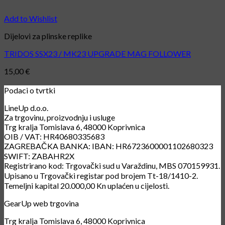
Add to Wishlist
Dijelovi za plinske replike
TRIDOS SSX23 / MK23 UPGRADE MAG FOLLOWER
15,00
€
Podaci o tvrtki
LineUp d.o.o.
Za trgovinu, proizvodnju i usluge
Trg kralja Tomislava 6, 48000 Koprivnica
OIB / VAT: HR40680335683
ZAGREBAČKA BANKA: IBAN: HR6723600001102680323
SWIFT: ZABAHR2X
Registrirano kod: Trgovački sud u Varaždinu, MBS 070159931.
Upisano u Trgovački registar pod brojem Tt-18/1410-2.
Temeljni kapital 20.000,00 Kn uplaćen u cijelosti.
GearUp web trgovina
Trg kralja Tomislava 6, 48000 Koprivnica