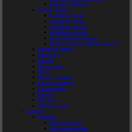
Adapteri za futrole
Kacige i dodaci
Balističke kacige
Polimerne kacige
Navlake za kacige
Svjetiljke za kacige
Razni adapteri za kacige
Džepovi s protu-utezima za kacige
Balistička zaštita
Narukvice
Oznake
Lisice / okovi
Štitnici
Remnici za puške
Signalne svjetiljke
Koferi i torbe
Remeni
Opasači
Zaštitne maske
Outdoor
Svjetiljke
Ručne svjetiljke
Naglavne svjetiljke