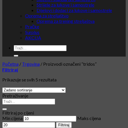
Strijele za lukove i samostrele
Dijelovi i dodaci za lukove i samostrele
Oprema za streljaštvo
Oprema za trening streljaštva
Pračke
Surplus
AKCIJA
Početna
/
Trgovina
/
Proizvodi označeni “tridos”
Filtriraj
Prikazuje se svih 5 rezultata
Pretraživanje
Filtriraj po cijeni
Min cijena
Maks cijena
Filtriraj