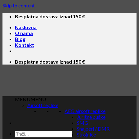
Skip to content
Besplatna dostava iznad 150 €
Naslovna
O nama
Blog
Kontakt
Besplatna dostava iznad 150 €
MENU
MENU
Airsoft replike
AEG airsoft replike
Jurišne puške
SMG
Snajperi / DMR
Strojnice