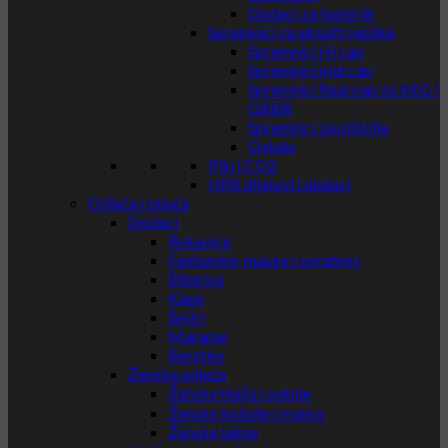
Dodaci za baterije
Spremnici za airsoft replike
Spremnici Hi cap
Spremnici mid cap
Spremnici Real cap za AEG i
GBBR
Spremnici za pištolje
Ostalo
Plin i CO2
HPA dijelovi i dodaci
Odjeća i obuća
Dodaci
Rukavice
Fantomke, maske i ovratnici
Šilterice
Kape
Šeširi
Marame
Beretke
Ženska odjeća
Ženske hlače i suknje
Ženske košulje i majice
Ženske jakne