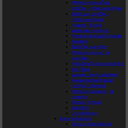
Montaže / nosači za
optičke i refleksne ciljnike
Zaštita za optičke i
refleksne ciljnike
Nogare / bipod
Vertikalni rukohvati
Prednji rukohvati / obloge
Kundaci
Taktičke svjetiljke
Montaže i nosači za
svjetiljke
Prigušivači i tracer jedinice
Rail / šine
Vanjske cijevi i adapteri
Kompenzatori trzaja i
razbijači plamena
Montaže i adapteri za
remnike
Pinovi / štiftovi
Selektori
Ostali dijelovi
Baterije i dodaci
Jednokratne baterije