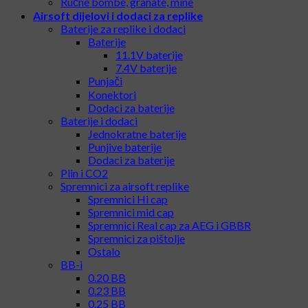
Ručne bombe, granate, mine
Airsoft dijelovi i dodaci za replike
Baterije za replike i dodaci
Baterije
11.1V baterije
7.4V baterije
Punjači
Konektori
Dodaci za baterije
Baterije i dodaci
Jednokratne baterije
Punjive baterije
Dodaci za baterije
Plin i CO2
Spremnici za airsoft replike
Spremnici Hi cap
Spremnici mid cap
Spremnici Real cap za AEG i GBBR
Spremnici za pištolje
Ostalo
BB-i
0.20 BB
0.23 BB
0.25 BB