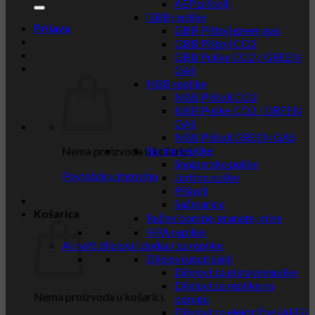
AEP pištolji
GBB replike
Prijava
GBB Pištolj green gas
GBB Pištolj CO2
GBB Puške CO2 / GREEN
GAS
NBB replike
NBB Pištolj CO2
NBB Puške CO2 / GREEN
GAS
NBB Pištolj GREEN GAS
Spring replike
Nema proizvoda u košarici.
Snajperske puške
Povratak u trgovinu
Jurišne puške
Pištolji
Sačmarice
Košarica
Ručne bombe, granate, mine
HPA replike
Airsoft dijelovi i dodaci za replike
Dijelovi unutrašnji
Dijelovi za plinske replike
Dijelovi za replike na
Nema proizvoda u košarici.
oprugu
Dijelovi za električne (AEG)