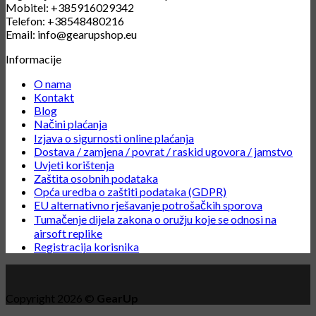
Mobitel: +385916029342
Telefon: +38548480216
Email: info@gearupshop.eu
Informacije
O nama
Kontakt
Blog
Načini plaćanja
Izjava o sigurnosti online plaćanja
Dostava / zamjena / povrat / raskid ugovora / jamstvo
Uvjeti korištenja
Zaštita osobnih podataka
Opća uredba o zaštiti podataka (GDPR)
EU alternativno rješavanje potrošačkih sporova
Tumačenje dijela zakona o oružju koje se odnosi na
airsoft replike
Registracija korisnika
Copyright 2026 ©
GearUp