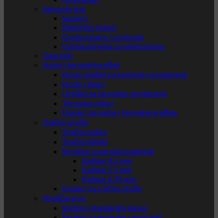
Samoobrana
Suzavci
Električni šokeri
Osobni alarm / privjesak
Ostala oprema za samoobranu
Gearskin
Noćni i termalni uređaji
Noćni uređaji za kretanje i osmatranje
Noćni ciljnici
Uređaji za termalno osmatranje
Termalni ciljnici
Dodaci za noćne i termalne uređaje
Zračno oružje
Zračne puške
Zračni pištolji
Streljivo i potrošni materijal
Kalibar 4.5 mm
Kalibar 5.5 mm
Kalibar 6.35 mm
Dodaci za zračno oružje
Streličarstvo
Složeni i standardni lukovi
Složeni i standardni samostreli