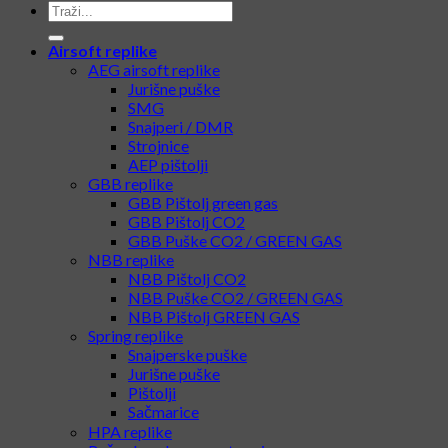
Airsoft replike
AEG airsoft replike
Jurišne puške
SMG
Snajperi / DMR
Strojnice
AEP pištolji
GBB replike
GBB Pištolj green gas
GBB Pištolj CO2
GBB Puške CO2 / GREEN GAS
NBB replike
NBB Pištolj CO2
NBB Puške CO2 / GREEN GAS
NBB Pištolj GREEN GAS
Spring replike
Snajperske puške
Jurišne puške
Pištolji
Sačmarice
HPA replike