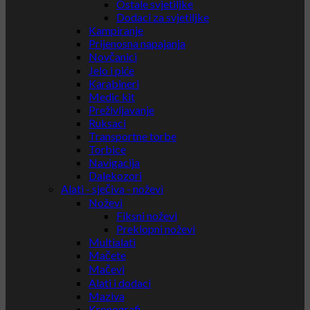
Ostale svjetiljke
Dodaci za svjetiljke
Kampiranje
Prijenosna napajanja
Novčanici
Jelo i piće
Karabineri
Medic kit
Preživljavanje
Ruksaci
Transportne torbe
Torbice
Navigacija
Dalekozori
Alati - sječiva - noževi
Noževi
Fiksni noževi
Preklopni noževi
Multialati
Mačete
Mačevi
Alati i dodaci
Maziva
Kronografi