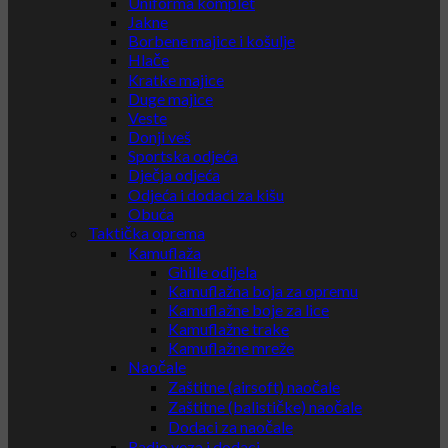
Uniforma komplet
Jakne
Borbene majice i košulje
Hlače
Kratke majice
Duge majice
Veste
Donji veš
Sportska odjeća
Dječja odjeća
Odjeća i dodaci za kišu
Obuća
Taktička oprema
Kamuflaža
Ghille odijela
Kamuflažna boja za opremu
Kamuflažne boje za lice
Kamuflažne trake
Kamuflažne mreže
Naočale
Zaštitne (airsoft) naočale
Zaštitne (balističke) naočale
Dodaci za naočale
Radio veza i dodaci