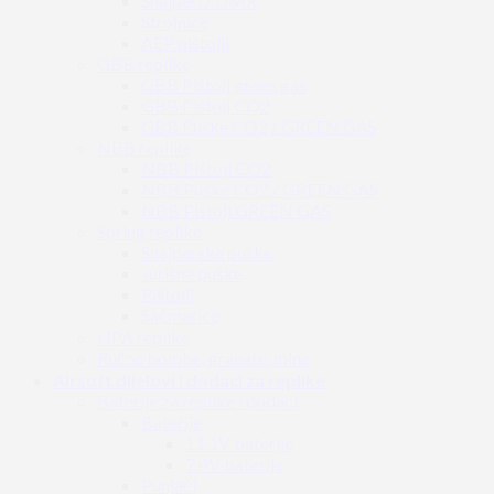
Snajperi / DMR
Strojnice
AEP pištolji
GBB replike
GBB Pištolj green gas
GBB Pištolj CO2
GBB Puške CO2 / GREEN GAS
NBB replike
NBB Pištolj CO2
NBB Puške CO2 / GREEN GAS
NBB Pištolj GREEN GAS
Spring replike
Snajperske puške
Jurišne puške
Pištolji
Sačmarice
HPA replike
Ručne bombe, granate, mine
Airsoft dijelovi i dodaci za replike
Baterije za replike i dodaci
Baterije
11.1V baterije
7.4V baterije
Punjači