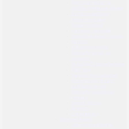
Montaže / nosači za
optičke i refleksne ciljnike
Zaštita za optičke i
refleksne ciljnike
Nogare / bipod
Vertikalni rukohvati
Prednji rukohvati / obloge
Kundaci
Taktičke svjetiljke
Montaže i nosači za
svjetiljke
Prigušivači i tracer jedinice
Rail / šine
Vanjske cijevi i adapteri
Kompenzatori trzaja i
razbijači plamena
Montaže i adapteri za
remnike
Pinovi / štiftovi
Selektori
Ostali dijelovi
Baterije i dodaci
Jednokratne baterije