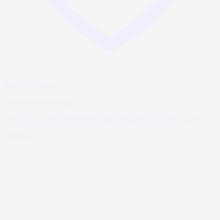
Add to Wishlist
Sitni dijelovi i opruge
MAXX CNC ALUMINIJSKI BRZI OKIDAČ (TIP A) – CRNI
30,00
€