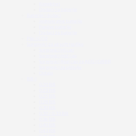
Konektori
Dodaci za baterije
Baterije i dodaci
Jednokratne baterije
Punjive baterije
Dodaci za baterije
Plin i CO2
Spremnici za airsoft replike
Spremnici Hi cap
Spremnici mid cap
Spremnici Real cap za AEG i GBBR
Spremnici za pištolje
Ostalo
BB-i
0.20 BB
0.23 BB
0.25 BB
0.28 BB
0.30 BB
0.32 / 0.33 BB
0.36 BB
0.40 BB
0.43 BB