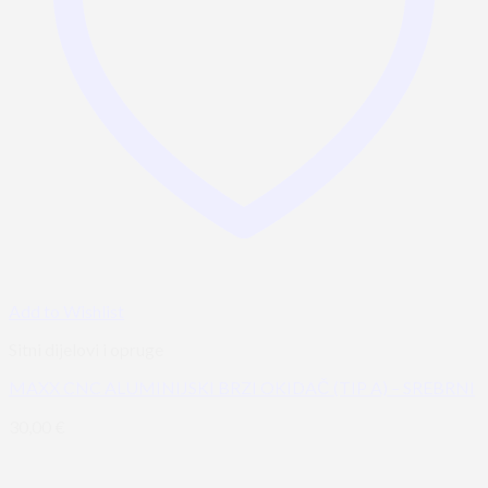
Add to Wishlist
Sitni dijelovi i opruge
MAXX CNC ALUMINIJSKI BRZI OKIDAČ (TIP A) – SREBRNI
30,00
€