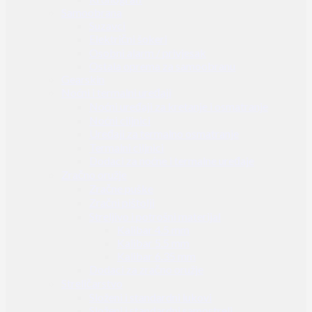
Samoobrana
Suzavci
Električni šokeri
Osobni alarm / privjesak
Ostala oprema za samoobranu
Gearskin
Noćni i termalni uređaji
Noćni uređaji za kretanje i osmatranje
Noćni ciljnici
Uređaji za termalno osmatranje
Termalni ciljnici
Dodaci za noćne i termalne uređaje
Zračno oružje
Zračne puške
Zračni pištolji
Streljivo i potrošni materijal
Kalibar 4.5 mm
Kalibar 5.5 mm
Kalibar 6.35 mm
Dodaci za zračno oružje
Streličarstvo
Složeni i standardni lukovi
Složeni i standardni samostreli