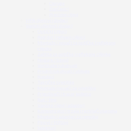
Opruge
Zupčanici
Precizne cijevi
HPA dijelovi i dodaci
Vanjski dijelovi i dodaci
Optički ciljnici
Red dot i reflexni ciljnici
Montaže / nosači za optičke i refleksne
ciljnike
Zaštita za optičke i refleksne ciljnike
Nogare / bipod
Vertikalni rukohvati
Prednji rukohvati / obloge
Kundaci
Taktičke svjetiljke
Montaže i nosači za svjetiljke
Prigušivači i tracer jedinice
Rail / šine
Vanjske cijevi i adapteri
Kompenzatori trzaja i razbijači plamena
Montaže i adapteri za remnike
Pinovi / štiftovi
Selektori