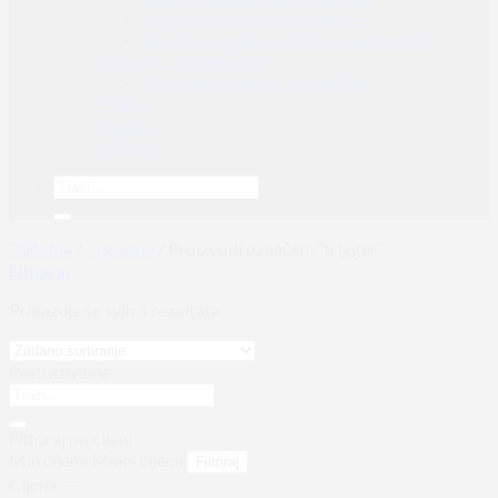
Strijele za lukove i samostrele
Dijelovi i dodaci za lukove i samostrele
Oprema za streljaštvo
Oprema za trening streljaštva
Pračke
Surplus
AKCIJA
Početna
/
Trgovina
/
Proizvodi označeni “trigger”
Filtriraj
Prikazuje se svih 4 rezultata
Pretraživanje
Filtriraj po cijeni
Min cijena
Maks cijena
Filtriraj
Cijena:
—