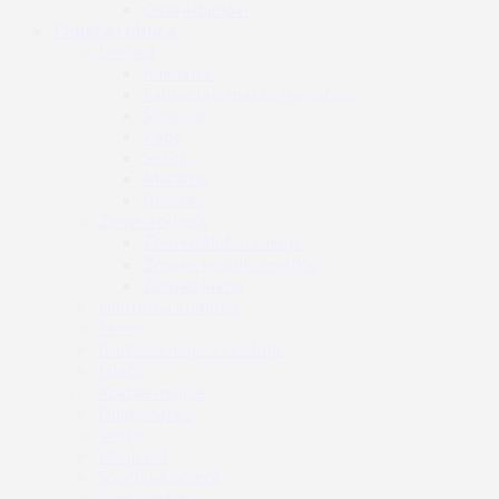
Ostali dijelovi
Odjeća i obuća
Dodaci
Rukavice
Fantomke, maske i ovratnici
Šilterice
Kape
Šeširi
Marame
Beretke
Ženska odjeća
Ženske hlače i suknje
Ženske košulje i majice
Ženske jakne
Uniforma komplet
Jakne
Borbene majice i košulje
Hlače
Kratke majice
Duge majice
Veste
Donji veš
Sportska odjeća
Dječja odjeća