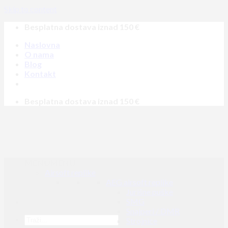
Skip to content
Besplatna dostava iznad 150 €
Naslovna
O nama
Blog
Kontakt
Besplatna dostava iznad 150 €
MENU
MENU
Airsoft replike
AEG airsoft replike
Jurišne puške
SMG
Snajperi / DMR
Strojnice