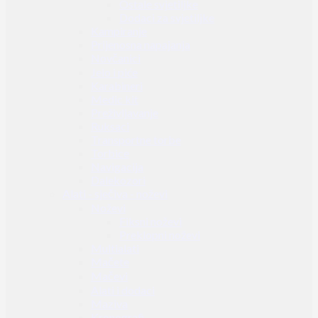
Ostale svjetiljke
Dodaci za svjetiljke
Kampiranje
Prijenosna napajanja
Novčanici
Jelo i piće
Karabineri
Medic kit
Preživljavanje
Ruksaci
Transportne torbe
Torbice
Navigacija
Dalekozori
Alati - sječiva - noževi
Noževi
Fiksni noževi
Preklopni noževi
Multialati
Mačete
Mačevi
Alati i dodaci
Maziva
Kronografi