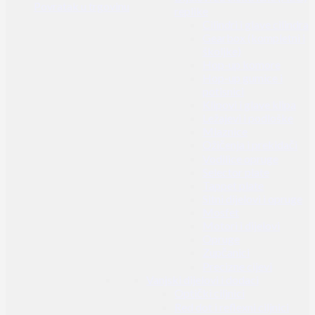
Povratak u trgovinu
replike
Cilindri i glave cilindra
Gearbox (kompletni i
školjke)
Hop-up komore
Hop-up gumice i
potisnici
Klipovi i glave klipa
Ležajevi i podloške
Mlaznice
Ožičenja i prekidači
Vodilice opruge
Selector plate
Tappet plate
Sitni dijelovi i opruge
Mosfet
Motori i dijelovi
Opruge
Zupčanici
Precizne cijevi
Vanjski dijelovi i dodaci
Optički ciljnici
Red dot i reflexni ciljnici