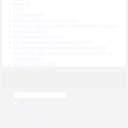
Kontakt
Blog
Načini plaćanja
Izjava o sigurnosti online plaćanja
Dostava / zamjena / povrat / raskid ugovora / jamstvo
Uvjeti korištenja
Zaštita osobnih podataka
Opća uredba o zaštiti podataka (GDPR)
EU alternativno rješavanje potrošačkih sporova
Tumačenje dijela zakona o oružju koje se odnosi na
airsoft replike
Registracija korisnika
Copyright 2026 ©
GearUp
Airsoft replike
AEG airsoft replike
Jurišne puške
SMG