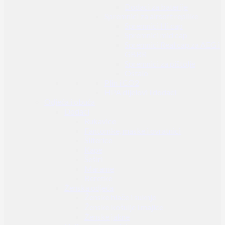
Dodaci za baterije
Spremnici za airsoft replike
Spremnici Hi cap
Spremnici mid cap
Spremnici Real cap za AEG i
GBBR
Spremnici za pištolje
Ostalo
Plin i CO2
HPA dijelovi i dodaci
Odjeća i obuća
Dodaci
Rukavice
Fantomke, maske i ovratnici
Šilterice
Kape
Šeširi
Marame
Beretke
Ženska odjeća
Ženske hlače i suknje
Ženske košulje i majice
Ženske jakne