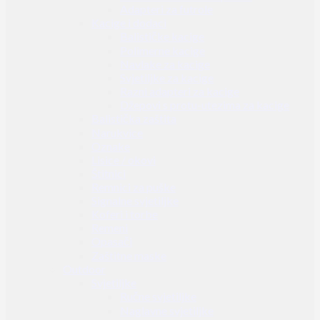
Adapteri za futrole
Kacige i dodaci
Balističke kacige
Polimerne kacige
Navlake za kacige
Svjetiljke za kacige
Razni adapteri za kacige
Džepovi s protu-utezima za kacige
Balistička zaštita
Narukvice
Oznake
Lisice / okovi
Štitnici
Remnici za puške
Signalne svjetiljke
Koferi i torbe
Remeni
Opasači
Zaštitne maske
Outdoor
Svjetiljke
Ručne svjetiljke
Naglavne svjetiljke