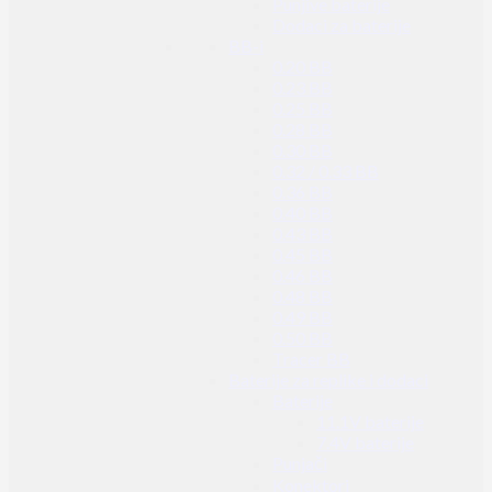
Punjive baterije
Dodaci za baterije
BB-i
0.20 BB
0.23 BB
0.25 BB
0.28 BB
0.30 BB
0.32 / 0.33 BB
0.36 BB
0.40 BB
0.43 BB
0.45 BB
0.46 BB
0.48 BB
0.49 BB
0.50 BB
Tracer BB
Baterije za replike i dodaci
Baterije
11.1V baterije
7.4V baterije
Punjači
Konektori