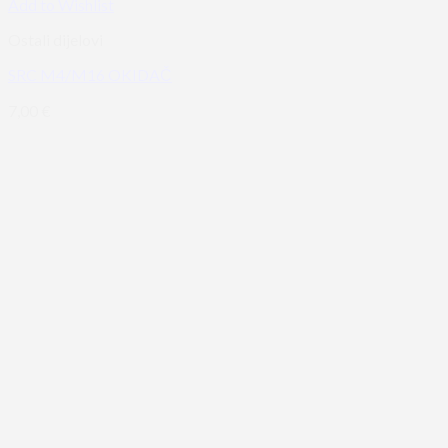
Add to Wishlist
Ostali dijelovi
SRC M4/M16 OKIDAČ
7,00
€