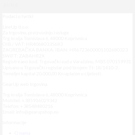
30,00
€
Podaci o tvrtki
LineUp d.o.o.
Za trgovinu, proizvodnju i usluge
Trg kralja Tomislava 6, 48000 Koprivnica
OIB / VAT: HR40680335683
ZAGREBAČKA BANKA: IBAN: HR6723600001102680323
SWIFT: ZABAHR2X
Registrirano kod: Trgovački sud u Varaždinu, MBS 070159931.
Upisano u Trgovački registar pod brojem Tt-18/1410-2.
Temeljni kapital 20.000,00 Kn uplaćen u cijelosti.
GearUp web trgovina
Trg kralja Tomislava 6, 48000 Koprivnica
Mobitel: +385916029342
Telefon: +38548480216
Email: info@gearupshop.eu
Informacije
O nama