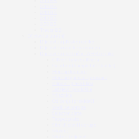
0.45 BB
0.46 BB
0.48 BB
0.49 BB
0.50 BB
Tracer BB
Dijelovi unutrašnji
Dijelovi za plinske replike
Dijelovi za replike na oprugu
Dijelovi za električne (AEG) replike
Cilindri i glave cilindra
Gearbox (kompletni i školjke)
Hop-up komore
Hop-up gumice i potisnici
Klipovi i glave klipa
Ležajevi i podloške
Mlaznice
Ožičenja i prekidači
Vodilice opruge
Selector plate
Tappet plate
Sitni dijelovi i opruge
Mosfet
Motori i dijelovi