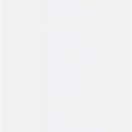
Radio uređaji
Dodaci za radio uređaje
Radio i zaštitne slušalice
Dodaci za slušalice
Prsluci
Nosači balističke zaštite
Borbeni prsluci
Prsni prsluci
Dodaci za prsluke i nosače ploča
Džepovi
Džepovi za spremnike
Višenamjenski džepovi
Sanitetski džepovi / džepovi za prvu
pomoć
Džepovi za granate
Vreće za prazne spremike
Džepovi za hidraciju
Džepovi za radio uređaje
Ostali džepovi i dodaci
Futrole
Futrole za opasače i remene
Butne futrole
Futrole za dodatnu opremu