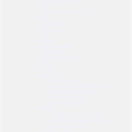
Uniforma komplet
Jakne
Borbene majice i košulje
Hlače
Kratke majice
Duge majice
Veste
Donji veš
Sportska odjeća
Dječja odjeća
Odjeća i dodaci za kišu
Obuća
Taktička oprema
Kamuflaža
Ghille odijela
Kamuflažna boja za opremu
Kamuflažne boje za lice
Kamuflažne trake
Kamuflažne mreže
Naočale
Zaštitne (airsoft) naočale
Zaštitne (balističke) naočale
Dodaci za naočale
Radio veza i dodaci