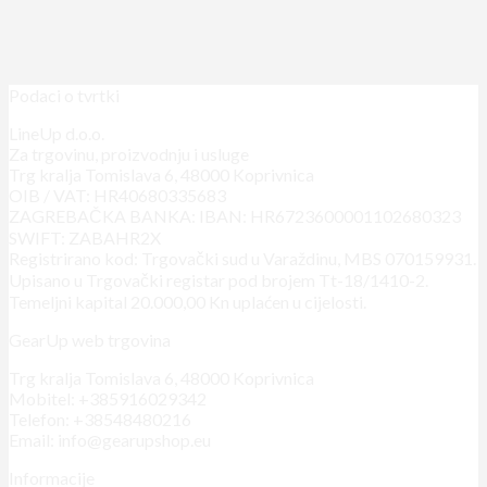
Podaci o tvrtki
LineUp d.o.o.
Za trgovinu, proizvodnju i usluge
Trg kralja Tomislava 6, 48000 Koprivnica
OIB / VAT: HR40680335683
ZAGREBAČKA BANKA: IBAN: HR6723600001102680323
SWIFT: ZABAHR2X
Registrirano kod: Trgovački sud u Varaždinu, MBS 070159931.
Upisano u Trgovački registar pod brojem Tt-18/1410-2.
Temeljni kapital 20.000,00 Kn uplaćen u cijelosti.
GearUp web trgovina
Trg kralja Tomislava 6, 48000 Koprivnica
Mobitel: +385916029342
Telefon: +38548480216
Email: info@gearupshop.eu
Informacije