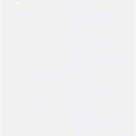
AEP pištolji
GBB replike
Prijava
GBB Pištolj green gas
GBB Pištolj CO2
GBB Puške CO2 / GREEN
GAS
NBB replike
NBB Pištolj CO2
NBB Puške CO2 / GREEN
GAS
NBB Pištolj GREEN GAS
Spring replike
Nema proizvoda u košarici.
Snajperske puške
Povratak u trgovinu
Jurišne puške
Pištolji
Sačmarice
Košarica
Ručne bombe, granate, mine
HPA replike
Airsoft dijelovi i dodaci za replike
Dijelovi unutrašnji
Dijelovi za plinske replike
Dijelovi za replike na
Nema proizvoda u košarici.
oprugu
Dijelovi za električne (AEG)