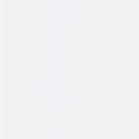
Ostale svjetiljke
Dodaci za svjetiljke
Kampiranje
Prijenosna napajanja
Novčanici
Jelo i piće
Karabineri
Medic kit
Preživljavanje
Ruksaci
Transportne torbe
Torbice
Navigacija
Dalekozori
Alati - sječiva - noževi
Noževi
Fiksni noževi
Preklopni noževi
Multialati
Mačete
Mačevi
Alati i dodaci
Maziva
Kronografi