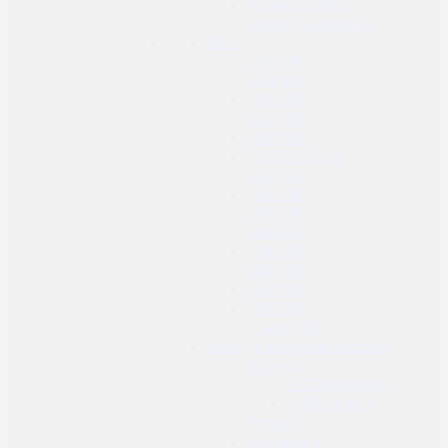
Punjive baterije
Dodaci za baterije
BB-i
0.20 BB
0.23 BB
0.25 BB
0.28 BB
0.30 BB
0.32 / 0.33 BB
0.36 BB
0.40 BB
0.43 BB
0.45 BB
0.46 BB
0.48 BB
0.49 BB
0.50 BB
Tracer BB
Baterije za replike i dodaci
Baterije
11.1V baterije
7.4V baterije
Punjači
Konektori