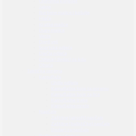
Uniforma komplet
Jakne
Borbene majice i košulje
Hlače
Kratke majice
Duge majice
Veste
Donji veš
Sportska odjeća
Dječja odjeća
Odjeća i dodaci za kišu
Obuća
Taktička oprema
Kamuflaža
Ghille odijela
Kamuflažna boja za opremu
Kamuflažne boje za lice
Kamuflažne trake
Kamuflažne mreže
Naočale
Zaštitne (airsoft) naočale
Zaštitne (balističke) naočale
Dodaci za naočale
Radio veza i dodaci