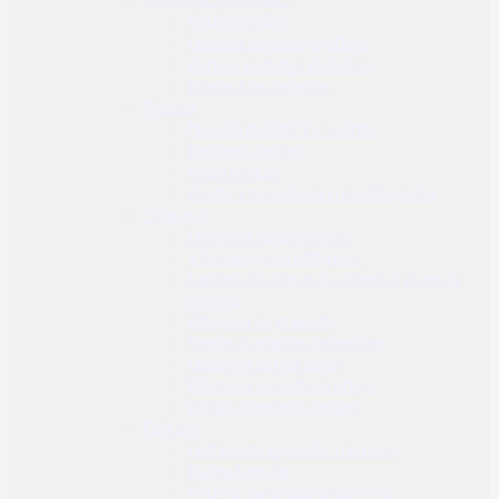
Radio uređaji
Dodaci za radio uređaje
Radio i zaštitne slušalice
Dodaci za slušalice
Prsluci
Nosači balističke zaštite
Borbeni prsluci
Prsni prsluci
Dodaci za prsluke i nosače ploča
Džepovi
Džepovi za spremnike
Višenamjenski džepovi
Sanitetski džepovi / džepovi za prvu
pomoć
Džepovi za granate
Vreće za prazne spremike
Džepovi za hidraciju
Džepovi za radio uređaje
Ostali džepovi i dodaci
Futrole
Futrole za opasače i remene
Butne futrole
Futrole za dodatnu opremu