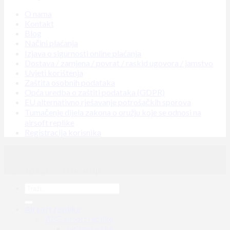
O nama
Kontakt
Blog
Načini plaćanja
Izjava o sigurnosti online plaćanja
Dostava / zamjena / povrat / raskid ugovora / jamstvo
Uvjeti korištenja
Zaštita osobnih podataka
Opća uredba o zaštiti podataka (GDPR)
EU alternativno rješavanje potrošačkih sporova
Tumačenje dijela zakona o oružju koje se odnosi na
airsoft replike
Registracija korisnika
Copyright 2026 ©
GearUp
Airsoft replike
AEG airsoft replike
Jurišne puške