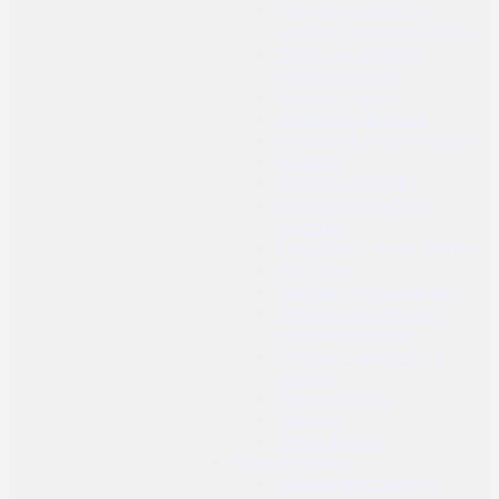
Montaže / nosači za
optičke i refleksne ciljnike
Zaštita za optičke i
refleksne ciljnike
Nogare / bipod
Vertikalni rukohvati
Prednji rukohvati / obloge
Kundaci
Taktičke svjetiljke
Montaže i nosači za
svjetiljke
Prigušivači i tracer jedinice
Rail / šine
Vanjske cijevi i adapteri
Kompenzatori trzaja i
razbijači plamena
Montaže i adapteri za
remnike
Pinovi / štiftovi
Selektori
Ostali dijelovi
Baterije i dodaci
Jednokratne baterije