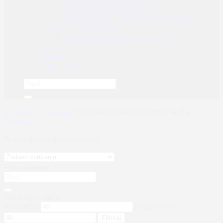
Strijele za lukove i samostrele
Dijelovi i dodaci za lukove i samostrele
Oprema za streljaštvo
Oprema za trening streljaštva
Pračke
Surplus
AKCIJA
Početna
/
Trgovina
/
Proizvodi označeni “triple rifle flap”
Filtriraj
Prikazuje se svih 5 rezultata
Pretraživanje
Filtriraj po cijeni
Min cijena
Maks cijena
Filtriraj