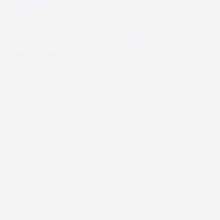
Add to Wishlist
Džepovi za spremnike
DIRECT ACTION SKELETONIZED TRIPLE 223 FLAP
49,90
€
–
54,90
€