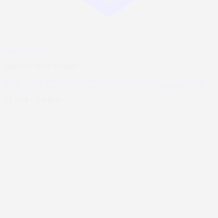
Add to Wishlist
Džepovi za spremnike
DIRECT ACTION SKELETONIZED SHOTGUN SHELL FLAP
57,90
€
–
59,90
€