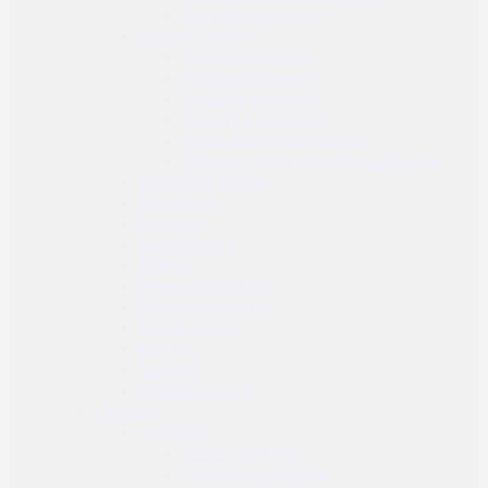
Adapteri za futrole
Kacige i dodaci
Balističke kacige
Polimerne kacige
Navlake za kacige
Svjetiljke za kacige
Razni adapteri za kacige
Džepovi s protu-utezima za kacige
Balistička zaštita
Narukvice
Oznake
Lisice / okovi
Štitnici
Remnici za puške
Signalne svjetiljke
Koferi i torbe
Remeni
Opasači
Zaštitne maske
Outdoor
Svjetiljke
Ručne svjetiljke
Naglavne svjetiljke