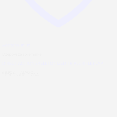
Add to Wishlist
Džepovi za spremnike
DIRECT ACTION SKELETONIZED TRIPLE RIFLE FLAP
69,90
€
–
74,90
€
PREDNARUDŽBA