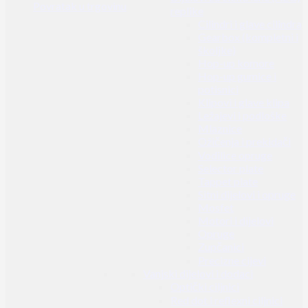
Povratak u trgovinu
replike
Cilindri i glave cilindra
Gearbox (kompletni i
školjke)
Hop-up komore
Hop-up gumice i
potisnici
Klipovi i glave klipa
Ležajevi i podloške
Mlaznice
Ožičenja i prekidači
Vodilice opruge
Selector plate
Tappet plate
Sitni dijelovi i opruge
Mosfet
Motori i dijelovi
Opruge
Zupčanici
Precizne cijevi
Vanjski dijelovi i dodaci
Optički ciljnici
Red dot i reflexni ciljnici