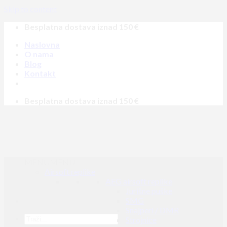
Skip to content
Besplatna dostava iznad 150 €
Naslovna
O nama
Blog
Kontakt
Besplatna dostava iznad 150 €
MENU
MENU
Airsoft replike
AEG airsoft replike
Jurišne puške
SMG
Snajperi / DMR
Strojnice