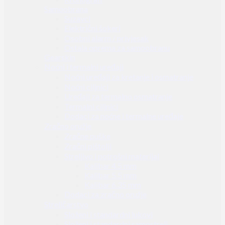
Samoobrana
Suzavci
Električni šokeri
Osobni alarm / privjesak
Ostala oprema za samoobranu
Gearskin
Noćni i termalni uređaji
Noćni uređaji za kretanje i osmatranje
Noćni ciljnici
Uređaji za termalno osmatranje
Termalni ciljnici
Dodaci za noćne i termalne uređaje
Zračno oružje
Zračne puške
Zračni pištolji
Streljivo i potrošni materijal
Kalibar 4.5 mm
Kalibar 5.5 mm
Kalibar 6.35 mm
Dodaci za zračno oružje
Streličarstvo
Složeni i standardni lukovi
Složeni i standardni samostreli