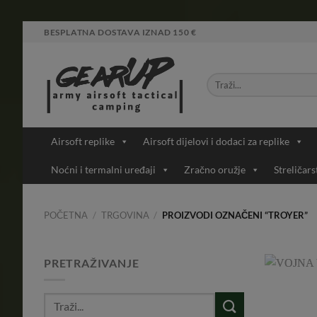
Skip
BESPLATNA DOSTAVA IZNAD 150 €
to
content
Airsoft replike
Airsoft dijelovi i dodaci za replike
Noćni i termalni uređaji
Zračno oružje
Streličars
POČETNA
/
TRGOVINA
/
PROIZVODI OZNAČENI “TROYER”
PRETRAŽIVANJE