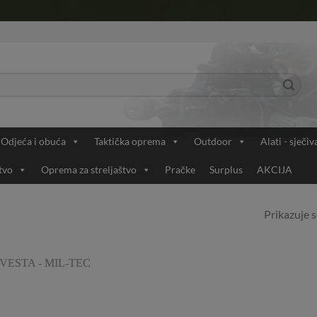
Odjeća i obuća
Taktička oprema
Outdoor
Alati - sječiv
tvo
Oprema za streljaštvo
Pračke
Surplus
AKCIJA
Prikazuje s
Add to
Wishlist