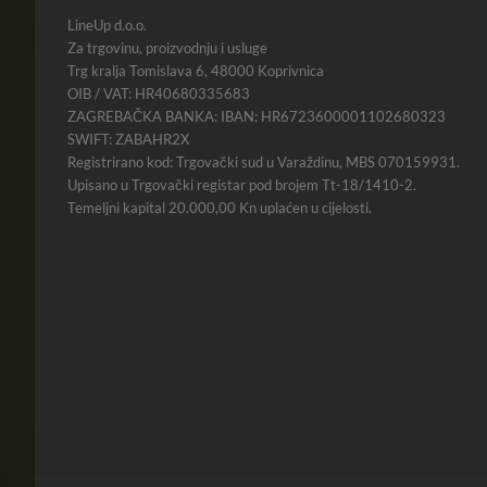
LineUp d.o.o.
Za trgovinu, proizvodnju i usluge
Trg kralja Tomislava 6, 48000 Koprivnica
OIB / VAT: HR40680335683
ZAGREBAČKA BANKA: IBAN: HR6723600001102680323
SWIFT: ZABAHR2X
Registrirano kod: Trgovački sud u Varaždinu, MBS 070159931.
Upisano u Trgovački registar pod brojem Tt-18/1410-2.
Temeljni kapital 20.000,00 Kn uplaćen u cijelosti.