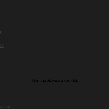
AS
AS
Nema proizvoda u košarici.
eplike