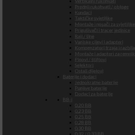
Vertikalni rukohvati
Prednji rukohvati / obloge
Kundaci
Taktičke svjetiljke
Montaže i nosači za svjetiljke
Prigušivači i tracer jedinice
Rail / šine
Vanjske cijevi i adapteri
Kompenzatori trzaja i razbij
Montaže i adapteri za remni
Pinovi / štiftovi
Selektori
Ostali dijelovi
Baterije i dodaci
Jednokratne baterije
Punjive baterije
Dodaci za baterije
BB-i
0.20 BB
0.23 BB
0.25 BB
0.28 BB
0.30 BB
0.32 / 0.33 BB