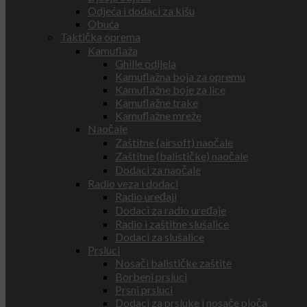
Odjeća i dodaci za kišu
Obuća
Taktička oprema
Kamuflaža
Ghille odijela
Kamuflažna boja za opremu
Kamuflažne boje za lice
Kamuflažne trake
Kamuflažne mreže
Naočale
Zaštitne (airsoft) naočale
Zaštitne (balističke) naočale
Dodaci za naočale
Radio veza i dodaci
Radio uređaji
Dodaci za radio uređaje
Radio i zaštitne slušalice
Dodaci za slušalice
Prsluci
Nosači balističke zaštite
Borbeni prsluci
Prsni prsluci
Dodaci za prsluke i nosače ploča