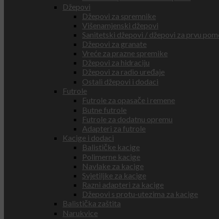
Džepovi
Džepovi za spremnike
Višenamjenski džepovi
Sanitetski džepovi / džepovi za prvu pom
Džepovi za granate
Vreće za prazne spremike
Džepovi za hidraciju
Džepovi za radio uređaje
Ostali džepovi i dodaci
Futrole
Futrole za opasače i remene
Butne futrole
Futrole za dodatnu opremu
Adapteri za futrole
Kacige i dodaci
Balističke kacige
Polimerne kacige
Navlake za kacige
Svjetiljke za kacige
Razni adapteri za kacige
Džepovi s protu-utezima za kacige
Balistička zaštita
Narukvice