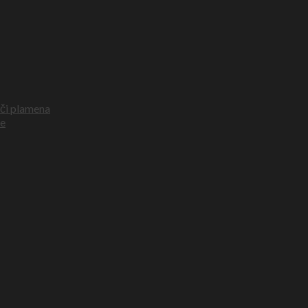
ači plamena
ke