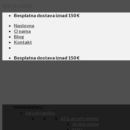
Skip to content
Besplatna dostava iznad 150 €
Naslovna
O nama
Blog
Kontakt
Besplatna dostava iznad 150 €
MENU
MENU
Airsoft replike
AEG airsoft replike
Jurišne puške
SMG