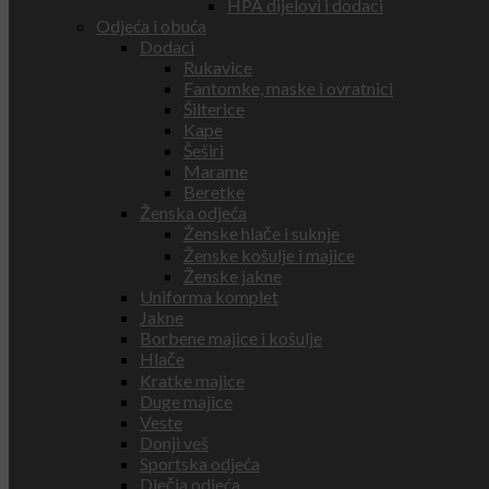
HPA dijelovi i dodaci
Odjeća i obuća
Dodaci
Rukavice
Fantomke, maske i ovratnici
Šilterice
Kape
Šeširi
Marame
Beretke
Ženska odjeća
Ženske hlače i suknje
Ženske košulje i majice
Ženske jakne
Uniforma komplet
Jakne
Borbene majice i košulje
Hlače
Kratke majice
Duge majice
Veste
Donji veš
Sportska odjeća
Dječja odjeća