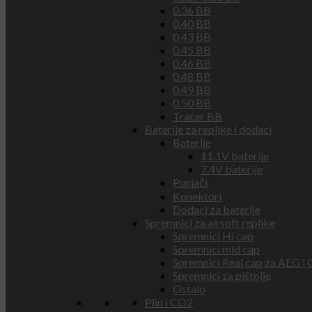
0.36 BB
0.40 BB
0.43 BB
0.45 BB
0.46 BB
0.48 BB
0.49 BB
0.50 BB
Tracer BB
Baterije za replike i dodaci
Baterije
11.1V baterije
7.4V baterije
Punjači
Konektori
Dodaci za baterije
Spremnici za airsoft replike
Spremnici Hi cap
Spremnici mid cap
Spremnici Real cap za AEG i
Spremnici za pištolje
Ostalo
Plin i CO2