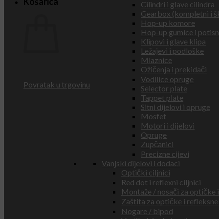
Košarica
Cilindri i glave cilindra
Gearbox (kompletni i š
Hop-up komore
Hop-up gumice i potisn
Klipovi i glave klipa
Ležajevi i podloške
Mlaznice
Ožičenja i prekidači
Vodilice opruge
Povratak u trgovinu
Selector plate
Tappet plate
Sitni dijelovi i opruge
Mosfet
Motori i dijelovi
Opruge
Zupčanici
Precizne cijevi
Vanjski dijelovi i dodaci
Optički ciljnici
Red dot i reflexni ciljnici
Montaže / nosači za optičke i 
Zaštita za optičke i refleksne 
Nogare / bipod