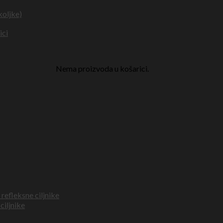
koljke)
ici
Nema proizvoda u košarici.
refleksne ciljnike
ciljnike