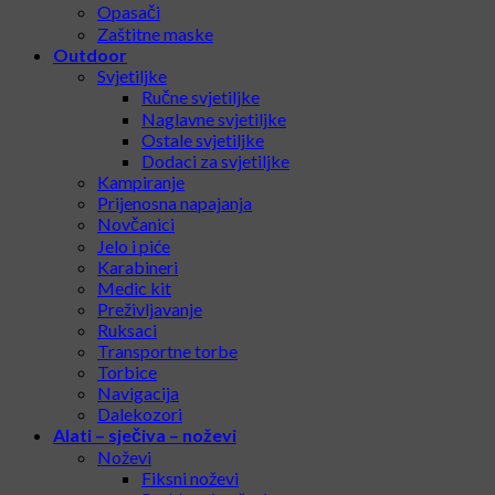
Opasači
Zaštitne maske
Outdoor
Svjetiljke
Ručne svjetiljke
Naglavne svjetiljke
Ostale svjetiljke
Dodaci za svjetiljke
Kampiranje
Prijenosna napajanja
Novčanici
Jelo i piće
Karabineri
Medic kit
Preživljavanje
Ruksaci
Transportne torbe
Torbice
Navigacija
Dalekozori
Alati – sječiva – noževi
Noževi
Fiksni noževi