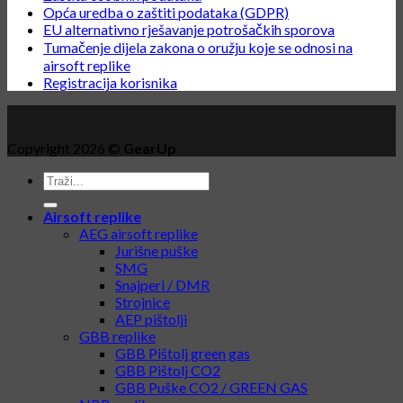
Opća uredba o zaštiti podataka (GDPR)
EU alternativno rješavanje potrošačkih sporova
Tumačenje dijela zakona o oružju koje se odnosi na
airsoft replike
Registracija korisnika
Copyright 2026 ©
GearUp
Airsoft replike
AEG airsoft replike
Jurišne puške
SMG
Snajperi / DMR
Strojnice
AEP pištolji
GBB replike
GBB Pištolj green gas
GBB Pištolj CO2
GBB Puške CO2 / GREEN GAS