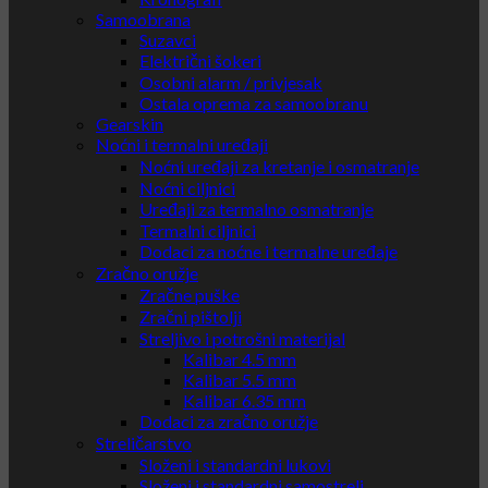
Samoobrana
Suzavci
Električni šokeri
Osobni alarm / privjesak
Ostala oprema za samoobranu
Gearskin
Noćni i termalni uređaji
Noćni uređaji za kretanje i osmatranje
Noćni ciljnici
Uređaji za termalno osmatranje
Termalni ciljnici
Dodaci za noćne i termalne uređaje
Zračno oružje
Zračne puške
Zračni pištolji
Streljivo i potrošni materijal
Kalibar 4.5 mm
Kalibar 5.5 mm
Kalibar 6.35 mm
Dodaci za zračno oružje
Streličarstvo
Složeni i standardni lukovi
Složeni i standardni samostreli