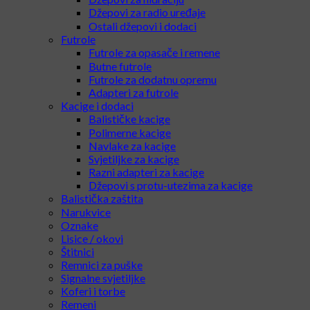
Džepovi za radio uređaje
Ostali džepovi i dodaci
Futrole
Futrole za opasače i remene
Butne futrole
Futrole za dodatnu opremu
Adapteri za futrole
Kacige i dodaci
Balističke kacige
Polimerne kacige
Navlake za kacige
Svjetiljke za kacige
Razni adapteri za kacige
Džepovi s protu-utezima za kacige
Balistička zaštita
Narukvice
Oznake
Lisice / okovi
Štitnici
Remnici za puške
Signalne svjetiljke
Koferi i torbe
Remeni