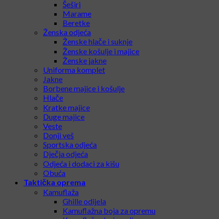
Šeširi
Marame
Beretke
Ženska odjeća
Ženske hlače i suknje
Ženske košulje i majice
Ženske jakne
Uniforma komplet
Jakne
Borbene majice i košulje
Hlače
Kratke majice
Duge majice
Veste
Donji veš
Sportska odjeća
Dječja odjeća
Odjeća i dodaci za kišu
Obuća
Taktička oprema
Kamuflaža
Ghille odijela
Kamuflažna boja za opremu