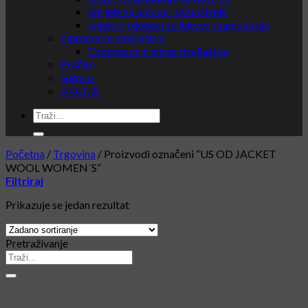
Strijele za lukove i samostrele
Dijelovi i dodaci za lukove i samostrele
Oprema za streljaštvo
Oprema za trening streljaštva
Pračke
Surplus
AKCIJA
Početna
/
Trgovina
/
Proizvodi označeni “US OD JACKET
WOOL WOMEN´S”
Filtriraj
Prikazuje se jedan rezultat
Pretraživanje