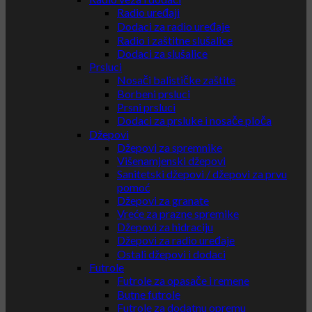
Radio uređaji
Dodaci za radio uređaje
Radio i zaštitne slušalice
Dodaci za slušalice
Prsluci
Nosači balističke zaštite
Borbeni prsluci
Prsni prsluci
Dodaci za prsluke i nosače ploča
Džepovi
Džepovi za spremnike
Višenamjenski džepovi
Sanitetski džepovi / džepovi za prvu
pomoć
Džepovi za granate
Vreće za prazne spremike
Džepovi za hidraciju
Džepovi za radio uređaje
Ostali džepovi i dodaci
Futrole
Futrole za opasače i remene
Butne futrole
Futrole za dodatnu opremu