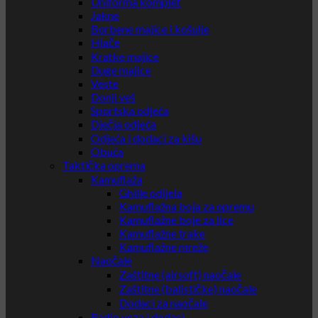
Uniforma komplet
Jakne
Borbene majice i košulje
Hlače
Kratke majice
Duge majice
Veste
Donji veš
Sportska odjeća
Dječja odjeća
Odjeća i dodaci za kišu
Obuća
Taktička oprema
Kamuflaža
Ghille odijela
Kamuflažna boja za opremu
Kamuflažne boje za lice
Kamuflažne trake
Kamuflažne mreže
Naočale
Zaštitne (airsoft) naočale
Zaštitne (balističke) naočale
Dodaci za naočale
Radio veza i dodaci