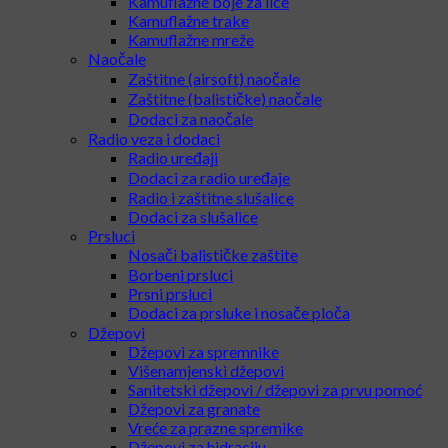
Kamuflažne boje za lice
Kamuflažne trake
Kamuflažne mreže
Naočale
Zaštitne (airsoft) naočale
Zaštitne (balističke) naočale
Dodaci za naočale
Radio veza i dodaci
Radio uređaji
Dodaci za radio uređaje
Radio i zaštitne slušalice
Dodaci za slušalice
Prsluci
Nosači balističke zaštite
Borbeni prsluci
Prsni prsluci
Dodaci za prsluke i nosače ploča
Džepovi
Džepovi za spremnike
Višenamjenski džepovi
Sanitetski džepovi / džepovi za prvu pomoć
Džepovi za granate
Vreće za prazne spremike
Džepovi za hidraciju