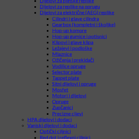
Dijelovi za plinske replike
Dijelovi za replike na oprugu
Dijelovi za električne (AEG) replike
Cilindri i glave cilindra
Gearbox (kompletni i školjke)
Hop-up komore
Hop-up gumice i potisnici
Klipovi i glave klipa
Ležajevi i podloške
Mlaznice
Ožičenja i prekidači
Vodilice opruge
Selector plate
Tappet plate
Sitni dijelovi i opruge
Mosfet
Motori i dijelovi
Opruge
Zupčanici
Precizne cijevi
HPA dijelovi i dodaci
Vanjski dijelovi i dodaci
Optički ciljnici
Red dot i reflexni ciljnici