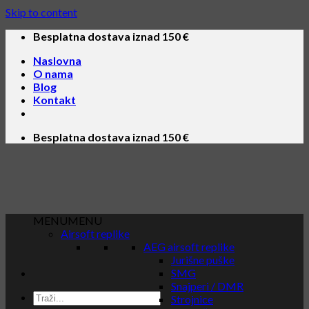
Skip to content
Besplatna dostava iznad 150 €
Naslovna
O nama
Blog
Kontakt
Besplatna dostava iznad 150 €
MENU
MENU
Airsoft replike
AEG airsoft replike
Jurišne puške
SMG
Snajperi / DMR
Strojnice