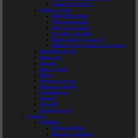
Adapteri za futrole
Kacige i dodaci
Balističke kacige
Polimerne kacige
Navlake za kacige
Svjetiljke za kacige
Razni adapteri za kacige
Džepovi s protu-utezima za kacige
Balistička zaštita
Narukvice
Oznake
Lisice / okovi
Štitnici
Remnici za puške
Signalne svjetiljke
Koferi i torbe
Remeni
Opasači
Zaštitne maske
Outdoor
Svjetiljke
Ručne svjetiljke
Naglavne svjetiljke