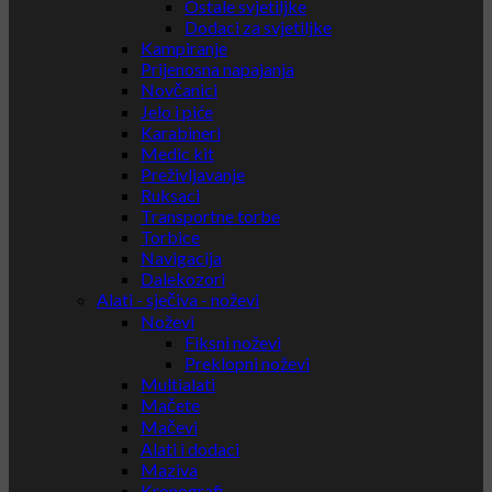
Ostale svjetiljke
Dodaci za svjetiljke
Kampiranje
Prijenosna napajanja
Novčanici
Jelo i piće
Karabineri
Medic kit
Preživljavanje
Ruksaci
Transportne torbe
Torbice
Navigacija
Dalekozori
Alati - sječiva - noževi
Noževi
Fiksni noževi
Preklopni noževi
Multialati
Mačete
Mačevi
Alati i dodaci
Maziva
Kronografi