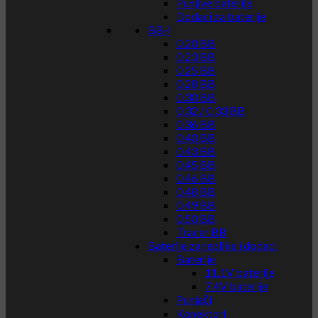
Punjive baterije
Dodaci za baterije
BB-i
0.20 BB
0.23 BB
0.25 BB
0.28 BB
0.30 BB
0.32 / 0.33 BB
0.36 BB
0.40 BB
0.43 BB
0.45 BB
0.46 BB
0.48 BB
0.49 BB
0.50 BB
Tracer BB
Baterije za replike i dodaci
Baterije
11.1V baterije
7.4V baterije
Punjači
Konektori