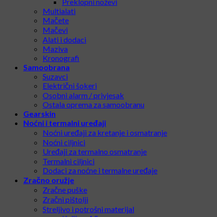
Preklopni noževi
Multialati
Mačete
Mačevi
Alati i dodaci
Maziva
Kronografi
Samoobrana
Suzavci
Električni šokeri
Osobni alarm / privjesak
Ostala oprema za samoobranu
Gearskin
Noćni i termalni uređaji
Noćni uređaji za kretanje i osmatranje
Noćni ciljnici
Uređaji za termalno osmatranje
Termalni ciljnici
Dodaci za noćne i termalne uređaje
Zračno oružje
Zračne puške
Zračni pištolji
Streljivo i potrošni materijal