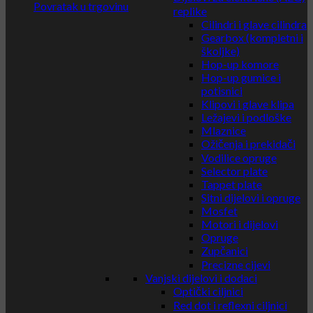
Povratak u trgovinu
replike
Cilindri i glave cilindra
Gearbox (kompletni i
školjke)
Hop-up komore
Hop-up gumice i
potisnici
Klipovi i glave klipa
Ležajevi i podloške
Mlaznice
Ožičenja i prekidači
Vodilice opruge
Selector plate
Tappet plate
Sitni dijelovi i opruge
Mosfet
Motori i dijelovi
Opruge
Zupčanici
Precizne cijevi
Vanjski dijelovi i dodaci
Optički ciljnici
Red dot i reflexni ciljnici