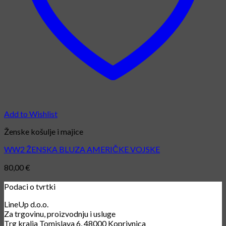
Add to Wishlist
Ženske košulje i majice
WW2 ŽENSKA BLUZA AMERIČKE VOJSKE
80,00
€
Podaci o tvrtki
LineUp d.o.o.
Za trgovinu, proizvodnju i usluge
Trg kralja Tomislava 6, 48000 Koprivnica