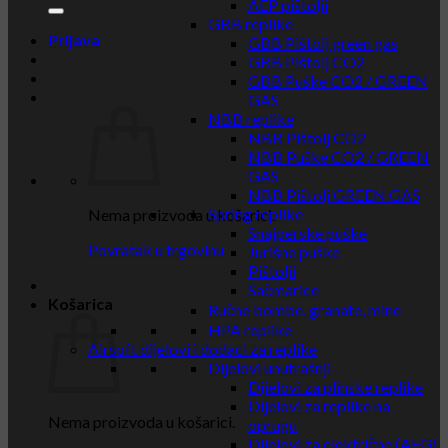
AEP pištolji
GBB replike
Prijava
GBB Pištolj green gas
GBB Pištolj CO2
GBB Puške CO2 / GREEN
GAS
NBB replike
NBB Pištolj CO2
NBB Puške CO2 / GREEN
GAS
NBB Pištolj GREEN GAS
Spring replike
Nema proizvoda u košarici.
Snajperske puške
Povratak u trgovinu
Jurišne puške
Pištolji
Sačmarice
Košarica
Ručne bombe, granate, mine
HPA replike
Airsoft dijelovi i dodaci za replike
Dijelovi unutrašnji
Dijelovi za plinske replike
Dijelovi za replike na
Nema proizvoda u košarici.
oprugu
Dijelovi za električne (AEG)