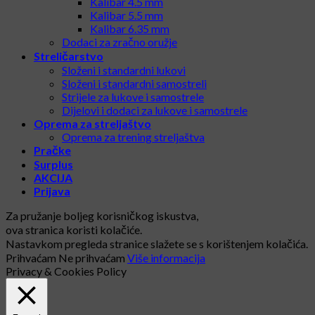
Kalibar 4.5 mm
Kalibar 5.5 mm
Kalibar 6.35 mm
Dodaci za zračno oružje
Streličarstvo
Složeni i standardni lukovi
Složeni i standardni samostreli
Strijele za lukove i samostrele
Dijelovi i dodaci za lukove i samostrele
Oprema za streljaštvo
Oprema za trening streljaštva
Pračke
Surplus
AKCIJA
Prijava
Za pružanje boljeg korisničkog iskustva,
ova stranica koristi kolačiće.
Nastavkom pregleda stranice slažete se s korištenjem kolačića.
Prihvaćam
Ne prihvaćam
Više informacija
Privacy & Cookies Policy