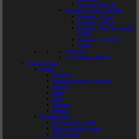
Dodaci za baterije
Spremnici za airsoft replike
Spremnici Hi cap
Spremnici mid cap
Spremnici Real cap za AEG i
GBBR
Spremnici za pištolje
Ostalo
Plin i CO2
HPA dijelovi i dodaci
Odjeća i obuća
Dodaci
Rukavice
Fantomke, maske i ovratnici
Šilterice
Kape
Šeširi
Marame
Beretke
Ženska odjeća
Ženske hlače i suknje
Ženske košulje i majice
Ženske jakne