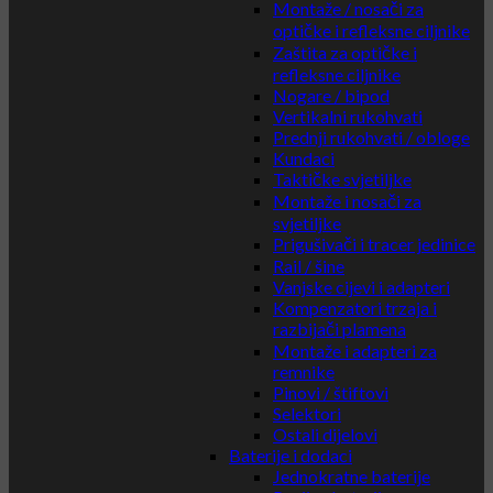
Montaže / nosači za
optičke i refleksne ciljnike
Zaštita za optičke i
refleksne ciljnike
Nogare / bipod
Vertikalni rukohvati
Prednji rukohvati / obloge
Kundaci
Taktičke svjetiljke
Montaže i nosači za
svjetiljke
Prigušivači i tracer jedinice
Rail / šine
Vanjske cijevi i adapteri
Kompenzatori trzaja i
razbijači plamena
Montaže i adapteri za
remnike
Pinovi / štiftovi
Selektori
Ostali dijelovi
Baterije i dodaci
Jednokratne baterije