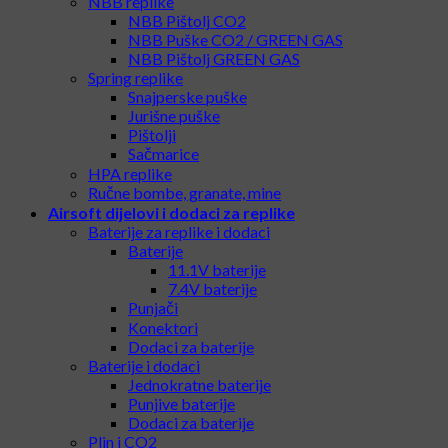
NBB replike
NBB Pištolj CO2
NBB Puške CO2 / GREEN GAS
NBB Pištolj GREEN GAS
Spring replike
Snajperske puške
Jurišne puške
Pištolji
Sačmarice
HPA replike
Ručne bombe, granate, mine
Airsoft dijelovi i dodaci za replike
Baterije za replike i dodaci
Baterije
11.1V baterije
7.4V baterije
Punjači
Konektori
Dodaci za baterije
Baterije i dodaci
Jednokratne baterije
Punjive baterije
Dodaci za baterije
Plin i CO2