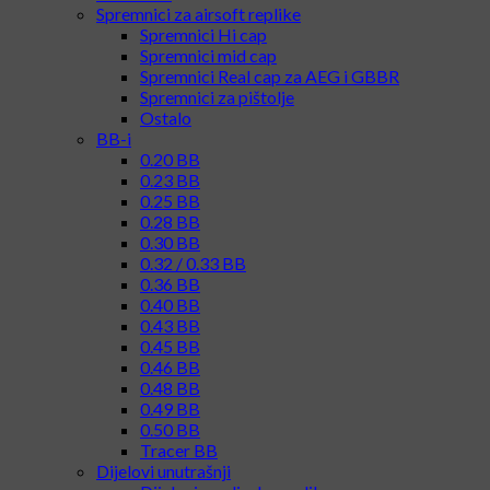
Spremnici za airsoft replike
Spremnici Hi cap
Spremnici mid cap
Spremnici Real cap za AEG i GBBR
Spremnici za pištolje
Ostalo
BB-i
0.20 BB
0.23 BB
0.25 BB
0.28 BB
0.30 BB
0.32 / 0.33 BB
0.36 BB
0.40 BB
0.43 BB
0.45 BB
0.46 BB
0.48 BB
0.49 BB
0.50 BB
Tracer BB
Dijelovi unutrašnji