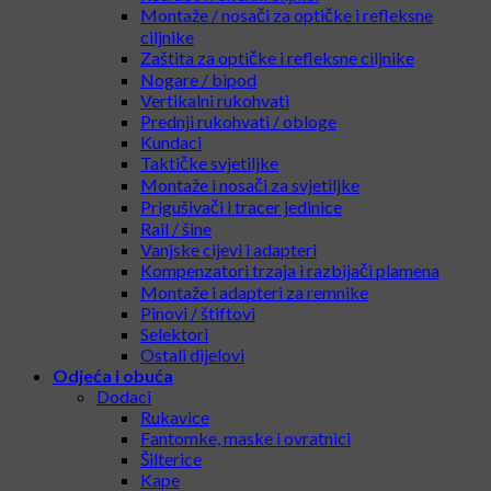
Montaže / nosači za optičke i refleksne
ciljnike
Zaštita za optičke i refleksne ciljnike
Nogare / bipod
Vertikalni rukohvati
Prednji rukohvati / obloge
Kundaci
Taktičke svjetiljke
Montaže i nosači za svjetiljke
Prigušivači i tracer jedinice
Rail / šine
Vanjske cijevi i adapteri
Kompenzatori trzaja i razbijači plamena
Montaže i adapteri za remnike
Pinovi / štiftovi
Selektori
Ostali dijelovi
Odjeća i obuća
Dodaci
Rukavice
Fantomke, maske i ovratnici
Šilterice
Kape