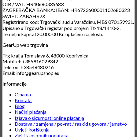
OIB / VAT: HR40680335683
ZAGREBAČKA BANKA: IBAN: HR6723600001102680323
SWIFT: ZABAHR2X
Registrirano kod: Trgovački sud u Varaždinu, MBS 070159931.
Upisano u Trgovački registar pod brojem Tt-18/1410-2.
Temeljni kapital 20.000,00 Kn uplaćen u cijelosti.
GearUp web trgovina
Trg kralja Tomislava 6, 48000 Koprivnica
Mobitel: +385916029342
Telefon: +38548480216
Email: info@gearupshop.eu
Informacije
O nama
Kontakt
Blog
Načini plaćanja
Izjava o sigurnosti online plaćanja
Dostava / zamjena / povrat / raskid ugovora / jamstvo
Uvjeti korištenja
Zaštita osobnih podataka