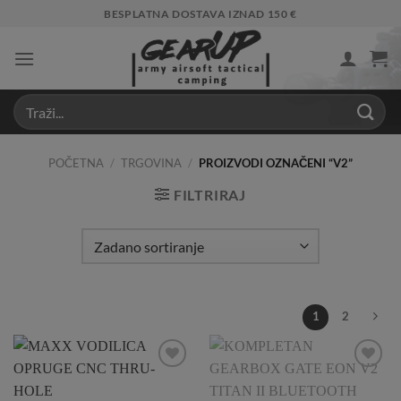
Skip
BESPLATNA DOSTAVA IZNAD 150 €
to
content
POČETNA
/
TRGOVINA
/
PROIZVODI OZNAČENI “V2”
FILTRIRAJ
1
2
Add to
Add to
Wishlist
Wishlist