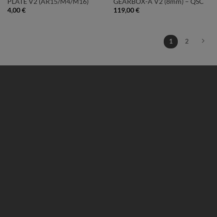
PLATE V2 (AR15/M4/M16)
GEARBOX-A V2 (8mm) – QSC
4,00
€
119,00
€
1
2