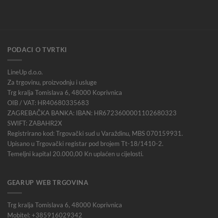
PODACI O TVRTKI
LineUp d.o.o.
Za trgovinu, proizvodnju i usluge
Trg kralja Tomislava 6, 48000 Koprivnica
OIB / VAT: HR40680335683
ZAGREBAČKA BANKA: IBAN: HR6723600001102680323
SWIFT: ZABAHR2X
Registrirano kod: Trgovački sud u Varaždinu, MBS 070159931.
Upisano u Trgovački registar pod brojem Tt-18/1410-2.
Temeljni kapital 20.000,00 Kn uplaćen u cijelosti.
GEARUP WEB TRGOVINA
Trg kralja Tomislava 6, 48000 Koprivnica
Mobitel: +385916029342