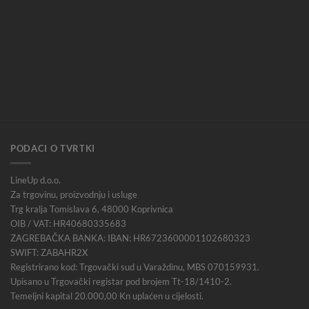
PODACI O TVRTKI
LineUp d.o.o.
Za trgovinu, proizvodnju i usluge
Trg kralja Tomislava 6, 48000 Koprivnica
OIB / VAT: HR40680335683
ZAGREBAČKA BANKA: IBAN: HR6723600001102680323
SWIFT: ZABAHR2X
Registrirano kod: Trgovački sud u Varaždinu, MBS 070159931.
Upisano u Trgovački registar pod brojem Tt-18/1410-2.
Temeljni kapital 20.000,00 Kn uplaćen u cijelosti.