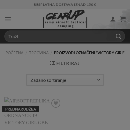
Skip
BESPLATNA DOSTAVA IZNAD 150 €
to
content
POČETNA
/
TRGOVINA
/
PROIZVODI OZNAČENI “VICTORY GIRL”
FILTRIRAJ
PREDNARUDŽBA
Add to
Wishlist