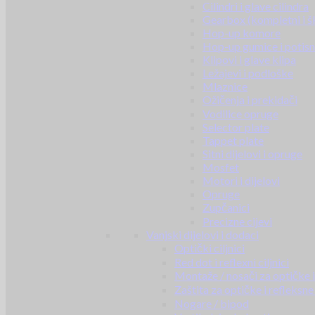
Cilindri i glave cilindra
Gearbox (kompletni i š
Hop-up komore
Hop-up gumice i potisn
Klipovi i glave klipa
Ležajevi i podloške
Mlaznice
Ožičenja i prekidači
Vodilice opruge
Selector plate
Tappet plate
Sitni dijelovi i opruge
Mosfet
Motori i dijelovi
Opruge
Zupčanici
Precizne cijevi
Vanjski dijelovi i dodaci
Optički ciljnici
Red dot i reflexni ciljnici
Montaže / nosači za optičke i 
Zaštita za optičke i refleksne 
Nogare / bipod