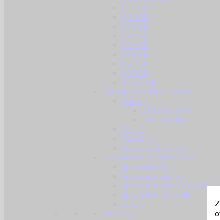
0.36 BB
0.40 BB
0.43 BB
0.45 BB
0.46 BB
0.48 BB
0.49 BB
0.50 BB
Tracer BB
Baterije za replike i dodaci
Baterije
11.1V baterije
7.4V baterije
Punjači
Konektori
Dodaci za baterije
Spremnici za airsoft replike
Spremnici Hi cap
Spremnici mid cap
Spremnici Real cap za AEG i
Spremnici za pištolje
Z
Ostalo
o
Plin i CO2