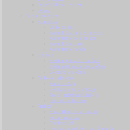
Odjeća i dodaci za kišu
Obuća
Taktička oprema
Kamuflaža
Ghille odijela
Kamuflažna boja za opremu
Kamuflažne boje za lice
Kamuflažne trake
Kamuflažne mreže
Naočale
Zaštitne (airsoft) naočale
Zaštitne (balističke) naočale
Dodaci za naočale
Radio veza i dodaci
Radio uređaji
Dodaci za radio uređaje
Radio i zaštitne slušalice
Dodaci za slušalice
Prsluci
Nosači balističke zaštite
Borbeni prsluci
Prsni prsluci
Dodaci za prsluke i nosače ploča