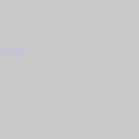
ači plamena
ke