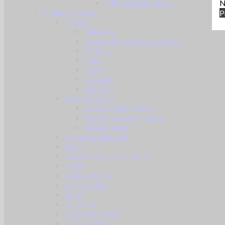
HPA dijelovi i dodaci
N
Odjeća i obuća
P
Dodaci
Rukavice
Fantomke, maske i ovratnici
Šilterice
Kape
Šeširi
Marame
Beretke
Ženska odjeća
Ženske hlače i suknje
Ženske košulje i majice
Ženske jakne
Uniforma komplet
Jakne
Borbene majice i košulje
Hlače
Kratke majice
Duge majice
Veste
Donji veš
Sportska odjeća
Dječja odjeća