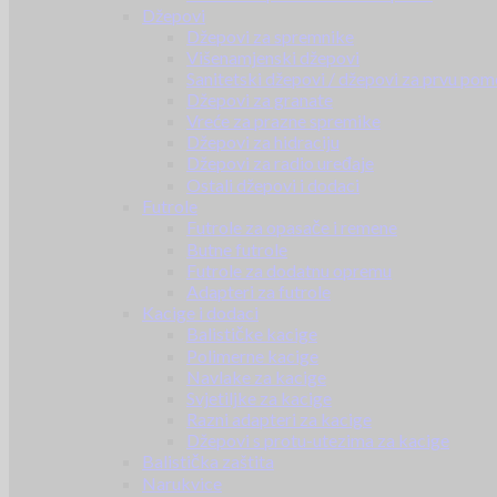
Džepovi
Džepovi za spremnike
Višenamjenski džepovi
Sanitetski džepovi / džepovi za prvu pom
Džepovi za granate
Vreće za prazne spremike
Džepovi za hidraciju
Džepovi za radio uređaje
Ostali džepovi i dodaci
Futrole
Futrole za opasače i remene
Butne futrole
Futrole za dodatnu opremu
Adapteri za futrole
Kacige i dodaci
Balističke kacige
Polimerne kacige
Navlake za kacige
Svjetiljke za kacige
Razni adapteri za kacige
Džepovi s protu-utezima za kacige
Balistička zaštita
Narukvice