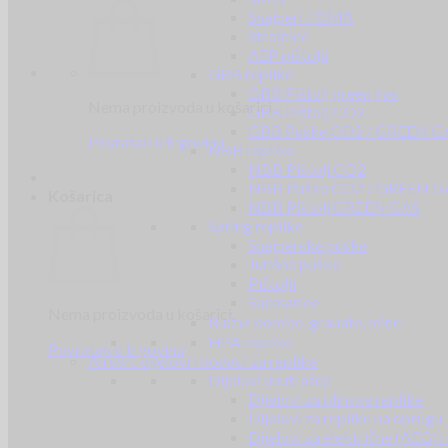
Snajperi / DMR
Strojnice
AEP pištolji
GBB replike
GBB Pištolj green gas
Nema proizvoda u košarici.
GBB Pištolj CO2
GBB Puške CO2 / GREEN G
Povratak u trgovinu
NBB replike
NBB Pištolj CO2
NBB Puške CO2 / GREEN G
Košarica
NBB Pištolj GREEN GAS
Spring replike
Snajperske puške
Jurišne puške
Pištolji
Sačmarice
Nema proizvoda u košarici.
Ručne bombe, granate, mine
HPA replike
Povratak u trgovinu
Airsoft dijelovi i dodaci za replike
Dijelovi unutrašnji
Dijelovi za plinske replike
Dijelovi za replike na oprugu
Dijelovi za električne (AEG) r