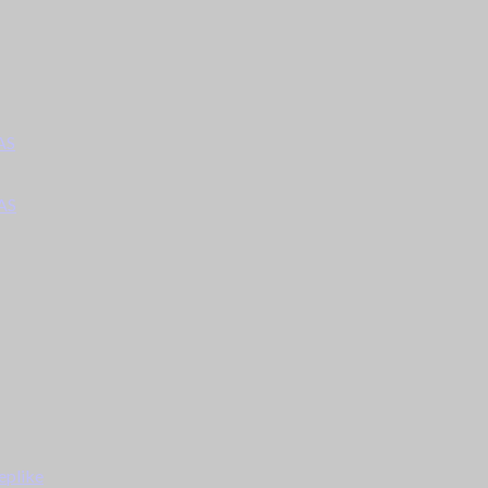
AS
AS
eplike