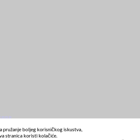
 GBBR
a pružanje boljeg korisničkog iskustva,
va stranica koristi kolačiće.