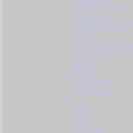
Vertikalni rukohvati
Prednji rukohvati / obloge
Kundaci
Taktičke svjetiljke
Montaže i nosači za svjetiljke
Prigušivači i tracer jedinice
Rail / šine
Vanjske cijevi i adapteri
Kompenzatori trzaja i razbij
Montaže i adapteri za remni
Pinovi / štiftovi
Selektori
Ostali dijelovi
Baterije i dodaci
Jednokratne baterije
Punjive baterije
Dodaci za baterije
BB-i
0.20 BB
0.23 BB
0.25 BB
0.28 BB
0.30 BB
0.32 / 0.33 BB