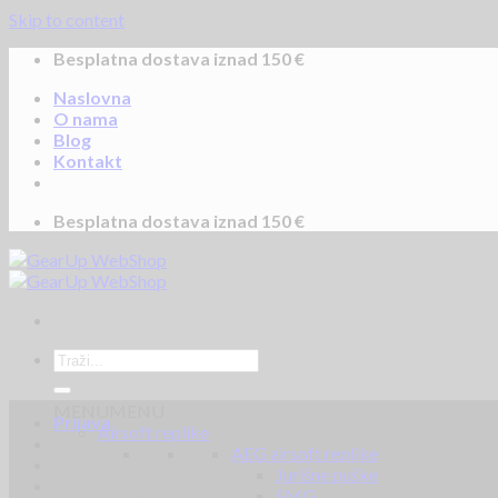
Skip to content
Besplatna dostava iznad 150 €
Naslovna
O nama
Blog
Kontakt
Besplatna dostava iznad 150 €
MENU
MENU
Prijava
Airsoft replike
AEG airsoft replike
Jurišne puške
SMG