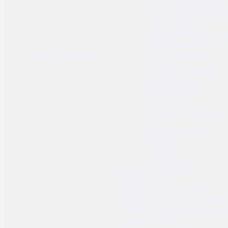
Cilindri i glave cilindra
Gearbox (kompletni i š
Hop-up komore
Hop-up gumice i potisn
Nema proizvoda u košarici.
Klipovi i glave klipa
Ležajevi i podloške
Povratak u trgovinu
Mlaznice
Ožičenja i prekidači
Vodilice opruge
Selector plate
Tappet plate
Sitni dijelovi i opruge
Mosfet
Motori i dijelovi
Opruge
Zupčanici
Precizne cijevi
Vanjski dijelovi i dodaci
Optički ciljnici
Red dot i reflexni ciljnici
Montaže / nosači za optičke i 
Zaštita za optičke i refleksne 
Nogare / bipod