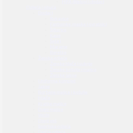
HPA dijelovi i dodaci
Odjeća i obuća
Dodaci
Rukavice
Fantomke, maske i ovratnici
Šilterice
Kape
Šeširi
Marame
Beretke
Ženska odjeća
Ženske hlače i suknje
Ženske košulje i majice
Ženske jakne
Uniforma komplet
Jakne
Borbene majice i košulje
Hlače
Kratke majice
Duge majice
Veste
Donji veš
Sportska odjeća
Dječja odjeća