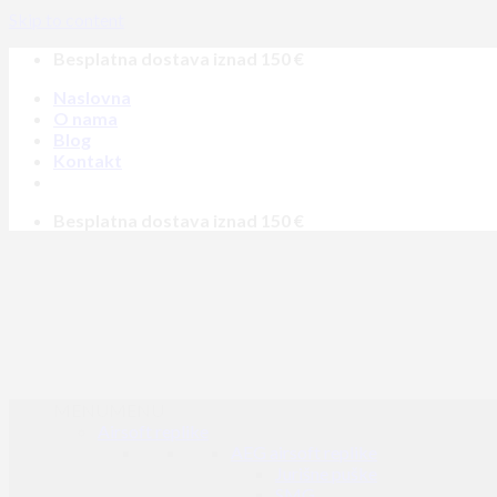
Skip to content
Besplatna dostava iznad 150 €
Naslovna
O nama
Blog
Kontakt
Besplatna dostava iznad 150 €
MENU
MENU
Airsoft replike
AEG airsoft replike
Jurišne puške
SMG