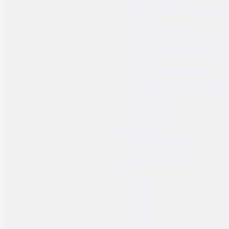
Vertikalni rukohvati
Prednji rukohvati / obloge
Kundaci
Taktičke svjetiljke
Montaže i nosači za svjetiljke
Prigušivači i tracer jedinice
Rail / šine
Vanjske cijevi i adapteri
Kompenzatori trzaja i razbij
Montaže i adapteri za remni
Pinovi / štiftovi
Selektori
Ostali dijelovi
Baterije i dodaci
Jednokratne baterije
Punjive baterije
Dodaci za baterije
BB-i
0.20 BB
0.23 BB
0.25 BB
0.28 BB
0.30 BB
0.32 / 0.33 BB