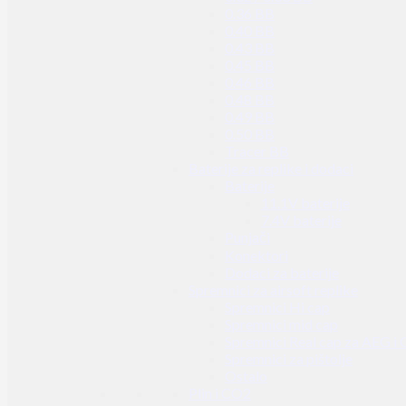
0.36 BB
0.40 BB
0.43 BB
0.45 BB
0.46 BB
0.48 BB
0.49 BB
0.50 BB
Tracer BB
Baterije za replike i dodaci
Baterije
11.1V baterije
7.4V baterije
Punjači
Konektori
Dodaci za baterije
Spremnici za airsoft replike
Spremnici Hi cap
Spremnici mid cap
Spremnici Real cap za AEG i
Spremnici za pištolje
Ostalo
Plin i CO2