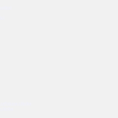
koljke)
ici
refleksne ciljnike
ciljnike