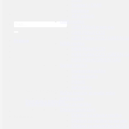
Snajperi / DMR
Strojnice
AEP pištolji
GBB replike
GBB Pištolj green gas
GBB Pištolj CO2
GBB Puške CO2 / GREEN G
Prijava
NBB replike
NBB Pištolj CO2
NBB Puške CO2 / GREEN G
NBB Pištolj GREEN GAS
Spring replike
Snajperske puške
Jurišne puške
Pištolji
Sačmarice
Nema proizvoda u košarici.
Ručne bombe, granate, mine
HPA replike
Povratak u trgovinu
Airsoft dijelovi i dodaci za replike
Dijelovi unutrašnji
Dijelovi za plinske replike
Košarica
Dijelovi za replike na oprugu
Dijelovi za električne (AEG) r