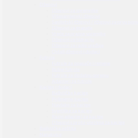
Džepovi
Džepovi za spremnike
Višenamjenski džepovi
Sanitetski džepovi / džepovi za prvu pom
Džepovi za granate
Vreće za prazne spremike
Džepovi za hidraciju
Džepovi za radio uređaje
Ostali džepovi i dodaci
Futrole
Futrole za opasače i remene
Butne futrole
Futrole za dodatnu opremu
Adapteri za futrole
Kacige i dodaci
Balističke kacige
Polimerne kacige
Navlake za kacige
Svjetiljke za kacige
Razni adapteri za kacige
Džepovi s protu-utezima za kacige
Balistička zaštita
Narukvice