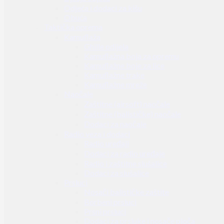
Odjeća i dodaci za kišu
Obuća
Taktička oprema
Kamuflaža
Ghille odijela
Kamuflažna boja za opremu
Kamuflažne boje za lice
Kamuflažne trake
Kamuflažne mreže
Naočale
Zaštitne (airsoft) naočale
Zaštitne (balističke) naočale
Dodaci za naočale
Radio veza i dodaci
Radio uređaji
Dodaci za radio uređaje
Radio i zaštitne slušalice
Dodaci za slušalice
Prsluci
Nosači balističke zaštite
Borbeni prsluci
Prsni prsluci
Dodaci za prsluke i nosače ploča