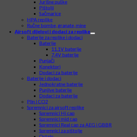
Spring replike
Snajperske puške
Jurišne puške
Pištolji
Sačmarice
HPA replike
Ručne bombe, granate, mine
Airsoft dijelovi i dodaci za replike
Baterije za replike i dodaci
Baterije
11.1V baterije
7.4V baterije
Punjači
Konektori
Dodaci za baterije
Baterije i dodaci
Jednokratne baterije
Punjive baterije
Dodaci za baterije
Plin i CO2
Spremnici za airsoft replike
Spremnici Hi cap
Spremnici mid cap
Spremnici Real cap za AEG i GBBR