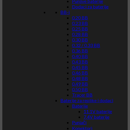
Punjive baterije
Dodaci za baterije
BB-i
0.20 BB
0.23 BB
0.25 BB
0.28 BB
0.30 BB
0.32 / 0.33 BB
0.36 BB
0.40 BB
0.43 BB
0.45 BB
0.46 BB
0.48 BB
0.49 BB
0.50 BB
Tracer BB
Baterije za replike i dodaci
Baterije
11.1V baterije
7.4V baterije
Punjači
Konektori