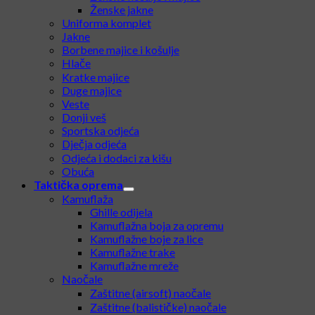
Ženske hlače i suknje
Ženske košulje i majice
Ženske jakne
Uniforma komplet
Jakne
Borbene majice i košulje
Hlače
Kratke majice
Duge majice
Veste
Donji veš
Sportska odjeća
Dječja odjeća
Odjeća i dodaci za kišu
Obuća
Taktička oprema
Kamuflaža
Ghille odijela
Kamuflažna boja za opremu
Kamuflažne boje za lice
Kamuflažne trake
Kamuflažne mreže
Naočale