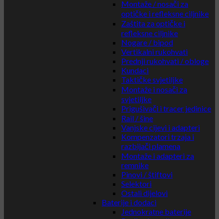
Montaže / nosači za
optičke i refleksne ciljnike
Zaštita za optičke i
refleksne ciljnike
Nogare / bipod
Vertikalni rukohvati
Prednji rukohvati / obloge
Kundaci
Taktičke svjetiljke
Montaže i nosači za
svjetiljke
Prigušivači i tracer jedinice
Rail / šine
Vanjske cijevi i adapteri
Kompenzatori trzaja i
razbijači plamena
Montaže i adapteri za
remnike
Pinovi / štiftovi
Selektori
Ostali dijelovi
Baterije i dodaci
Jednokratne baterije