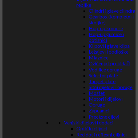
replike
Cilindri i glave cilindra
Gearbox (kompletni i
školjke)
Hop-up komore
Hop-up gumice i
potisnici
Klipovi i glave klipa
Ležajevi i podloške
Mlaznice
Ožičenja i prekidači
Vodilice opruge
Selector plate
Tappet plate
Sitni dijelovi i opruge
Mosfet
Motori i dijelovi
Opruge
Zupčanici
Precizne cijevi
Vanjski dijelovi i dodaci
Optički ciljnici
Red dot i reflexni ciljnici