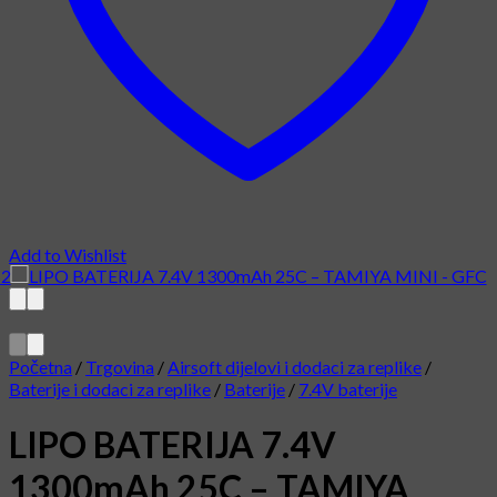
Add to Wishlist
Početna
/
Trgovina
/
Airsoft dijelovi i dodaci za replike
/
Baterije i dodaci za replike
/
Baterije
/
7.4V baterije
LIPO BATERIJA 7.4V
1300mAh 25C – TAMIYA