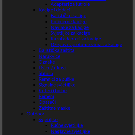
Adapteri za futrole
Kacige i dodaci
Balističke kacige
Polimerne kacige
Navlake za kacige
Svjetiljke za kacige
Razni adapteri za kacige
Džepovi s protu-utezima za kacige
Balistička zaštita
Narukvice
Oznake
Lisice / okovi
Štitnici
Remnici za puške
Signalne svjetiljke
Koferi i torbe
Remeni
Opasači
Zaštitne maske
Outdoor
Svjetiljke
Ručne svjetiljke
Naglavne svjetiljke