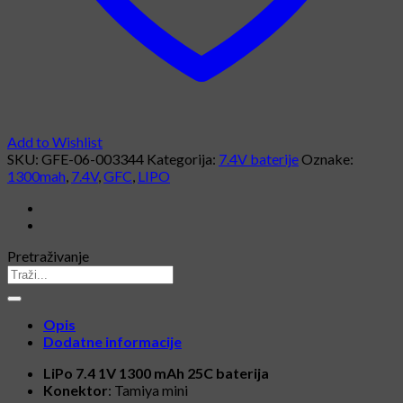
Add to Wishlist
SKU:
GFE-06-003344
Kategorija:
7.4V baterije
Oznake:
1300mah
,
7.4V
,
GFC
,
LIPO
Pretraživanje
Opis
Dodatne informacije
LiPo 7.4 1V 1300 mAh 25C baterija
Konektor
: Tamiya mini