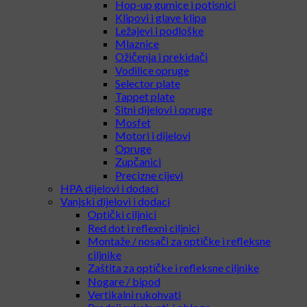
Gearbox (kompletni i školjke)
Hop-up komore
Hop-up gumice i potisnici
Klipovi i glave klipa
Ležajevi i podloške
Mlaznice
Ožičenja i prekidači
Vodilice opruge
Selector plate
Tappet plate
Sitni dijelovi i opruge
Mosfet
Motori i dijelovi
Opruge
Zupčanici
Precizne cijevi
HPA dijelovi i dodaci
Vanjski dijelovi i dodaci
Optički ciljnici
Red dot i reflexni ciljnici
Montaže / nosači za optičke i refleksne
ciljnike
Zaštita za optičke i refleksne ciljnike