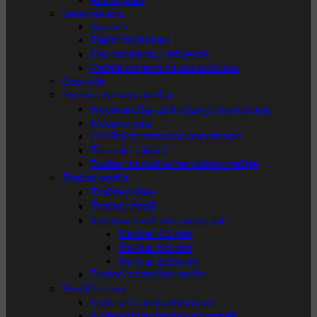
Samoobrana
Suzavci
Električni šokeri
Osobni alarm / privjesak
Ostala oprema za samoobranu
Gearskin
Noćni i termalni uređaji
Noćni uređaji za kretanje i osmatranje
Noćni ciljnici
Uređaji za termalno osmatranje
Termalni ciljnici
Dodaci za noćne i termalne uređaje
Zračno oružje
Zračne puške
Zračni pištolji
Streljivo i potrošni materijal
Kalibar 4.5 mm
Kalibar 5.5 mm
Kalibar 6.35 mm
Dodaci za zračno oružje
Streličarstvo
Složeni i standardni lukovi
Složeni i standardni samostreli