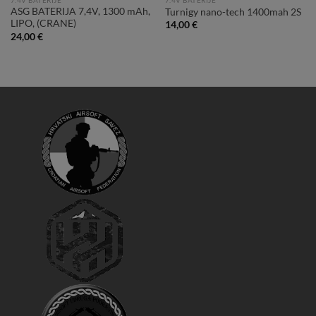
ASG BATERIJA 7,4V, 1300 mAh,
Turnigy nano-tech 1400mah 2S
LIPO, (CRANE)
14,00
€
24,00
€