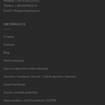
Mobitel: +385916029342
Telefon: +38548480216
Email: info@gearupshop.eu
INFORMACIJE
O nama
Kontakt
Blog
Načini plaćanja
Izjava o sigurnosti online plaćanja
Dostava / zamjena / povrat / raskid ugovora / jamstvo
Uvjeti korištenja
Zaštita osobnih podataka
Opća uredba o zaštiti podataka (GDPR)