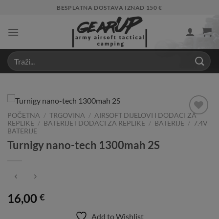
Skip
BESPLATNA DOSTAVA IZNAD 150 €
to
content
POČETNA
/
TRGOVINA
/
AIRSOFT DIJELOVI I DODACI ZA
REPLIKE
/
BATERIJE I DODACI ZA REPLIKE
/
BATERIJE
/
7.4V
Add to
BATERIJE
Wishlist
Turnigy nano-tech 1300mah 2S
16,00
€
Add to Wishlist