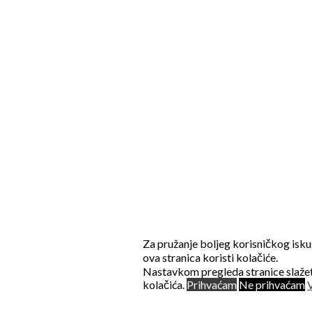
Za pružanje boljeg korisničkog isku
ova stranica koristi kolačiće.
Nastavkom pregleda stranice slažet
kolačića.
Prihvaćam
Ne prihvaćam
V