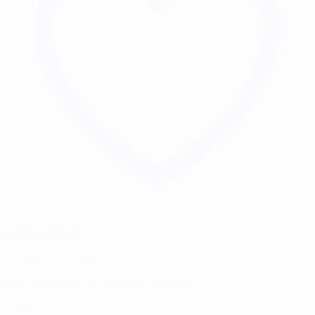
Add to Wishlist
Dodaci za baterije
LIPO SAFE BAG 18×22 PIRATE ARMS
11,00
€