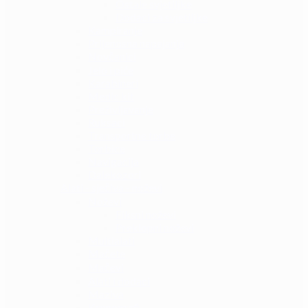
Ostale svjetiljke
Dodaci za svjetiljke
Kampiranje
Prijenosna napajanja
Novčanici
Jelo i piće
Karabineri
Medic kit
Preživljavanje
Ruksaci
Transportne torbe
Torbice
Navigacija
Dalekozori
Alati - sječiva - noževi
Noževi
Fiksni noževi
Preklopni noževi
Multialati
Mačete
Mačevi
Alati i dodaci
Maziva
Kronografi