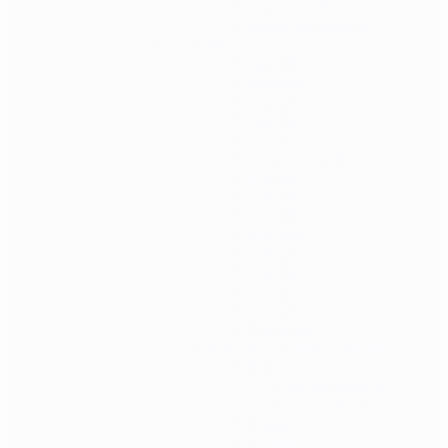
Punjive baterije
Dodaci za baterije
BB-i
0.20 BB
0.23 BB
0.25 BB
0.28 BB
0.30 BB
0.32 / 0.33 BB
0.36 BB
0.40 BB
0.43 BB
0.45 BB
0.46 BB
0.48 BB
0.49 BB
0.50 BB
Tracer BB
Baterije za replike i dodaci
Baterije
11.1V baterije
7.4V baterije
Punjači
Konektori