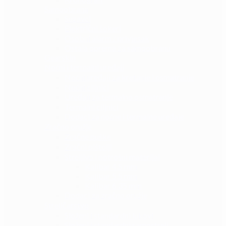
Samoobrana
Suzavci
Električni šokeri
Osobni alarm / privjesak
Ostala oprema za samoobranu
Gearskin
Noćni i termalni uređaji
Noćni uređaji za kretanje i osmatranje
Noćni ciljnici
Uređaji za termalno osmatranje
Termalni ciljnici
Dodaci za noćne i termalne uređaje
Zračno oružje
Zračne puške
Zračni pištolji
Streljivo i potrošni materijal
Kalibar 4.5 mm
Kalibar 5.5 mm
Kalibar 6.35 mm
Dodaci za zračno oružje
Streličarstvo
Složeni i standardni lukovi
Složeni i standardni samostreli