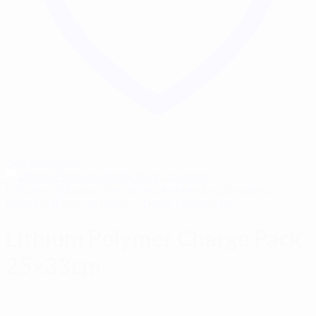
Add to Wishlist
Početna
/
Trgovina
/
Airsoft dijelovi i dodaci za replike
/
Baterije i dodaci za replike
/
Dodaci za baterije
Lithium Polymer Charge Pack
25x33cm