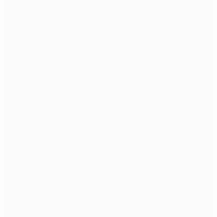
Montaže / nosači za
optičke i refleksne ciljnike
Zaštita za optičke i
refleksne ciljnike
Nogare / bipod
Vertikalni rukohvati
Prednji rukohvati / obloge
Kundaci
Taktičke svjetiljke
Montaže i nosači za
svjetiljke
Prigušivači i tracer jedinice
Rail / šine
Vanjske cijevi i adapteri
Kompenzatori trzaja i
razbijači plamena
Montaže i adapteri za
remnike
Pinovi / štiftovi
Selektori
Ostali dijelovi
Baterije i dodaci
Jednokratne baterije