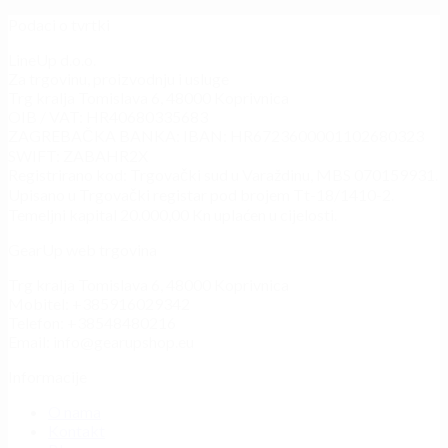
Podaci o tvrtki
LineUp d.o.o.
Za trgovinu, proizvodnju i usluge
Trg kralja Tomislava 6, 48000 Koprivnica
OIB / VAT: HR40680335683
ZAGREBAČKA BANKA: IBAN: HR6723600001102680323
SWIFT: ZABAHR2X
Registrirano kod: Trgovački sud u Varaždinu, MBS 070159931.
Upisano u Trgovački registar pod brojem Tt-18/1410-2.
Temeljni kapital 20.000,00 Kn uplaćen u cijelosti.
GearUp web trgovina
Trg kralja Tomislava 6, 48000 Koprivnica
Mobitel: +385916029342
Telefon: +38548480216
Email: info@gearupshop.eu
Informacije
O nama
Kontakt