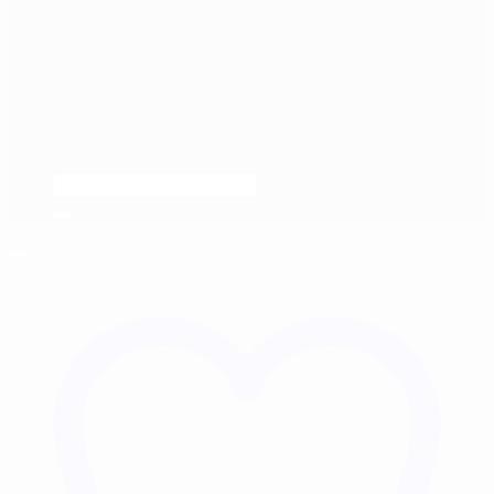
Strijele za lukove i samostrele
Dijelovi i dodaci za lukove i samostrele
Oprema za streljaštvo
Oprema za trening streljaštva
Pračke
Surplus
AKCIJA