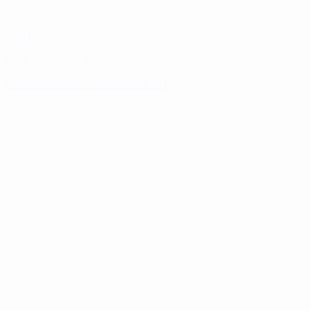
Add to Wishlist
Dodaci za baterije
LIPO SAFE BAG 18×23 NIMROD
10,00
€