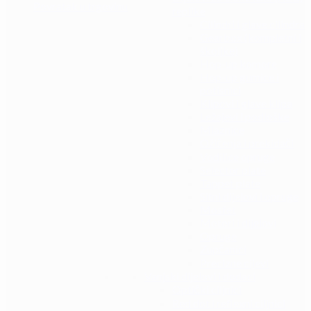
Povratak u trgovinu
replike
Cilindri i glave cilindra
Gearbox (kompletni i
školjke)
Hop-up komore
Hop-up gumice i
potisnici
Klipovi i glave klipa
Ležajevi i podloške
Mlaznice
Ožičenja i prekidači
Vodilice opruge
Selector plate
Tappet plate
Sitni dijelovi i opruge
Mosfet
Motori i dijelovi
Opruge
Zupčanici
Precizne cijevi
Vanjski dijelovi i dodaci
Optički ciljnici
Red dot i reflexni ciljnici