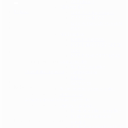
AEP pištolji
GBB replike
Prijava
GBB Pištolj green gas
GBB Pištolj CO2
GBB Puške CO2 / GREEN
GAS
NBB replike
NBB Pištolj CO2
NBB Puške CO2 / GREEN
GAS
NBB Pištolj GREEN GAS
Spring replike
Nema proizvoda u košarici.
Snajperske puške
Povratak u trgovinu
Jurišne puške
Pištolji
Sačmarice
Košarica
Ručne bombe, granate, mine
HPA replike
Airsoft dijelovi i dodaci za replike
Dijelovi unutrašnji
Dijelovi za plinske replike
Dijelovi za replike na
Nema proizvoda u košarici.
oprugu
Dijelovi za električne (AEG)