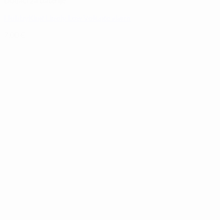
Dodaci za baterije
HobbyKing Lipoly Low Voltage alarm
7,00
€