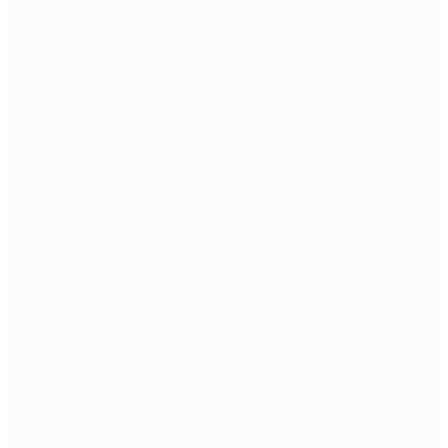
Radio uređaji
Dodaci za radio uređaje
Radio i zaštitne slušalice
Dodaci za slušalice
Prsluci
Nosači balističke zaštite
Borbeni prsluci
Prsni prsluci
Dodaci za prsluke i nosače ploča
Džepovi
Džepovi za spremnike
Višenamjenski džepovi
Sanitetski džepovi / džepovi za prvu
pomoć
Džepovi za granate
Vreće za prazne spremike
Džepovi za hidraciju
Džepovi za radio uređaje
Ostali džepovi i dodaci
Futrole
Futrole za opasače i remene
Butne futrole
Futrole za dodatnu opremu