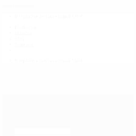
Skip to content
Besplatna dostava iznad 150 €
Naslovna
O nama
Blog
Kontakt
Besplatna dostava iznad 150 €
MENU
MENU
Airsoft replike
AEG airsoft replike
Jurišne puške
SMG
Snajperi / DMR
Strojnice