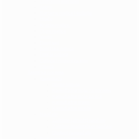
Uniforma komplet
Jakne
Borbene majice i košulje
Hlače
Kratke majice
Duge majice
Veste
Donji veš
Sportska odjeća
Dječja odjeća
Odjeća i dodaci za kišu
Obuća
Taktička oprema
Kamuflaža
Ghille odijela
Kamuflažna boja za opremu
Kamuflažne boje za lice
Kamuflažne trake
Kamuflažne mreže
Naočale
Zaštitne (airsoft) naočale
Zaštitne (balističke) naočale
Dodaci za naočale
Radio veza i dodaci