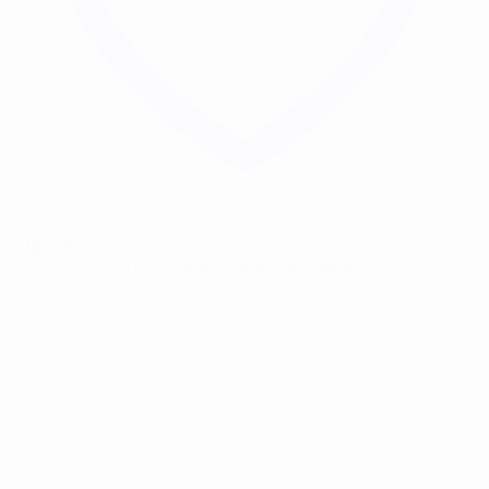
Add to Wishlist
SKU:
SAFE0320
Kategorija:
Dodaci za baterije