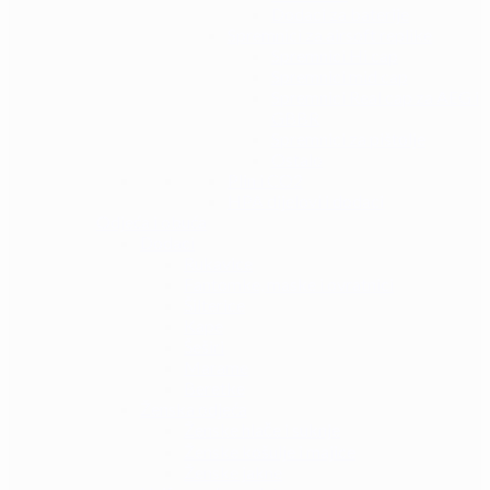
Dodaci za baterije
Spremnici za airsoft replike
Spremnici Hi cap
Spremnici mid cap
Spremnici Real cap za AEG i
GBBR
Spremnici za pištolje
Ostalo
Plin i CO2
HPA dijelovi i dodaci
Odjeća i obuća
Dodaci
Rukavice
Fantomke, maske i ovratnici
Šilterice
Kape
Šeširi
Marame
Beretke
Ženska odjeća
Ženske hlače i suknje
Ženske košulje i majice
Ženske jakne