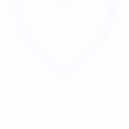
Add to Wishlist
Dodaci za baterije
6S Hobbyking Lipo Cell Checker
8,00
€