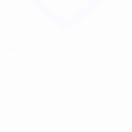
Add to Wishlist
Dodaci za baterije
Lithium Polymer Charge Pack 18X22cm
5,50
€