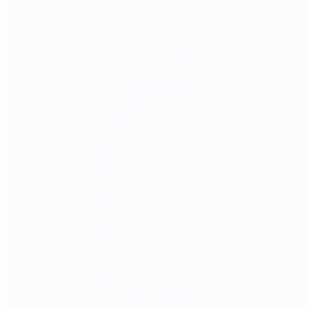
Adapteri za futrole
Kacige i dodaci
Balističke kacige
Polimerne kacige
Navlake za kacige
Svjetiljke za kacige
Razni adapteri za kacige
Džepovi s protu-utezima za kacige
Balistička zaštita
Narukvice
Oznake
Lisice / okovi
Štitnici
Remnici za puške
Signalne svjetiljke
Koferi i torbe
Remeni
Opasači
Zaštitne maske
Outdoor
Svjetiljke
Ručne svjetiljke
Naglavne svjetiljke