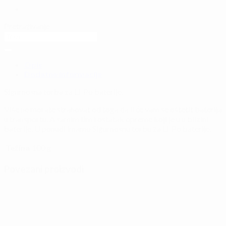
Pretraživanje
Opis
Dodatne informacije
Sigurnosna torba za Li-Po baterije.
Više ne morate strahovat od toga da li će vam se oštetit baterija
u transportu. A samim tim i ostatak opreme koji je u u blizini
baterije. U ponudi imamo Sigurnosnu torbu za Li-Po baterije.
Težina
100 g
Povezani proizvodi