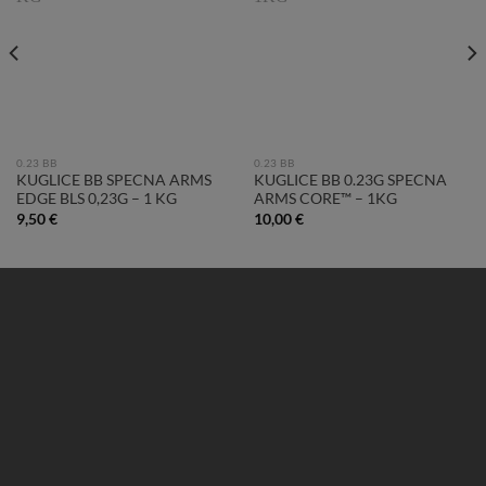
0.23 BB
0.23 BB
KUGLICE BB SPECNA ARMS
KUGLICE BB 0.23G SPECNA
EDGE BLS 0,23G – 1 KG
ARMS CORE™ – 1KG
9,50
€
10,00
€