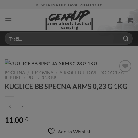
Skip
BESPLATNA DOSTAVA IZNAD 150 €
to
content
POČETNA
/
TRGOVINA
/
AIRSOFT DIJELOVI I DODACI ZA
REPLIKE
/
BB-I
/
0.23 BB
Add to
Wishlist
KUGLICE BB SPECNA ARMS 0,23 G 1KG
11,00
€
Add to Wishlist