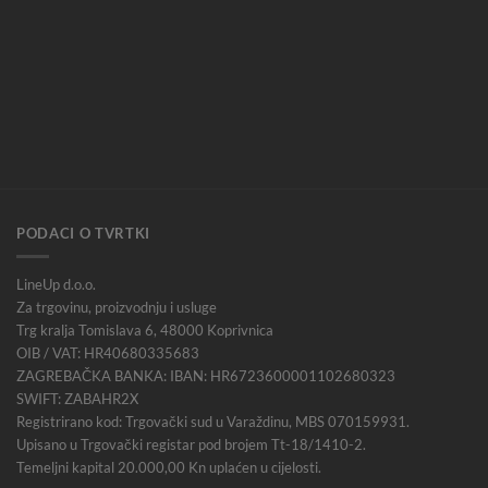
PODACI O TVRTKI
LineUp d.o.o.
Za trgovinu, proizvodnju i usluge
Trg kralja Tomislava 6, 48000 Koprivnica
OIB / VAT: HR40680335683
ZAGREBAČKA BANKA: IBAN: HR6723600001102680323
SWIFT: ZABAHR2X
Registrirano kod: Trgovački sud u Varaždinu, MBS 070159931.
Upisano u Trgovački registar pod brojem Tt-18/1410-2.
Temeljni kapital 20.000,00 Kn uplaćen u cijelosti.