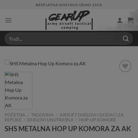
Skip
BESPLATNA DOSTAVA IZNAD 150 €
to
content
Add to
Wishlist
POČETNA
/
TRGOVINA
/
AIRSOFT DIJELOVI I DODACI ZA
REPLIKE
/
DIJELOVI UNUTRAŠNJI
/
HOP-UP KOMORE
SHS METALNA HOP UP KOMORA ZA AK