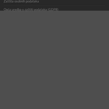
Zaštita osobnih podataka
Opća uredba o zaštiti podataka (GDPR)
EU alternativno rješavanje potrošačkih sporova
Tumačenje dijela zakona o oružju koje se odnosi na airsoft replike
Registracija korisnika
Copyright 2026 ©
GearUp