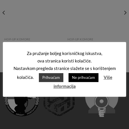
HOP-UP KOMORE
HOP-UP KOMORE
AIRSOFT PRO – HOP UP
SPECNA ARMS BY MAXX CNC
KOMORA SET CNC M4 –
HOP UP KOMORA M4
Za pružanje boljeg korisničkog iskustva,
GEN.3
80,00
€
40,00
€
ova stranica koristi kolačiće.
Nastavkom pregleda stranice slažete se s korištenjem
kolačića.
Više
Prihvaćam
Ne prihvaćam
informacija