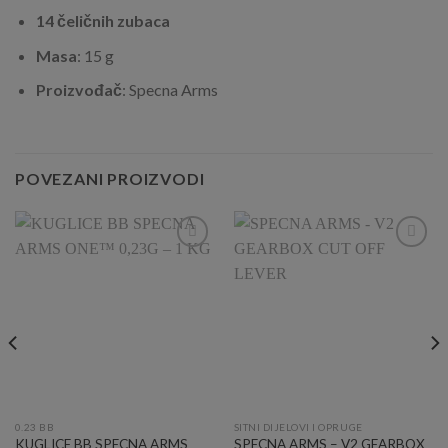
14 čeličnih zubaca
Masa
: 15 g
Proizvođač
: Specna Arms
POVEZANI PROIZVODI
Add to
Add to
Wishlist
Wishlist
0.23 BB
SITNI DIJELOVI I OPRUGE
KUGLICE BB SPECNA ARMS
SPECNA ARMS – V2 GEARBOX