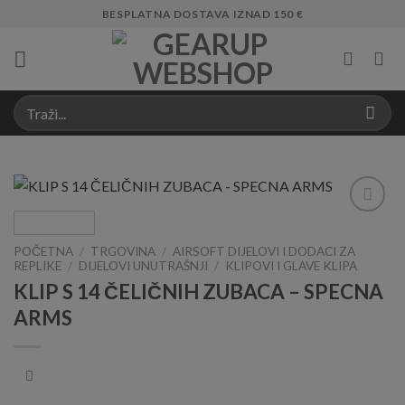
Skip
BESPLATNA DOSTAVA IZNAD 150 €
to
content
Add to
Wishlist
POČETNA
/
TRGOVINA
/
AIRSOFT DIJELOVI I DODACI ZA
REPLIKE
/
DIJELOVI UNUTRAŠNJI
/
KLIPOVI I GLAVE KLIPA
KLIP S 14 ČELIČNIH ZUBACA – SPECNA
ARMS