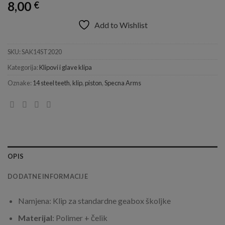
8,00
€
Add to Wishlist
SKU:
SAK14ST2020
Kategorija:
Klipovi i glave klipa
Oznake:
14 steel teeth
,
klip
,
piston
,
Specna Arms
OPIS
DODATNE INFORMACIJE
Namjena: Klip za standardne geabox školjke
Materijal
: Polimer + čelik