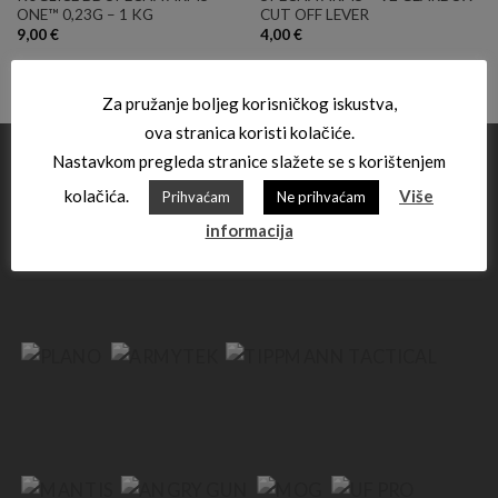
ONE™ 0,23G – 1 KG
CUT OFF LEVER
9,00
€
4,00
€
Za pružanje boljeg korisničkog iskustva,
ova stranica koristi kolačiće.
Nastavkom pregleda stranice slažete se s korištenjem
kolačića.
Više
Prihvaćam
Ne prihvaćam
informacija