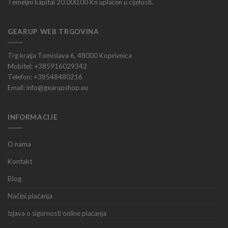
Temeljni kapital 20.000,00 Kn uplaćen u cijelosti.
GEARUP WEB TRGOVINA
Trg kralja Tomislava 6, 48000 Koprivnica
Mobitel: +385916029342
Telefon: +38548480216
Email: info@gearupshop.eu
INFORMACIJE
O nama
Kontakt
Blog
Načini plaćanja
Izjava o sigurnosti online plaćanja