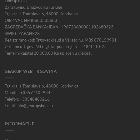
LineUp d.o.o.
Za trgovinu, proizvodnju i usluge
Trg kralja Tomislava 6, 48000 Koprivnica
OIB / VAT: HR40680335683
ZAGREBAČKA BANKA: IBAN: HR6723600001102680323
SWIFT: ZABAHR2X
Registrirano kod: Trgovački sud u Varaždinu, MBS 070159931.
Upisano u Trgovački registar pod brojem Tt-18/1410-2.
Temeljni kapital 20.000,00 Kn uplaćen u cijelosti.
GEARUP WEB TRGOVINA
Trg kralja Tomislava 6, 48000 Koprivnica
Mobitel: +385916029342
Telefon: +38548480216
Email: info@gearupshop.eu
INFORMACIJE