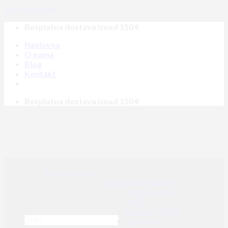
Skip to content
Besplatna dostava iznad 150 €
Naslovna
O nama
Blog
Kontakt
Besplatna dostava iznad 150 €
MENU
MENU
Airsoft replike
AEG airsoft replike
Jurišne puške
SMG
Snajperi / DMR
Strojnice