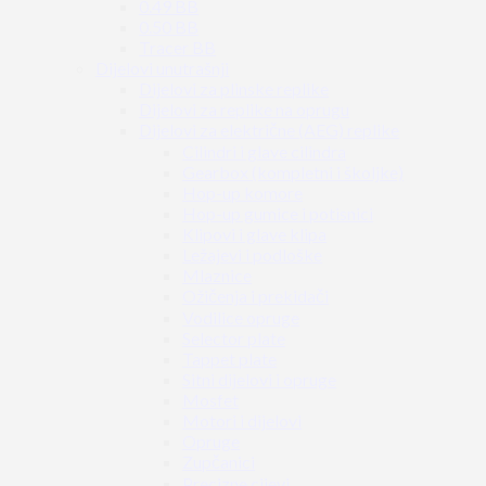
0.49 BB
0.50 BB
Tracer BB
Dijelovi unutrašnji
Dijelovi za plinske replike
Dijelovi za replike na oprugu
Dijelovi za električne (AEG) replike
Cilindri i glave cilindra
Gearbox (kompletni i školjke)
Hop-up komore
Hop-up gumice i potisnici
Klipovi i glave klipa
Ležajevi i podloške
Mlaznice
Ožičenja i prekidači
Vodilice opruge
Selector plate
Tappet plate
Sitni dijelovi i opruge
Mosfet
Motori i dijelovi
Opruge
Zupčanici
Precizne cijevi