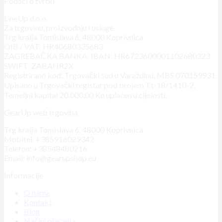
Podaci o tvrtki
LineUp d.o.o.
Za trgovinu, proizvodnju i usluge
Trg kralja Tomislava 6, 48000 Koprivnica
OIB / VAT: HR40680335683
ZAGREBAČKA BANKA: IBAN: HR6723600001102680323
SWIFT: ZABAHR2X
Registrirano kod: Trgovački sud u Varaždinu, MBS 070159931.
Upisano u Trgovački registar pod brojem Tt-18/1410-2.
Temeljni kapital 20.000,00 Kn uplaćen u cijelosti.
GearUp web trgovina
Trg kralja Tomislava 6, 48000 Koprivnica
Mobitel: +385916029342
Telefon: +38548480216
Email: info@gearupshop.eu
Informacije
O nama
Kontakt
Blog
Načini plaćanja