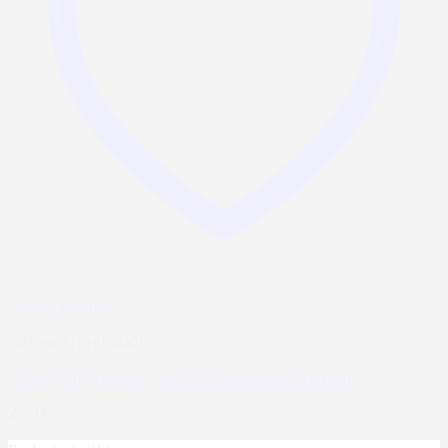
Add to Wishlist
Ožičenja i prekidači
Turnigy High Quality 16AWG Silicone wire red 1m
2,50
€