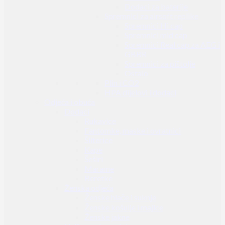
Dodaci za baterije
Spremnici za airsoft replike
Spremnici Hi cap
Spremnici mid cap
Spremnici Real cap za AEG i
GBBR
Spremnici za pištolje
Ostalo
Plin i CO2
HPA dijelovi i dodaci
Odjeća i obuća
Dodaci
Rukavice
Fantomke, maske i ovratnici
Šilterice
Kape
Šeširi
Marame
Beretke
Ženska odjeća
Ženske hlače i suknje
Ženske košulje i majice
Ženske jakne