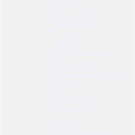
Radio uređaji
Dodaci za radio uređaje
Radio i zaštitne slušalice
Dodaci za slušalice
Prsluci
Nosači balističke zaštite
Borbeni prsluci
Prsni prsluci
Dodaci za prsluke i nosače ploča
Džepovi
Džepovi za spremnike
Višenamjenski džepovi
Sanitetski džepovi / džepovi za prvu
pomoć
Džepovi za granate
Vreće za prazne spremike
Džepovi za hidraciju
Džepovi za radio uređaje
Ostali džepovi i dodaci
Futrole
Futrole za opasače i remene
Butne futrole
Futrole za dodatnu opremu