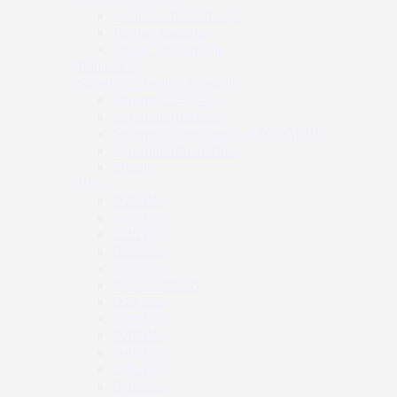
Jednokratne baterije
Punjive baterije
Dodaci za baterije
Plin i CO2
Spremnici za airsoft replike
Spremnici Hi cap
Spremnici mid cap
Spremnici Real cap za AEG i GBBR
Spremnici za pištolje
Ostalo
BB-i
0.20 BB
0.23 BB
0.25 BB
0.28 BB
0.30 BB
0.32 / 0.33 BB
0.36 BB
0.40 BB
0.43 BB
0.45 BB
0.46 BB
0.48 BB