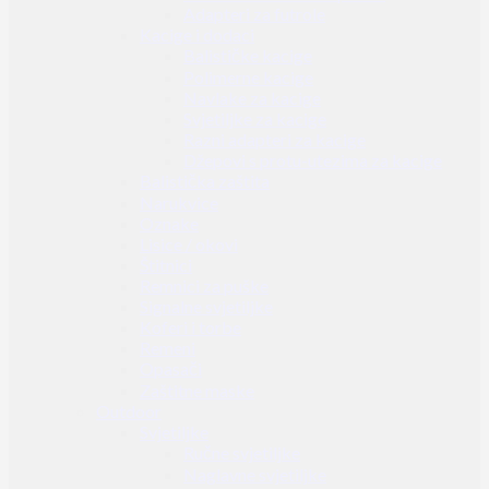
Adapteri za futrole
Kacige i dodaci
Balističke kacige
Polimerne kacige
Navlake za kacige
Svjetiljke za kacige
Razni adapteri za kacige
Džepovi s protu-utezima za kacige
Balistička zaštita
Narukvice
Oznake
Lisice / okovi
Štitnici
Remnici za puške
Signalne svjetiljke
Koferi i torbe
Remeni
Opasači
Zaštitne maske
Outdoor
Svjetiljke
Ručne svjetiljke
Naglavne svjetiljke