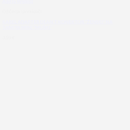
Add to Wishlist
Ožičenja i prekidači
KABEL ADAPTER DEAN T KONEKTOR “ŽENSKI” NA
TAMIYA MINI “MUŠKI”
3,50
€