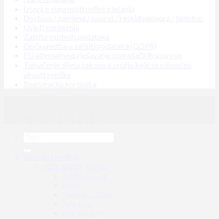
Izjava o sigurnosti online plaćanja
Dostava / zamjena / povrat / raskid ugovora / jamstvo
Uvjeti korištenja
Zaštita osobnih podataka
Opća uredba o zaštiti podataka (GDPR)
EU alternativno rješavanje potrošačkih sporova
Tumačenje dijela zakona o oružju koje se odnosi na
airsoft replike
Registracija korisnika
Copyright 2026 ©
GearUp
Airsoft replike
AEG airsoft replike
Jurišne puške
SMG
Snajperi / DMR
Strojnice
AEP pištolji