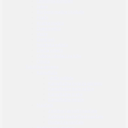
Uniforma komplet
Jakne
Borbene majice i košulje
Hlače
Kratke majice
Duge majice
Veste
Donji veš
Sportska odjeća
Dječja odjeća
Odjeća i dodaci za kišu
Obuća
Taktička oprema
Kamuflaža
Ghille odijela
Kamuflažna boja za opremu
Kamuflažne boje za lice
Kamuflažne trake
Kamuflažne mreže
Naočale
Zaštitne (airsoft) naočale
Zaštitne (balističke) naočale
Dodaci za naočale
Radio veza i dodaci