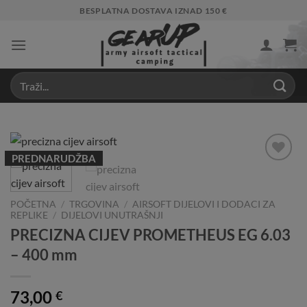
Skip
BESPLATNA DOSTAVA IZNAD 150 €
to
content
PREDNARUDŽBA
Add to
Wishlist
POČETNA
/
TRGOVINA
/
AIRSOFT DIJELOVI I DODACI ZA
REPLIKE
/
DIJELOVI UNUTRAŠNJI
PRECIZNA CIJEV PROMETHEUS EG 6.03
– 400 mm
73,00
€