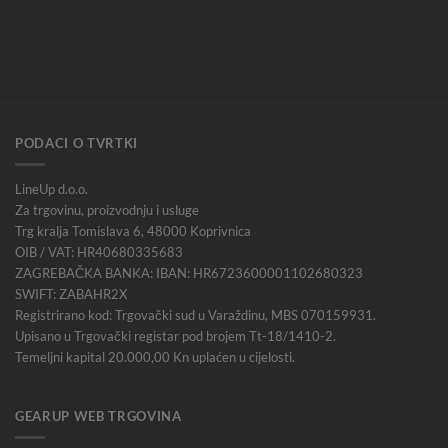
PODACI O TVRTKI
LineUp d.o.o.
Za trgovinu, proizvodnju i usluge
Trg kralja Tomislava 6, 48000 Koprivnica
OIB / VAT: HR40680335683
ZAGREBAČKA BANKA: IBAN: HR6723600001102680323
SWIFT: ZABAHR2X
Registrirano kod: Trgovački sud u Varaždinu, MBS 070159931.
Upisano u Trgovački registar pod brojem Tt-18/1410-2.
Temeljni kapital 20.000,00 Kn uplaćen u cijelosti.
GEARUP WEB TRGOVINA