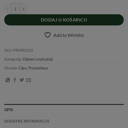
PRECIZNA CIJEV PROMETHEUS EG 6.03 - 400 mm količina
DODAJ U KOŠARICU
Add to Wishlist
SKU:
PROM2020
Kategorija:
Dijelovi unutrašnji
Oznake:
Cijev
,
Prometheus
OPIS
DODATNE INFORMACIJE