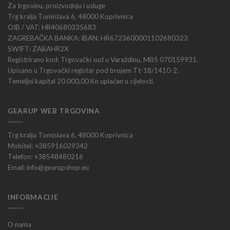
Za trgovinu, proizvodnju i usluge
Trg kralja Tomislava 6, 48000 Koprivnica
OIB / VAT: HR40680335683
ZAGREBAČKA BANKA: IBAN: HR6723600001102680323
SWIFT: ZABAHR2X
Registrirano kod: Trgovački sud u Varaždinu, MBS 070159931.
Upisano u Trgovački registar pod brojem Tt-18/1410-2.
Temeljni kapital 20.000,00 Kn uplaćen u cijelosti.
GEARUP WEB TRGOVINA
Trg kralja Tomislava 6, 48000 Koprivnica
Mobitel: +385916029342
Telefon: +38548480216
Email: info@gearupshop.eu
INFORMACIJE
O nama