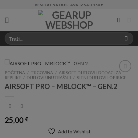
Skip
BESPLATNA DOSTAVA IZNAD 150 €
to
content
POČETNA
/
TRGOVINA
/
AIRSOFT DIJELOVI I DODACI ZA
REPLIKE
/
DIJELOVI UNUTRAŠNJI
/
SITNI DIJELOVI I OPRUGE
Add to
Wishlist
AIRSOFT PRO – MBLOCK™ – GEN.2
25,00
€
Add to Wishlist