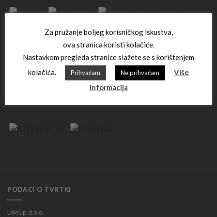
Za pružanje boljeg korisničkog iskustva,
ova stranica koristi kolačiće.
Nastavkom pregleda stranice slažete se s korištenjem
kolačića.
Više
Prihvaćam
Ne prihvaćam
informacija
PODACI O TVRTKI
LineUp d.o.o.