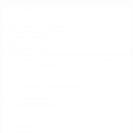
Podaci o tvrtki
LineUp d.o.o.
Za trgovinu, proizvodnju i usluge
Trg kralja Tomislava 6, 48000 Koprivnica
OIB / VAT: HR40680335683
ZAGREBAČKA BANKA: IBAN: HR6723600001102680323
SWIFT: ZABAHR2X
Registrirano kod: Trgovački sud u Varaždinu, MBS 070159931.
Upisano u Trgovački registar pod brojem Tt-18/1410-2.
Temeljni kapital 20.000,00 Kn uplaćen u cijelosti.
GearUp web trgovina
Trg kralja Tomislava 6, 48000 Koprivnica
Mobitel: +385916029342
Telefon: +38548480216
Email: info@gearupshop.eu
Informacije
O nama
Kontakt