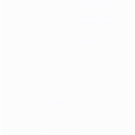
Dodaci za baterije
Spremnici za airsoft replike
Spremnici Hi cap
Spremnici mid cap
Spremnici Real cap za AEG i
GBBR
Spremnici za pištolje
Ostalo
Plin i CO2
HPA dijelovi i dodaci
Odjeća i obuća
Dodaci
Rukavice
Fantomke, maske i ovratnici
Šilterice
Kape
Šeširi
Marame
Beretke
Ženska odjeća
Ženske hlače i suknje
Ženske košulje i majice
Ženske jakne