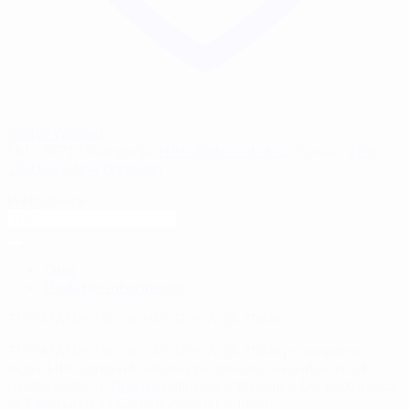
Add to Wishlist
SKU:
40713
Kategorija:
HPA dijelovi i dodaci
Oznake:
13ci
,
13ci boca
,
hpa
,
tippmann
Pretraživanje
Opis
Dodatne informacije
TIPPMANN 13ci 3K HPA BOCA ZA ZRAK
TIPPMANN 13ci 3K HPA BOCA ZA ZRAK je
kompaktni
lagani HPA spremnik. Idealan za stavljanje u kundak airsoft
replike puške iz
Tippmann
linije airsoft replika.
Do 1500 hitaca
sa
Tippmann
M4 Carbine Airsoft replikom.