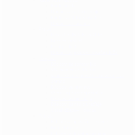
Radio uređaji
Dodaci za radio uređaje
Radio i zaštitne slušalice
Dodaci za slušalice
Prsluci
Nosači balističke zaštite
Borbeni prsluci
Prsni prsluci
Dodaci za prsluke i nosače ploča
Džepovi
Džepovi za spremnike
Višenamjenski džepovi
Sanitetski džepovi / džepovi za prvu
pomoć
Džepovi za granate
Vreće za prazne spremike
Džepovi za hidraciju
Džepovi za radio uređaje
Ostali džepovi i dodaci
Futrole
Futrole za opasače i remene
Butne futrole
Futrole za dodatnu opremu