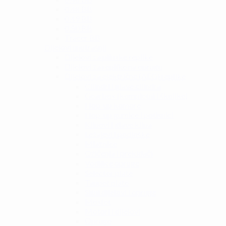
0.48 BB
0.49 BB
0.50 BB
Tracer BB
Dijelovi unutrašnji
Dijelovi za plinske replike
Dijelovi za replike na oprugu
Dijelovi za električne (AEG) replike
Cilindri i glave cilindra
Gearbox (kompletni i školjke)
Hop-up komore
Hop-up gumice i potisnici
Klipovi i glave klipa
Ležajevi i podloške
Mlaznice
Ožičenja i prekidači
Vodilice opruge
Selector plate
Tappet plate
Sitni dijelovi i opruge
Mosfet
Motori i dijelovi
Opruge