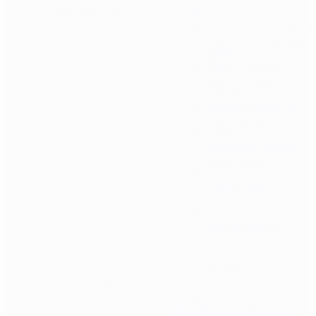
Povratak u trgovinu
replike
Cilindri i glave cilindra
Gearbox (kompletni i
školjke)
Hop-up komore
Hop-up gumice i
potisnici
Klipovi i glave klipa
Ležajevi i podloške
Mlaznice
Ožičenja i prekidači
Vodilice opruge
Selector plate
Tappet plate
Sitni dijelovi i opruge
Mosfet
Motori i dijelovi
Opruge
Zupčanici
Precizne cijevi
Vanjski dijelovi i dodaci
Optički ciljnici
Red dot i reflexni ciljnici