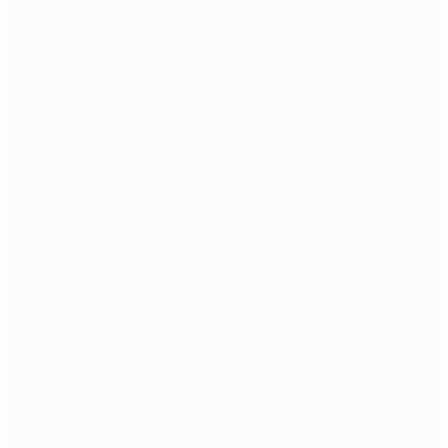
Adapteri za futrole
Kacige i dodaci
Balističke kacige
Polimerne kacige
Navlake za kacige
Svjetiljke za kacige
Razni adapteri za kacige
Džepovi s protu-utezima za kacige
Balistička zaštita
Narukvice
Oznake
Lisice / okovi
Štitnici
Remnici za puške
Signalne svjetiljke
Koferi i torbe
Remeni
Opasači
Zaštitne maske
Outdoor
Svjetiljke
Ručne svjetiljke
Naglavne svjetiljke