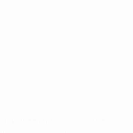
Početna
/
Trgovina
/
Airsoft dijelovi i dodaci za replike
/
HPA
dijelovi i dodaci
TIPPMANN 13ci 3K HPA
BOCA ZA ZRAK