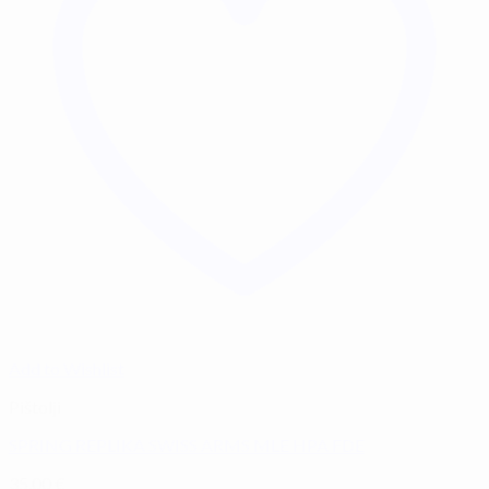
Add to Wishlist
Pištolji
SPRING REPLIKA SWISS ARMS MLE HPA FDE
35,00
€