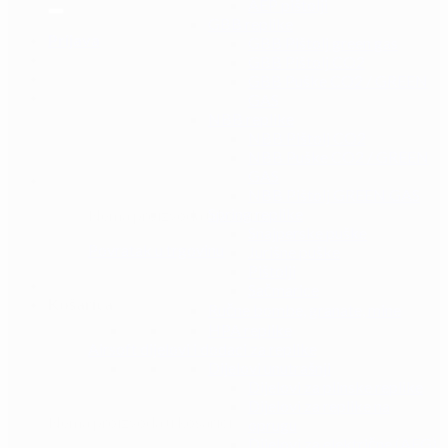
AEP pištolji
GBB replike
Prijava
GBB Pištolj green gas
GBB Pištolj CO2
GBB Puške CO2 / GREEN
GAS
NBB replike
NBB Pištolj CO2
NBB Puške CO2 / GREEN
GAS
NBB Pištolj GREEN GAS
Spring replike
Nema proizvoda u košarici.
Snajperske puške
Povratak u trgovinu
Jurišne puške
Pištolji
Sačmarice
Košarica
Ručne bombe, granate, mine
HPA replike
Airsoft dijelovi i dodaci za replike
Dijelovi unutrašnji
Dijelovi za plinske replike
Dijelovi za replike na
Nema proizvoda u košarici.
oprugu
Dijelovi za električne (AEG)