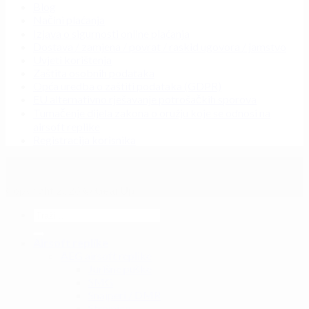
Blog
Načini plaćanja
Izjava o sigurnosti online plaćanja
Dostava / zamjena / povrat / raskid ugovora / jamstvo
Uvjeti korištenja
Zaštita osobnih podataka
Opća uredba o zaštiti podataka (GDPR)
EU alternativno rješavanje potrošačkih sporova
Tumačenje dijela zakona o oružju koje se odnosi na
airsoft replike
Registracija korisnika
Copyright 2026 ©
GearUp
Airsoft replike
AEG airsoft replike
Jurišne puške
SMG
Snajperi / DMR
Strojnice