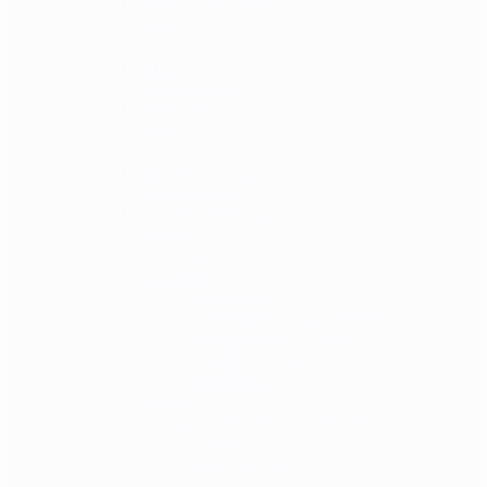
Uniforma komplet
Jakne
Borbene majice i košulje
Hlače
Kratke majice
Duge majice
Veste
Donji veš
Sportska odjeća
Dječja odjeća
Odjeća i dodaci za kišu
Obuća
Taktička oprema
Kamuflaža
Ghille odijela
Kamuflažna boja za opremu
Kamuflažne boje za lice
Kamuflažne trake
Kamuflažne mreže
Naočale
Zaštitne (airsoft) naočale
Zaštitne (balističke) naočale
Dodaci za naočale
Radio veza i dodaci