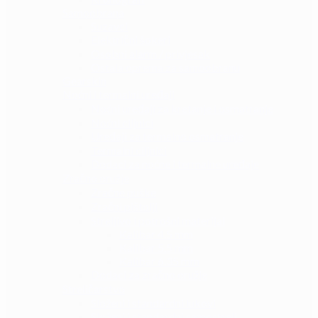
Samoobrana
Suzavci
Električni šokeri
Osobni alarm / privjesak
Ostala oprema za samoobranu
Gearskin
Noćni i termalni uređaji
Noćni uređaji za kretanje i osmatranje
Noćni ciljnici
Uređaji za termalno osmatranje
Termalni ciljnici
Dodaci za noćne i termalne uređaje
Zračno oružje
Zračne puške
Zračni pištolji
Streljivo i potrošni materijal
Kalibar 4.5 mm
Kalibar 5.5 mm
Kalibar 6.35 mm
Dodaci za zračno oružje
Streličarstvo
Složeni i standardni lukovi
Složeni i standardni samostreli