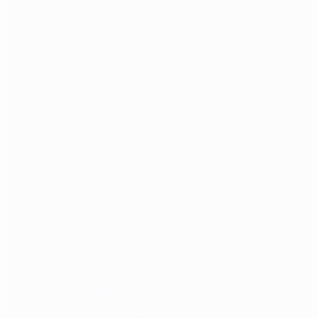
Ostale svjetiljke
Dodaci za svjetiljke
Kampiranje
Prijenosna napajanja
Novčanici
Jelo i piće
Karabineri
Medic kit
Preživljavanje
Ruksaci
Transportne torbe
Torbice
Navigacija
Dalekozori
Alati - sječiva - noževi
Noževi
Fiksni noževi
Preklopni noževi
Multialati
Mačete
Mačevi
Alati i dodaci
Maziva
Kronografi