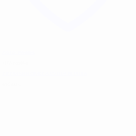
Add to Wishlist
HPA replike
TIPPMANN OMEGA V2 HPA REPLIKA
695,00
€