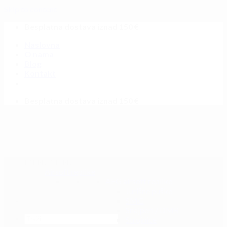
Skip to content
Besplatna dostava iznad 150 €
Naslovna
O nama
Blog
Kontakt
Besplatna dostava iznad 150 €
MENU
MENU
Airsoft replike
AEG airsoft replike
Jurišne puške
SMG
Snajperi / DMR
Strojnice