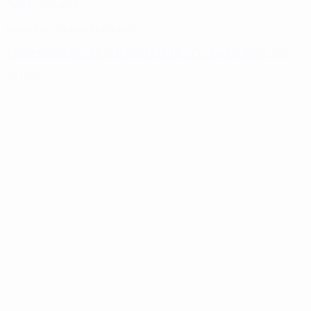
Add to Wishlist
Spremnici za airsoft replike
TIPPMANN REZERVNI SPREMNIK CO2 ZA OMEGA-PV
75,00
€