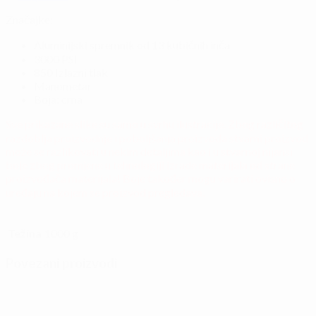
Značajke:
Aluminijski spremnik od 13 kubičnih inča
3000 PSI
850 Izlazni tlak
Manometar
Boja: crna
Sve prikazane slike su samo u svrhu ilustracije. Zbog različitog
razdoblja proizvodnje i poboljšanja proizvoda stvarni proizvod
može se razlikovati u nekim detaljima kao i u stvarnoj nijansi
boje zbog promjene u tehnologiji izrade materijala od strane
proizvođača materijala! Boje također mogu varirati ovisno o
uređaju na kojem se proizvod pregledava.
Težina
1000 g
Povezani proizvodi