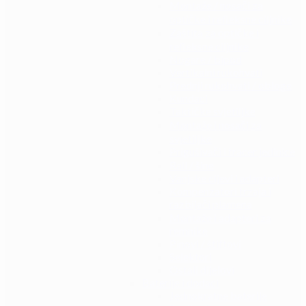
Montaže / nosači za
optičke i refleksne ciljnike
Zaštita za optičke i
refleksne ciljnike
Nogare / bipod
Vertikalni rukohvati
Prednji rukohvati / obloge
Kundaci
Taktičke svjetiljke
Montaže i nosači za
svjetiljke
Prigušivači i tracer jedinice
Rail / šine
Vanjske cijevi i adapteri
Kompenzatori trzaja i
razbijači plamena
Montaže i adapteri za
remnike
Pinovi / štiftovi
Selektori
Ostali dijelovi
Baterije i dodaci
Jednokratne baterije