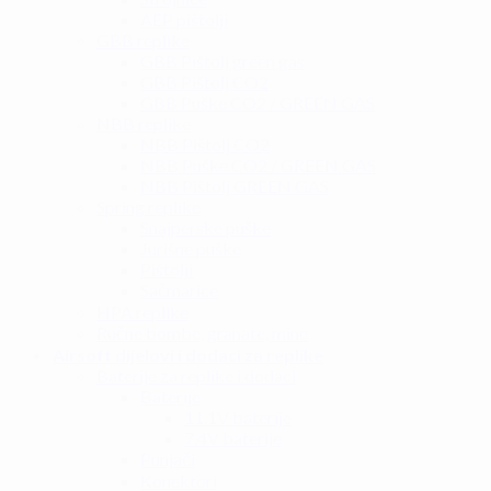
AEP pištolji
GBB replike
GBB Pištolj green gas
GBB Pištolj CO2
GBB Puške CO2 / GREEN GAS
NBB replike
NBB Pištolj CO2
NBB Puške CO2 / GREEN GAS
NBB Pištolj GREEN GAS
Spring replike
Snajperske puške
Jurišne puške
Pištolji
Sačmarice
HPA replike
Ručne bombe, granate, mine
Airsoft dijelovi i dodaci za replike
Baterije za replike i dodaci
Baterije
11.1V baterije
7.4V baterije
Punjači
Konektori