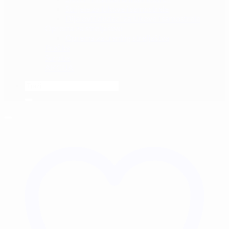
Strijele za lukove i samostrele
Dijelovi i dodaci za lukove i samostrele
Oprema za streljaštvo
Oprema za trening streljaštva
Pračke
Surplus
AKCIJA