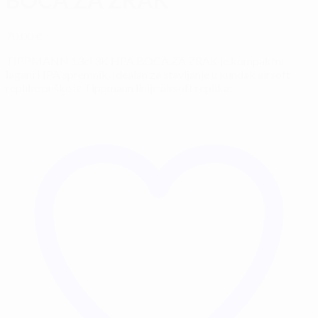
70,00
€
TIPPMANN 13ci 3K HPA BOCA ZA ZRAK je kompaktni
lagani HPA spremnik. Idealan za stavljanje u kundak airsoft
replike puške iz Tippmann linije airsoft replika.