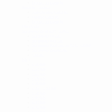
Dodaci za baterije
Baterije i dodaci
Jednokratne baterije
Punjive baterije
Dodaci za baterije
Plin i CO2
Spremnici za airsoft replike
Spremnici Hi cap
Spremnici mid cap
Spremnici Real cap za AEG i GBBR
Spremnici za pištolje
Ostalo
BB-i
0.20 BB
0.23 BB
0.25 BB
0.28 BB
0.30 BB
0.32 / 0.33 BB
0.36 BB
0.40 BB
0.43 BB
0.45 BB
0.46 BB