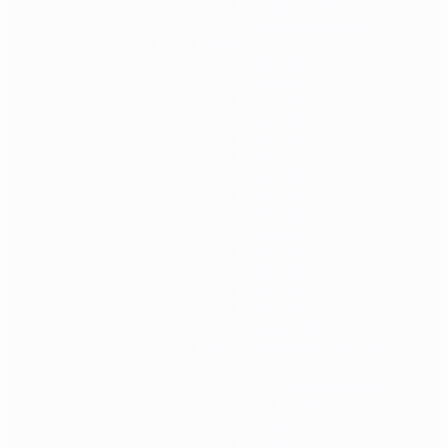
Punjive baterije
Dodaci za baterije
BB-i
0.20 BB
0.23 BB
0.25 BB
0.28 BB
0.30 BB
0.32 / 0.33 BB
0.36 BB
0.40 BB
0.43 BB
0.45 BB
0.46 BB
0.48 BB
0.49 BB
0.50 BB
Tracer BB
Baterije za replike i dodaci
Baterije
11.1V baterije
7.4V baterije
Punjači
Konektori