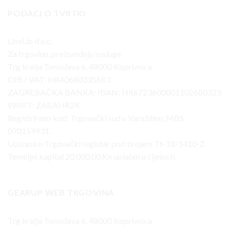
PODACI O TVRTKI
LineUp d.o.o.
Za trgovinu, proizvodnju i usluge
Trg kralja Tomislava 6, 48000 Koprivnica
OIB / VAT: HR40680335683
ZAGREBAČKA BANKA: IBAN: HR6723600001102680323
SWIFT: ZABAHR2X
Registrirano kod: Trgovački sud u Varaždinu, MBS
070159931.
Upisano u Trgovački registar pod brojem Tt-18/1410-2.
Temeljni kapital 20.000,00 Kn uplaćen u cijelosti.
GEARUP WEB TRGOVINA
Trg kralja Tomislava 6, 48000 Koprivnica