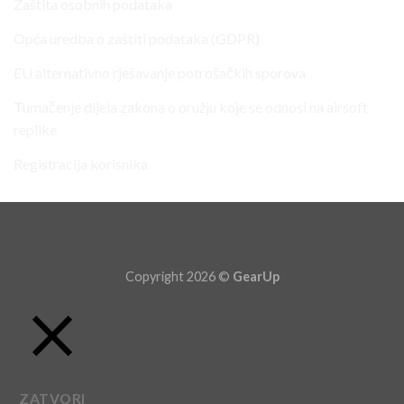
Zaštita osobnih podataka
Opća uredba o zaštiti podataka (GDPR)
EU alternativno rješavanje potrošačkih sporova
Tumačenje dijela zakona o oružju koje se odnosi na airsoft
replike
Registracija korisnika
Copyright 2026 ©
GearUp
ZATVORI