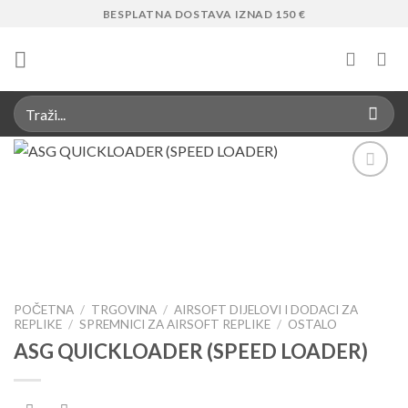
Skip
BESPLATNA DOSTAVA IZNAD 150 €
to
content
Add to
Wishlist
POČETNA
/
TRGOVINA
/
AIRSOFT DIJELOVI I DODACI ZA
REPLIKE
/
SPREMNICI ZA AIRSOFT REPLIKE
/
OSTALO
ASG QUICKLOADER (SPEED LOADER)