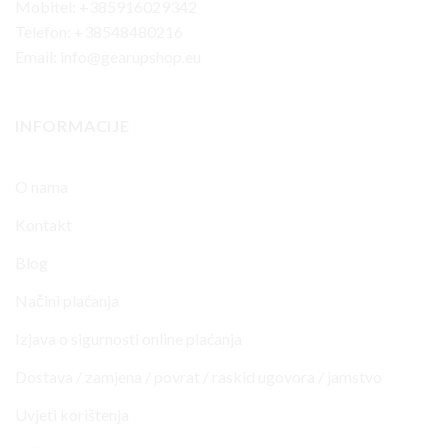
Mobitel: +385916029342
Telefon: +38548480216
Email: info@gearupshop.eu
INFORMACIJE
O nama
Kontakt
Blog
Načini plaćanja
Izjava o sigurnosti online plaćanja
Dostava / zamjena / povrat / raskid ugovora / jamstvo
Uvjeti korištenja