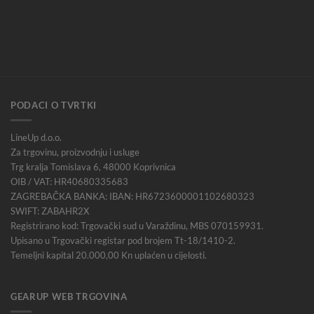
PODACI O TVRTKI
LineUp d.o.o.
Za trgovinu, proizvodnju i usluge
Trg kralja Tomislava 6, 48000 Koprivnica
OIB / VAT: HR40680335683
ZAGREBAČKA BANKA: IBAN: HR6723600001102680323
SWIFT: ZABAHR2X
Registrirano kod: Trgovački sud u Varaždinu, MBS 070159931.
Upisano u Trgovački registar pod brojem Tt-18/1410-2.
Temeljni kapital 20.000,00 Kn uplaćen u cijelosti.
GEARUP WEB TRGOVINA