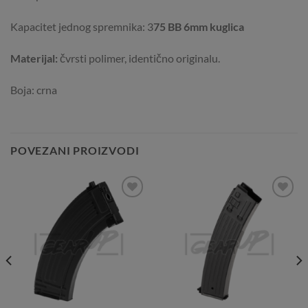
Kapacitet jednog spremnika: 3
75 BB 6mm kuglica
Materijal:
čvrsti polimer, identično originalu.
Boja: crna
POVEZANI PROIZVODI
Add to
Add to
Wishlist
Wishlist