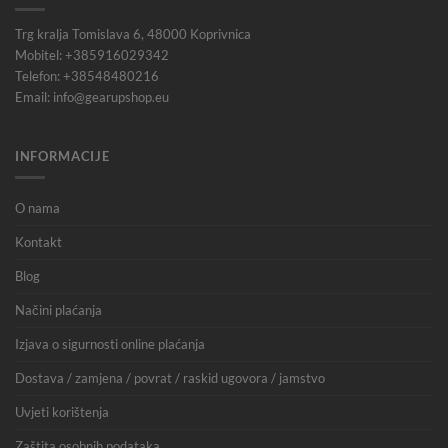
Trg kralja Tomislava 6, 48000 Koprivnica
Mobitel: +385916029342
Telefon: +38548480216
Email: info@gearupshop.eu
INFORMACIJE
O nama
Kontakt
Blog
Načini plaćanja
Izjava o sigurnosti online plaćanja
Dostava / zamjena / povrat / raskid ugovora / jamstvo
Uvjeti korištenja
Zaštita osobnih podataka