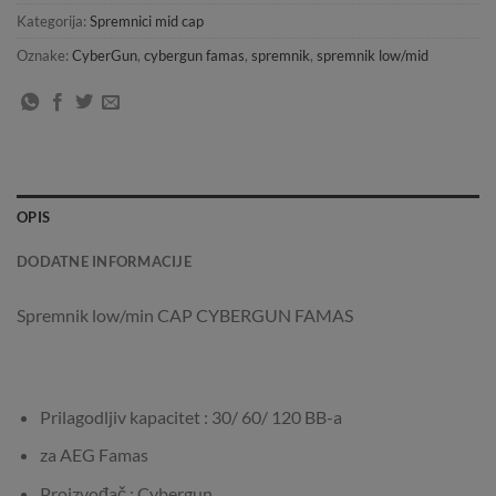
Kategorija:
Spremnici mid cap
Oznake:
CyberGun
,
cybergun famas
,
spremnik
,
spremnik low/mid
OPIS
DODATNE INFORMACIJE
Spremnik low/min CAP CYBERGUN FAMAS
Prilagodljiv kapacitet : 30/ 60/ 120 BB-a
za AEG Famas
Proizvođač : Cybergun