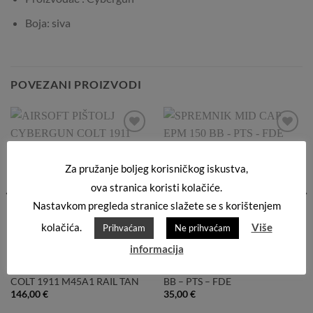
Boja: siva
POVEZANI PROIZVODI
Add to
Add to
Wishlist
Wishlist
Za pružanje boljeg korisničkog iskustva,
ova stranica koristi kolačiće.
Nastavkom pregleda stranice slažete se s korištenjem
kolačića.
Više
Prihvaćam
Ne prihvaćam
informacija
GBB PIŠTOLJ CO2
SPREMNICI MID CAP
AIRSOFT PIŠTOLJ CYBERGUN
SPREMNIK MID CAP EPM 150
COLT 1911 M45A1 RAIL TAN
BB – PTS – FDE
146,00
€
35,00
€