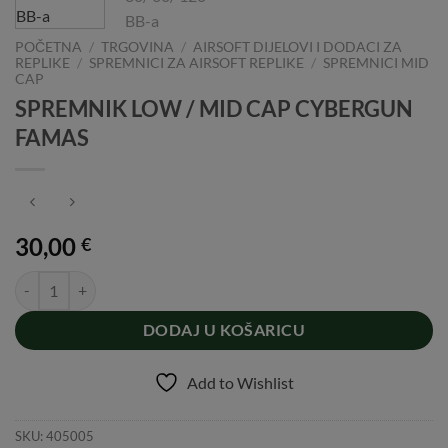
POČETNA
/
TRGOVINA
/
AIRSOFT DIJELOVI I DODACI ZA
REPLIKE
/
SPREMNICI ZA AIRSOFT REPLIKE
/
SPREMNICI MID
CAP
SPREMNIK LOW / MID CAP CYBERGUN
FAMAS
30,00
€
SPREMNIK LOW / MID CAP CYBERGUN FAMAS količina
DODAJ U KOŠARICU
Add to Wishlist
SKU:
405005