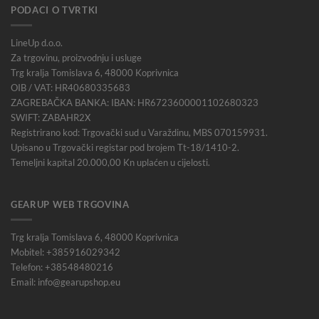
PODACI O TVRTKI
LineUp d.o.o.
Za trgovinu, proizvodnju i usluge
Trg kralja Tomislava 6, 48000 Koprivnica
OIB / VAT: HR40680335683
ZAGREBAČKA BANKA: IBAN: HR6723600001102680323
SWIFT: ZABAHR2X
Registrirano kod: Trgovački sud u Varaždinu, MBS 070159931.
Upisano u Trgovački registar pod brojem Tt-18/1410-2.
Temeljni kapital 20.000,00 Kn uplaćen u cijelosti.
GEARUP WEB TRGOVINA
Trg kralja Tomislava 6, 48000 Koprivnica
Mobitel: +385916029342
Telefon: +38548480216
Email: info@gearupshop.eu