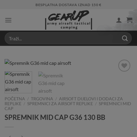
Skip
BESPLATNA DOSTAVA IZNAD 150 €
to
content
Add to
Wishlist
POČETNA
/
TRGOVINA
/
AIRSOFT DIJELOVI I DODACI ZA
REPLIKE
/
SPREMNICI ZA AIRSOFT REPLIKE
/
SPREMNICI MID
CAP
SPREMNIK MID CAP G36 130 BB