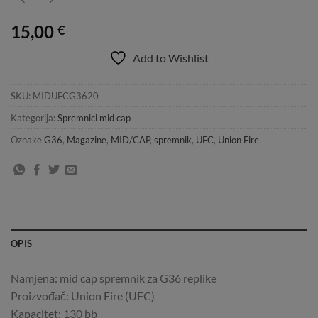
15,00
€
Add to Wishlist
SKU:
MIDUFCG3620
Kategorija:
Spremnici mid cap
Oznake
G36
,
Magazine
,
MID/CAP
,
spremnik
,
UFC
,
Union Fire
OPIS
Namjena: mid cap spremnik za G36 replike
Proizvođač: Union Fire (UFC)
Kapacitet: 130 bb