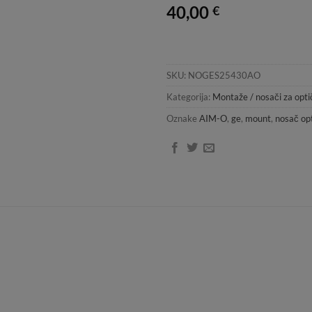
40,00
€
SKU:
NOGES25430AO
Kategorija:
Montaže / nosači za optič
Oznake
AIM-O
,
ge
,
mount
,
nosač op