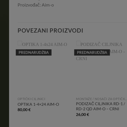
Proizvođač: Aim-o
POVEZANI PROIZVODI
PREDNARUDŽBA
PREDNARUDŽBA
dd to
Add to
Add to
shlist
Wishlist
Wishlist
OPTIČKI CILJNICI
MONTAŽE / NOSAČI ZA OPTIČKE I REFLEKSNE
x40E-
PODIZAČ CILJNIKA RD-1 /
OPTIKA 1-4×24 AIM-O
RD-2 QD AIM-O – CRNI
80,00
€
26,00
€