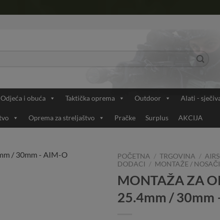
Odjeća i obuća
Taktička oprema
Outdoor
Alati - sječiv
tvo
Oprema za streljaštvo
Pračke
Surplus
AKCIJA
POČETNA
/
TRGOVINA
/
AIRS
DODACI
/
MONTAŽE / NOSAČI 
MONTAŽA ZA OP
Add to
Wishlist
25.4mm / 30mm 