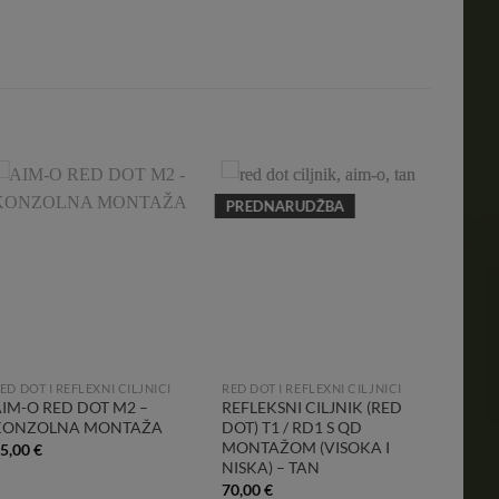
PREDNARUDŽBA
Add to
Add to
Wishlist
Wishlist
ED DOT I REFLEXNI CILJNICI
RED DOT I REFLEXNI CILJNICI
RED DOT
AIM-O RED DOT M2 –
REFLEKSNI CILJNIK (RED
REFLE
KONZOLNA MONTAŽA
DOT) T1 / RD1 S QD
– DE
MONTAŽOM (VISOKA I
5,00
€
60,00
NISKA) – TAN
70,00
€