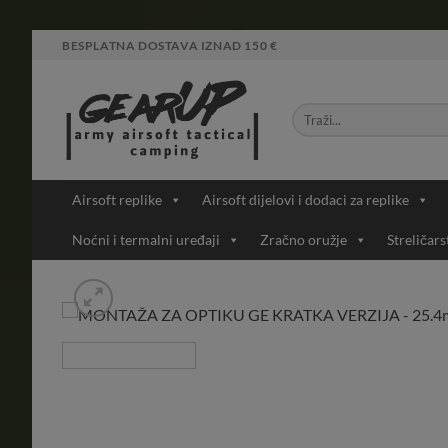
Skip
BESPLATNA DOSTAVA IZNAD 150 €
to
content
Airsoft replike
Airsoft dijelovi i dodaci za replike
Noćni i termalni uređaji
Zračno oružje
Streličars