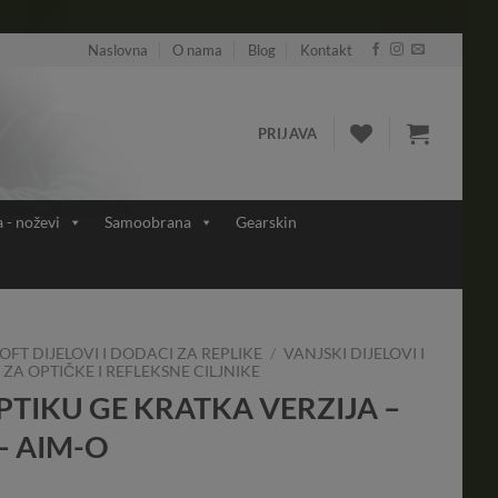
Naslovna
O nama
Blog
Kontakt
PRIJAVA
a - noževi
Samoobrana
Gearskin
OFT DIJELOVI I DODACI ZA REPLIKE
/
VANJSKI DIJELOVI I
ZA OPTIČKE I REFLEKSNE CILJNIKE
TIKU GE KRATKA VERZIJA –
– AIM-O