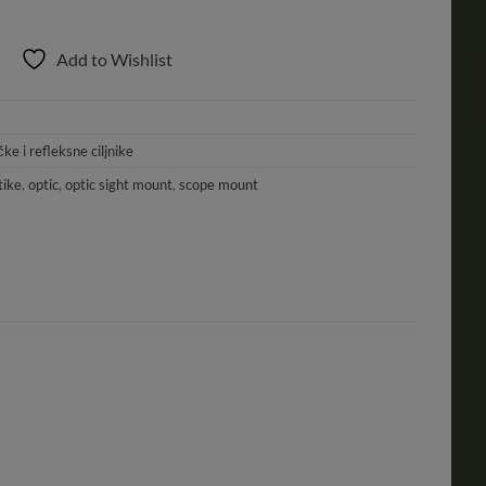
Add to Wishlist
ke i refleksne ciljnike
tike
,
optic
,
optic sight mount
,
scope mount