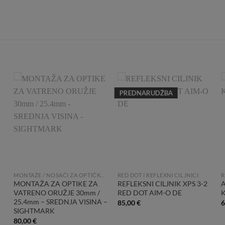
PREDNARUDŽBA
Add to
Add to
Wishlist
Wishlist
 CILJNIKE
MONTAŽE / NOSAČI ZA OPTIČKE I REFLEKSNE CILJNIKE
RED DOT I REFLEXNI CILJNICI
R
MONTAŽA ZA OPTIKE ZA
REFLEKSNI CILJNIK XPS 3-2
VATRENO ORUŽJE 30mm /
RED DOT AIM-O DE
25.4mm – SREDNJA VISINA –
85,00
€
6
SIGHTMARK
80,00
€