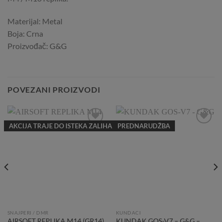
Materijal: Metal
Boja: Crna
Proizvođač: G&G
POVEZANI PROIZVODI
AKCIJA TRAJE DO ISTEKA ZALIHA
PREDNARUDŽBA
Add to
Add to
Wishlist
Wishlist
SNAJPERI / DMR
KUNDACI
AIRSOFT REPLIKA M14 (GR14)
KUNDAK GOS-V7 – G&G –