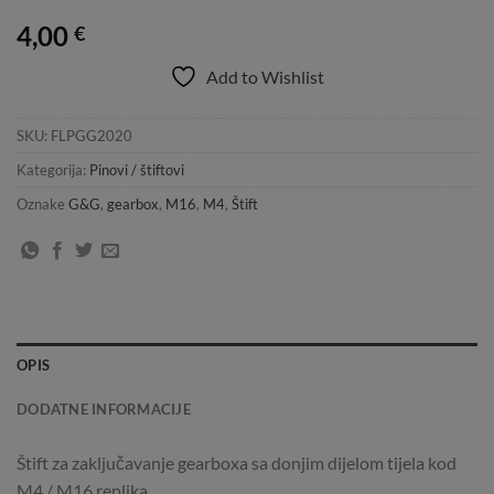
4,00
€
Add to Wishlist
SKU:
FLPGG2020
Kategorija:
Pinovi / štiftovi
Oznake
G&G
,
gearbox
,
M16
,
M4
,
Štift
OPIS
DODATNE INFORMACIJE
Štift za zaključavanje gearboxa sa donjim dijelom tijela kod
M4 / M16 replika.