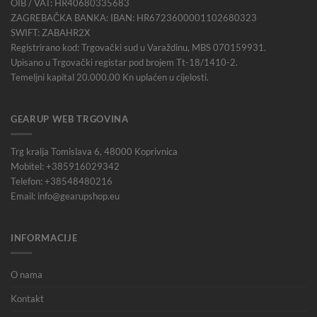
OIB / VAT: HR40680335683
ZAGREBAČKA BANKA: IBAN: HR6723600001102680323
SWIFT: ZABAHR2X
Registrirano kod: Trgovački sud u Varaždinu, MBS 070159931.
Upisano u Trgovački registar pod brojem Tt-18/1410-2.
Temeljni kapital 20.000,00 Kn uplaćen u cijelosti.
GEARUP WEB TRGOVINA
Trg kralja Tomislava 6, 48000 Koprivnica
Mobitel: +385916029342
Telefon: +38548480216
Email: info@gearupshop.eu
INFORMACIJE
O nama
Kontakt