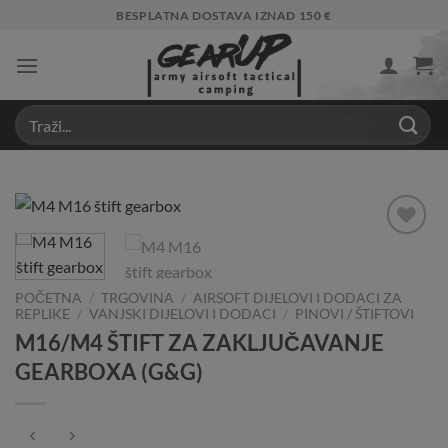
Skip
BESPLATNA DOSTAVA IZNAD 150 €
to
content
Add to
Wishlist
POČETNA
/
TRGOVINA
/
AIRSOFT DIJELOVI I DODACI ZA
REPLIKE
/
VANJSKI DIJELOVI I DODACI
/
PINOVI / ŠTIFTOVI
M16/M4 ŠTIFT ZA ZAKLJUČAVANJE
GEARBOXA (G&G)