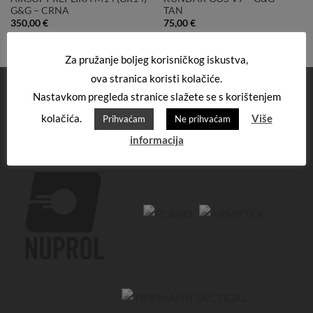
G&G – CRNA
TAN
350,00
€
75,00
€
Za pružanje boljeg korisničkog iskustva,
ova stranica koristi kolačiće.
Nastavkom pregleda stranice slažete se s korištenjem
kolačića.
Više
Prihvaćam
Ne prihvaćam
informacija