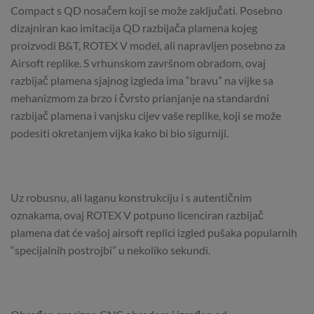
Compact s QD nosačem koji se može zaključati. Posebno
dizajniran kao imitacija QD razbijača plamena kojeg
proizvodi B&T, ROTEX V model, ali napravljen posebno za
Airsoft replike. S vrhunskom završnom obradom, ovaj
razbijač plamena sjajnog izgleda ima “bravu” na vijke sa
mehanizmom za brzo i čvrsto prianjanje na standardni
razbijač plamena i vanjsku cijev vaše replike, koji se može
podesiti okretanjem vijka kako bi bio sigurniji.
Uz robusnu, ali laganu konstrukciju i s autentičnim
oznakama, ovaj ROTEX V potpuno licenciran razbijač
plamena dat će vašoj airsoft replici izgled pušaka popularnih
“specijalnih postrojbi” u nekoliko sekundi.