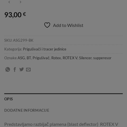
93,00
€
Add to Wishlist
SKU:
ASG299-BK
Kategorija:
Prigušivači i tracer jedinice
Oznake
ASG
,
BT
,
Prigušivač
,
Rotex
,
ROTEX V
,
Silencer
,
supperesor
OPIS
DODATNE INFORMACIJE
Predstavljamo razbijač plamena (blast deflector) ROTEX V