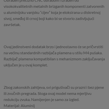
Obrađen precizno CNC obradom i izrađen od
visokokvalitetnih metalnih brizganih komponenti zatvorenih
u aluminijsku vanjsku “cijev” koja je eloksirana u diskretnoj
sivoj, smeđoj ili crnoj boji kako bi se stvorio zadivljujući
završetak.
Ovaj jedinstveni dodatak brzo i jednostavno će se pričvrstiti
na većinu standardnih razbijača plamena u stilu M4 pušaka.
Razbijač plamena kompatibilan s mehanizmom zaključavanja
uključen je u ovaj komplet.
Zbog zakonskih zahtjeva, svi prigušivači su prazni i bez pjene
ili zvučnih pregrada. Stoga ovaj model nema mjerljivu
redukciju zvuka. Namijenjen je samo za izgled.
Materijal: Aluminij