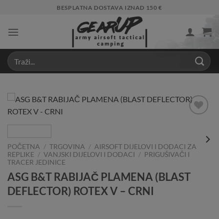
Skip
BESPLATNA DOSTAVA IZNAD 150 €
to
content
Add to
Wishlist
POČETNA
/
TRGOVINA
/
AIRSOFT DIJELOVI I DODACI ZA
REPLIKE
/
VANJSKI DIJELOVI I DODACI
/
PRIGUŠIVAČI I
TRACER JEDINICE
ASG B&T RABIJAČ PLAMENA (BLAST
DEFLECTOR) ROTEX V – CRNI