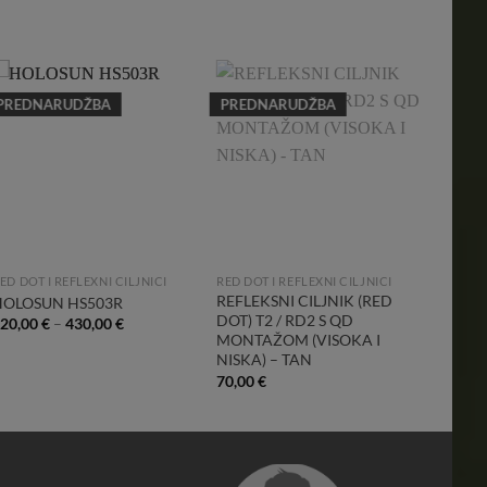
PREDNARUDŽBA
PREDNARUDŽBA
Add to
Add to
Wishlist
Wishlist
ED DOT I REFLEXNI CILJNICI
RED DOT I REFLEXNI CILJNICI
RED DOT
REFLEKSNI CILJNIK (RED
REFLE
HOLOSUN HS503R
DOT) T2 / RD2 S QD
– DE
420,00
€
–
430,00
€
MONTAŽOM (VISOKA I
60,00
NISKA) – TAN
70,00
€