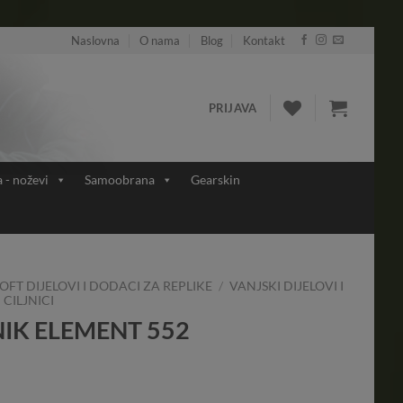
Naslovna
O nama
Blog
Kontakt
PRIJAVA
a - noževi
Samoobrana
Gearskin
OFT DIJELOVI I DODACI ZA REPLIKE
/
VANJSKI DIJELOVI I
 CILJNICI
NIK ELEMENT 552