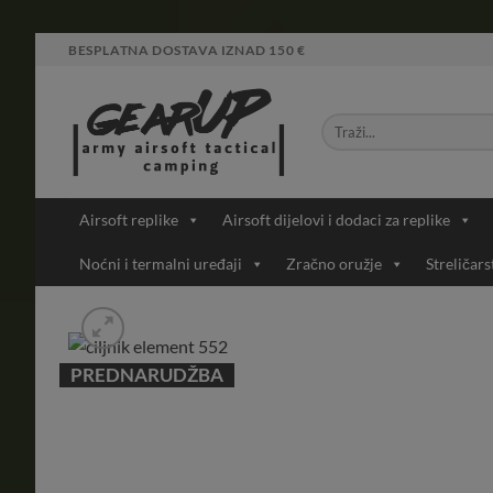
Skip
BESPLATNA DOSTAVA IZNAD 150 €
to
content
Airsoft replike
Airsoft dijelovi i dodaci za replike
Noćni i termalni uređaji
Zračno oružje
Streličars
PREDNARUDŽBA