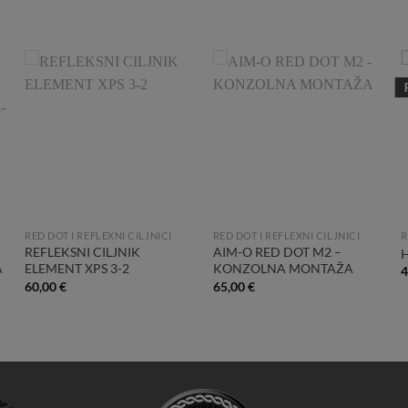
Add to
Add to
Wishlist
Wishlist
RED DOT I REFLEXNI CILJNICI
RED DOT I REFLEXNI CILJNICI
R
REFLEKSNI CILJNIK
AIM-O RED DOT M2 –
A
ELEMENT XPS 3-2
KONZOLNA MONTAŽA
60,00
€
65,00
€