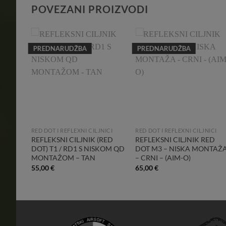
POVEZANI PROIZVODI
PREDNARUDŽBA
PREDNARUDŽBA
dd to
Add to
Add to
shlist
Wishlist
Wishlist
RED DOT I REFLEXNI CILJNICI
RED DOT I REFLEXNI CILJNICI
SNI
REFLEKSNI CILJNIK (RED
REFLEKSNI CILJNIK RED
O –
DOT) T1 / RD1 S NISKOM QD
DOT M3 – NISKA MONTAŽ
MONTAŽOM – TAN
– CRNI – (AIM-O)
55,00
€
65,00
€