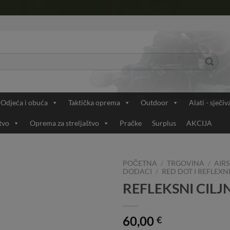
Odjeća i obuća
Taktička oprema
Outdoor
Alati - sječiv
tvo
Oprema za streljaštvo
Pračke
Surplus
AKCIJA
POČETNA
/
TRGOVINA
/
AIRS
DODACI
/
RED DOT I REFLEXNI
REFLEKSNI CILJ
Add to
Wishlist
60,00
€