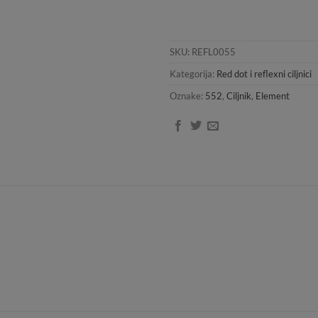
SKU:
REFL0055
Kategorija:
Red dot i reflexni ciljnici
Oznake:
552
,
Ciljnik
,
Element