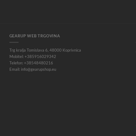
GEARUP WEB TRGOVINA
Trg kralja Tomislava 6, 48000 Koprivnica
Mobitel: +385916029342
Telefon: +38548480216
Email: info@gearupshop.eu