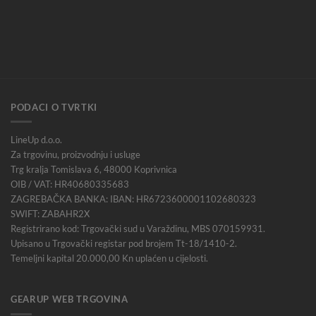
PODACI O TVRTKI
LineUp d.o.o.
Za trgovinu, proizvodnju i usluge
Trg kralja Tomislava 6, 48000 Koprivnica
OIB / VAT: HR40680335683
ZAGREBAČKA BANKA: IBAN: HR6723600001102680323
SWIFT: ZABAHR2X
Registrirano kod: Trgovački sud u Varaždinu, MBS 070159931.
Upisano u Trgovački registar pod brojem Tt-18/1410-2.
Temeljni kapital 20.000,00 Kn uplaćen u cijelosti.
GEARUP WEB TRGOVINA