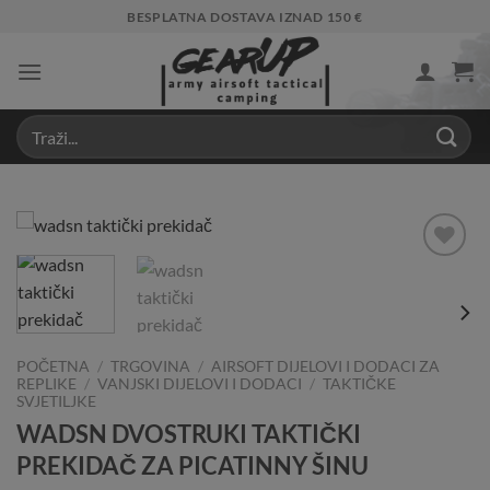
Skip
BESPLATNA DOSTAVA IZNAD 150 €
to
content
Add to
Wishlist
POČETNA
/
TRGOVINA
/
AIRSOFT DIJELOVI I DODACI ZA
REPLIKE
/
VANJSKI DIJELOVI I DODACI
/
TAKTIČKE
SVJETILJKE
WADSN DVOSTRUKI TAKTIČKI
PREKIDAČ ZA PICATINNY ŠINU