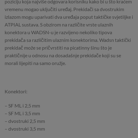
poziciju koja najviše odgovara korisniku kako bi u što kraćem
vremenu mogao uključiti uređaj. Prekidači sa dvostrukim
izlazom mogu uparivati dva uređaja poput taktičke svjetiljke i
ATPIAL sustava. S obzirom na različite vrste ulaznih
konektora u WADSN-u je razvijeno nekoliko tipova
prekidača sa različitim ulaznim konektorima. Wadsn taktički
prekidač može se pričvrstiti na picatinny šinu što je
praktičnije u odnosu na dosadašnje prekidače koji su se
morali lijepiti na samo oružje.
Konektori:
– SF ML i 2,5 mm
– SF ML i 3,5 mm
– dvostruki 2,5 mm
– dvostruki 3,5 mm