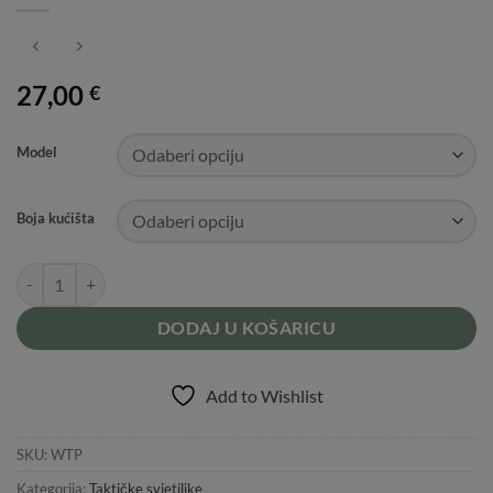
27,00
€
Model
Boja kućišta
WADSN DVOSTRUKI TAKTIČKI PREKIDAČ ZA PICATINNY ŠINU koli
DODAJ U KOŠARICU
Add to Wishlist
SKU:
WTP
Kategorija:
Taktičke svjetiljke