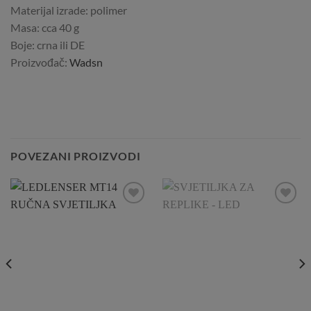
Materijal izrade: polimer
Masa: cca 40 g
Boje: crna ili DE
Proizvođač:
Wadsn
POVEZANI PROIZVODI
Add to
Add to
Wishlist
Wishlist