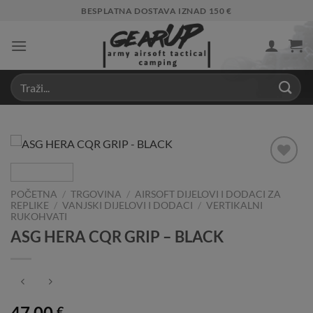
Skip
BESPLATNA DOSTAVA IZNAD 150 €
to
content
Add to
Wishlist
POČETNA
/
TRGOVINA
/
AIRSOFT DIJELOVI I DODACI ZA
REPLIKE
/
VANJSKI DIJELOVI I DODACI
/
VERTIKALNI
RUKOHVATI
ASG HERA CQR GRIP – BLACK
47,00
€