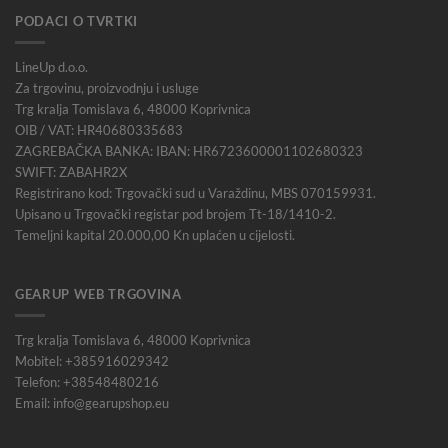
PODACI O TVRTKI
LineUp d.o.o.
Za trgovinu, proizvodnju i usluge
Trg kralja Tomislava 6, 48000 Koprivnica
OIB / VAT: HR40680335683
ZAGREBAČKA BANKA: IBAN: HR6723600001102680323
SWIFT: ZABAHR2X
Registrirano kod: Trgovački sud u Varaždinu, MBS 070159931.
Upisano u Trgovački registar pod brojem Tt-18/1410-2.
Temeljni kapital 20.000,00 Kn uplaćen u cijelosti.
GEARUP WEB TRGOVINA
Trg kralja Tomislava 6, 48000 Koprivnica
Mobitel: +385916029342
Telefon: +38548480216
Email: info@gearupshop.eu