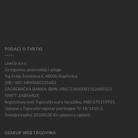
PODACI O TVRTKI
LineUp d.o.o.
Za trgovinu, proizvodnju i usluge
Trg kralja Tomislava 6, 48000 Koprivnica
OIB / VAT: HR40680335683
ZAGREBAČKA BANKA: IBAN: HR6723600001102680323
SWIFT: ZABAHR2X
Registrirano kod: Trgovački sud u Varaždinu, MBS 070159931.
Upisano u Trgovački registar pod brojem Tt-18/1410-2.
Temeljni kapital 20.000,00 Kn uplaćen u cijelosti.
GEARUP WEB TRGOVINA