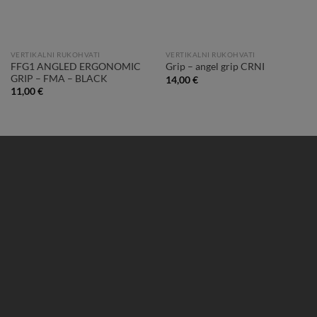
VERTIKALNI RUKOHVATI
VERTIKALNI RUKOHVATI
FFG1 ANGLED ERGONOMIC
Grip – angel grip CRNI
GRIP – FMA – BLACK
14,00
€
11,00
€