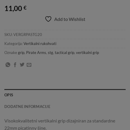
11,00
€
Add to Wishlist
SKU:
VERGRPASTG20
Kategorija:
Vertikalni rukohvati
Oznake
grip
,
Pirate Arms
,
stg
,
tactical grip
,
vertikalni grip
OPIS
DODATNE INFORMACIJE
Visokokvalitetni vertikalni grip dizajniran za standardne
22mm picatinny šine.