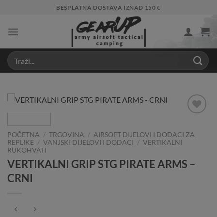
Skip
BESPLATNA DOSTAVA IZNAD 150 €
to
content
Add to
Wishlist
POČETNA
/
TRGOVINA
/
AIRSOFT DIJELOVI I DODACI ZA
REPLIKE
/
VANJSKI DIJELOVI I DODACI
/
VERTIKALNI
RUKOHVATI
VERTIKALNI GRIP STG PIRATE ARMS –
CRNI