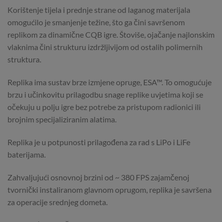
Korištenje tijela i prednje strane od laganog materijala
omogućilo je smanjenje težine, što ga čini savršenom
replikom za dinamične CQB igre. Štoviše, ojačanje najlonskim
vlaknima čini strukturu izdržljivijom od ostalih polimernih
struktura.
Replika ima sustav brze izmjene opruge, ESA™. To omogućuje
brzu i učinkovitu prilagodbu snage replike uvjetima koji se
očekuju u polju igre bez potrebe za pristupom radionici ili
brojnim specijaliziranim alatima.
Replika je u potpunosti prilagođena za rad s LiPo i LiFe
baterijama.
Zahvaljujući osnovnoj brzini od ~ 380 FPS zajamčenoj
tvornički instaliranom glavnom oprugom, replika je savršena
za operacije srednjeg dometa.