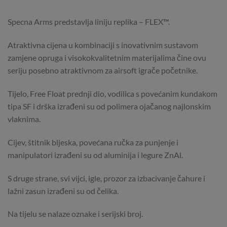
Specna Arms predstavlja liniju replika – FLEX™.
Atraktivna cijena u kombinaciji s inovativnim sustavom
zamjene opruga i visokokvalitetnim materijalima čine ovu
seriju posebno atraktivnom za airsoft igrače početnike.
Tijelo, Free Float prednji dio, vodilica s povećanim kundakom
tipa SF i drška izrađeni su od polimera ojačanog najlonskim
vlaknima.
Cijev, štitnik bljeska, povećana ručka za punjenje i
manipulatori izrađeni su od aluminija i legure ZnAl.
S druge strane, svi vijci, igle, prozor za izbacivanje čahure i
lažni zasun izrađeni su od čelika.
Na tijelu se nalaze oznake i serijski broj.