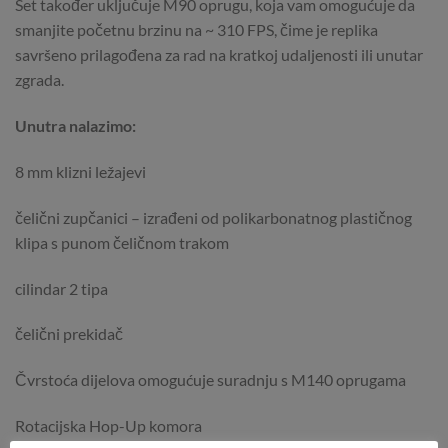
Set također uključuje M90 ​​oprugu, koja vam omogućuje da
smanjite početnu brzinu na ~ 310 FPS, čime je replika
savršeno prilagođena za rad na kratkoj udaljenosti ili unutar
zgrada.
Unutra nalazimo:
8 mm klizni ležajevi
čelični zupčanici – izrađeni od polikarbonatnog plastičnog
klipa s punom čeličnom trakom
cilindar 2 tipa
čelični prekidač
Čvrstoća dijelova omogućuje suradnju s M140 oprugama
Rotacijska Hop-Up komora