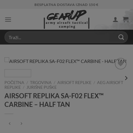
Skip
BESPLATNA DOSTAVA IZNAD 150 €
to
content
Add to
Wishlist
POČETNA
/
TRGOVINA
/
AIRSOFT REPLIKE
/
AEG AIRSOFT
REPLIKE
/
JURIŠNE PUŠKE
AIRSOFT REPLIKA SA-F02 FLEX™
CARBINE – HALF TAN