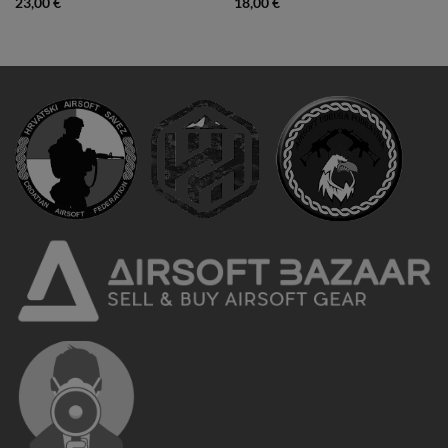
23,00
€
18,00
€