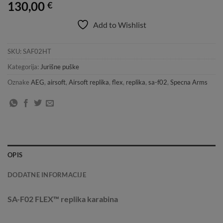
130,00
€
Add to Wishlist
SKU:
SAF02HT
Kategorija:
Jurišne puške
Oznake
AEG
,
airsoft
,
Airsoft replika
,
flex
,
replika
,
sa-f02
,
Specna Arms
OPIS
DODATNE INFORMACIJE
SA-F02 FLEX™ replika karabina