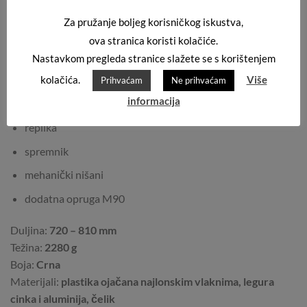
Visokokvalitetna precizna cijev promjera 6,03 mm
Za pružanje boljeg korisničkog iskustva,
Skrivač bljeskalice montiran je na lijevi navoj od 14 mm.
ova stranica koristi kolačiće.
Nastavkom pregleda stranice slažete se s korištenjem
Set ne uključuje bateriju i punjač.
kolačića.
Više
Prihvaćam
Ne prihvaćam
Set uključuje:
informacija
replika
spremnik
mehanički nišani
dodatna opruga M90
Duljina:
720 – 810 mm
Težina:
2280 g
Boja:
Crna
Materijali:
plastika ojačana najlonskim vlaknima, legura
cinka i aluminija, čelik